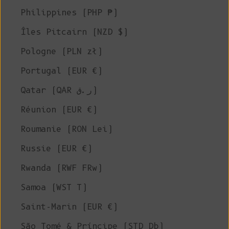
Philippines (PHP ₱)
Îles Pitcairn (NZD $)
Pologne (PLN zł)
Portugal (EUR €)
Qatar (QAR ر.ق)
Réunion (EUR €)
Roumanie (RON Lei)
Russie (EUR €)
Rwanda (RWF FRw)
Samoa (WST T)
Saint-Marin (EUR €)
São Tomé & Príncipe (STD Db)