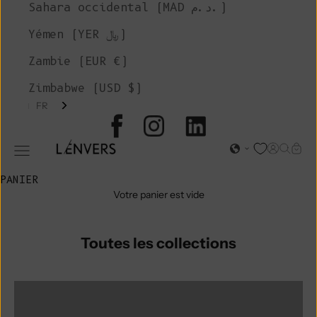
Sahara occidental (MAD د.م.)
Yémen (YER ﷼)
Zambie (EUR €)
Zimbabwe (USD $)
FR
L'ENVERS
Page d'o
Recher
Char
Ouvrir le menu de navigation
PANIER
Votre panier est vide
Toutes les collections
Accessoires
Alice Roca x L'Envers