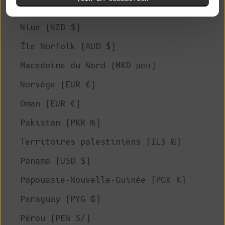
Nigeria (NGN ₦)
Niue (NZD $)
Île Norfolk (AUD $)
Macédoine du Nord (MKD ден)
Norvège (EUR €)
Oman (EUR €)
Pakistan (PKR ₨)
Territoires palestiniens (ILS ₪)
Panama (USD $)
Papouasie-Nouvelle-Guinée (PGK K)
Paraguay (PYG ₲)
Pérou (PEN S/)