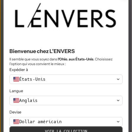
Montserrat (XCD $)
Maroc (MAD د.م.)
Mozambique (EUR €)
Myanmar (Birmanie) (MMK K)
Namibie (EUR €)
Bienvenue chez L'ENVERS
Nauru (AUD $)
Il semble que vous soyez dans
l'Ohio
,
aux États-Unis
. Choisissez
l'option qui vous convient le mieux :
Népal (NPR Rs.)
Expédier à
États-Unis
Pays-Bas (EUR €)
Langue
Nouvelle-Calédonie (XPF Fr)
Anglais
Nouvelle-Zélande (NZD $)
Devise
Nicaragua (NIO C$)
Dollar américain
Niger (XOF Fr)
VOIR LA COLLECTION