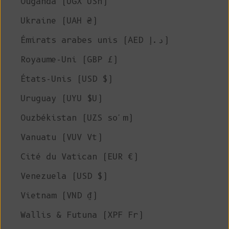
Ouganda (UGX USh)
Ukraine (UAH ₴)
Émirats arabes unis (AED د.إ)
Royaume-Uni (GBP £)
États-Unis (USD $)
Uruguay (UYU $U)
Ouzbékistan (UZS so'm)
Vanuatu (VUV Vt)
Cité du Vatican (EUR €)
Venezuela (USD $)
Vietnam (VND ₫)
Wallis & Futuna (XPF Fr)