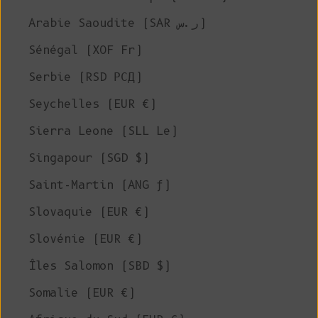
Arabie Saoudite (SAR ر.س)
Sénégal (XOF Fr)
Serbie (RSD РСД)
Seychelles (EUR €)
Sierra Leone (SLL Le)
Singapour (SGD $)
Saint-Martin (ANG ƒ)
Slovaquie (EUR €)
Slovénie (EUR €)
Îles Salomon (SBD $)
Somalie (EUR €)