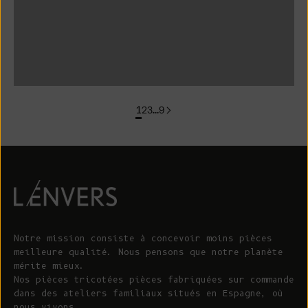
colorgroup : T-shirt en coton ELISABETH (en stock)
groupe de couleurs : FLORENCE En stock
1
2
3
…
9
Notre mission consiste à concevoir moins pièces
meilleure qualité. Nous pensons que notre planète
mérite mieux.
Nos pièces tricotées pièces fabriquées sur commande
dans des ateliers familiaux situés en Espagne, où
nous vivons.