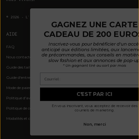
© 2026 - L'ENVERS
Propulsé par Shopify
GAGNEZ UNE CARTE
CADEAU DE 200 EUROS*
AIDE
À PROPOS DE L'ENVERS
Inscrivez-vous pour bénéficier d'un accès
FAQ
À propos de nous
anticipé aux éditions limitées, aux lancements
de précommandes, aux conseils en matière de
Nous contacter
Notre philosophie
slow fashion et aux annonces de pop-up.
* Un gagnant tiré au sort par mois
Guide des tailles
Nos matières
Courriel :
Guide d'entretien
Des clients satisfaits
Mode de paiement par mensualités
Actualités
C'EST PAR ICI
Politique d'avis
Où nous trouver
En vous inscrivant, vous acceptez de recevoir des
Politique de confidentialité
courriels de marketing.
Modalités et conditions
Non, merci