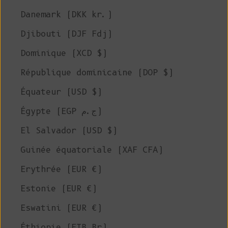
Danemark (DKK kr.)
Djibouti (DJF Fdj)
Dominique (XCD $)
République dominicaine (DOP $)
Équateur (USD $)
Égypte (EGP ج.م)
El Salvador (USD $)
Guinée équatoriale (XAF CFA)
Erythrée (EUR €)
Estonie (EUR €)
Eswatini (EUR €)
Éthiopie (ETB Br)