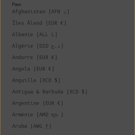
Pays
Afghanistan (AFN ؋)
Îles Åland (EUR €)
Albanie (ALL L)
Algérie (DZD د.ج)
Andorre (EUR €)
Angola (EUR €)
Anguilla (XCD $)
Antigua & Barbuda (XCD $)
Argentine (EUR €)
Arménie (AMD դր.)
Aruba (AWG ƒ)