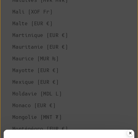
Maldives (MVR MVR)
Mali (XOF Fr)
Malte (EUR €)
Martinique (EUR €)
Mauritanie (EUR €)
Maurice (MUR ₨)
Mayotte (EUR €)
Mexique (EUR €)
Moldavie (MDL L)
Monaco (EUR €)
Mongolie (MNT ₮)
Monténégro (EUR €)