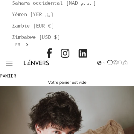
Sahara occidental (MAD د.م.)
Yémen (YER ﷼)
Zambie (EUR €)
Zimbabwe (USD $)
FR
L'ENVERS
Page d'o
Recher
Char
Ouvrir le menu de navigation
PANIER
Votre panier est vide