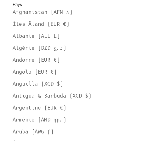
Pays
Afghanistan (AFN ؋)
Îles Åland (EUR €)
Albanie (ALL L)
Algérie (DZD د.ج)
Andorre (EUR €)
Angola (EUR €)
Anguilla (XCD $)
Antigua & Barbuda (XCD $)
Argentine (EUR €)
Arménie (AMD դր.)
Aruba (AWG ƒ)