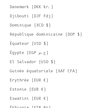
Danemark (DKK kr.)
Djibouti (DJF Fdj)
Dominique (XCD $)
République dominicaine (DOP $)
Équateur (USD $)
Égypte (EGP ج.م)
El Salvador (USD $)
Guinée équatoriale (XAF CFA)
Erythrée (EUR €)
Estonie (EUR €)
Eswatini (EUR €)
Éthiopie (ETB Br)