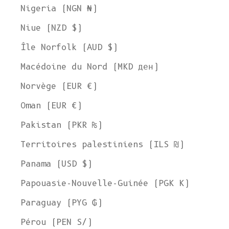
Nigeria (NGN ₦)
Niue (NZD $)
Île Norfolk (AUD $)
Macédoine du Nord (MKD ден)
Norvège (EUR €)
Oman (EUR €)
Pakistan (PKR ₨)
Territoires palestiniens (ILS ₪)
Panama (USD $)
Papouasie-Nouvelle-Guinée (PGK K)
Paraguay (PYG ₲)
Pérou (PEN S/)