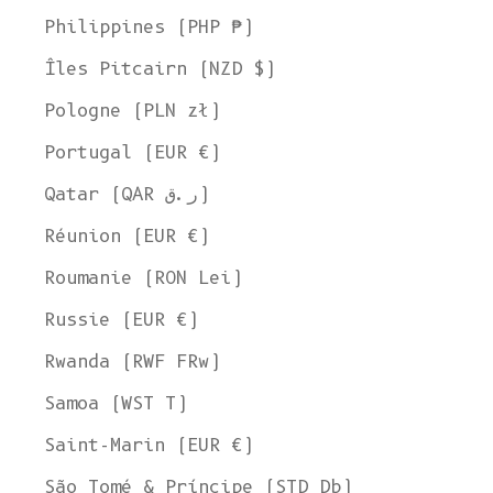
Philippines (PHP ₱)
Îles Pitcairn (NZD $)
Pologne (PLN zł)
Portugal (EUR €)
Qatar (QAR ر.ق)
Réunion (EUR €)
Roumanie (RON Lei)
Russie (EUR €)
Rwanda (RWF FRw)
Samoa (WST T)
Bienvenue chez L'ENVERS
Saint-Marin (EUR €)
Il semble que vous soyez dans
l'Ohio
,
aux États-Unis
. Choisissez
l'option qui vous convient le mieux :
São Tomé & Príncipe (STD Db)