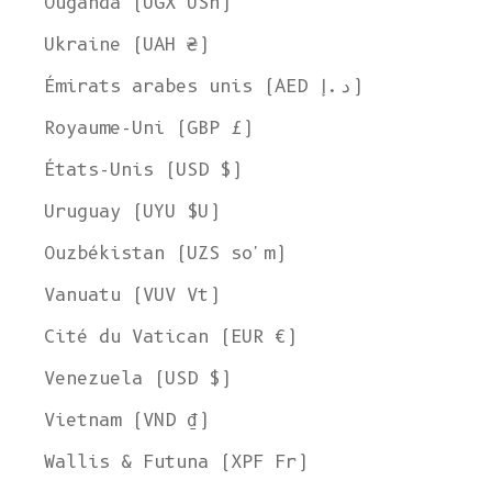
Ouganda (UGX USh)
Ukraine (UAH ₴)
Émirats arabes unis (AED د.إ)
Royaume-Uni (GBP £)
États-Unis (USD $)
Uruguay (UYU $U)
Ouzbékistan (UZS so'm)
Vanuatu (VUV Vt)
Cité du Vatican (EUR €)
Venezuela (USD $)
Vietnam (VND ₫)
Wallis & Futuna (XPF Fr)