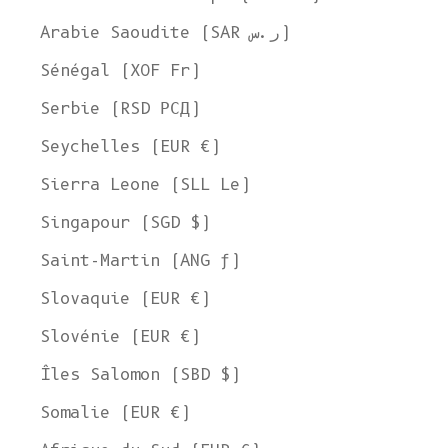
Expédier à
Arabie Saoudite (SAR ر.س)
États-Unis
Sénégal (XOF Fr)
Langue
Serbie (RSD РСД)
Anglais
Seychelles (EUR €)
Devise
Sierra Leone (SLL Le)
Dollar américain
VOIR LA COLLECTION
Singapour (SGD $)
Saint-Martin (ANG ƒ)
Slovaquie (EUR €)
Slovénie (EUR €)
Îles Salomon (SBD $)
Somalie (EUR €)