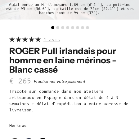
Vidal porte un M, il mesure 1,89 cm (6'2''), sa poitrine
est de 93 cm (36.6"), sa taille est de 74cm (29.1'') et ses
hanches sont de 94 cm (37").
1 avis
ROGER Pull irlandais pour
homme en laine mérinos -
Blanc cassé
Prix de vente
€ 265
Fractionner votre paiement
Tricoté sur commande dans nos ateliers
artisanaux en Espagne dans un délai de 4 à 5
semaines + délai d'expédition à votre adresse de
livraison.
Mérinos