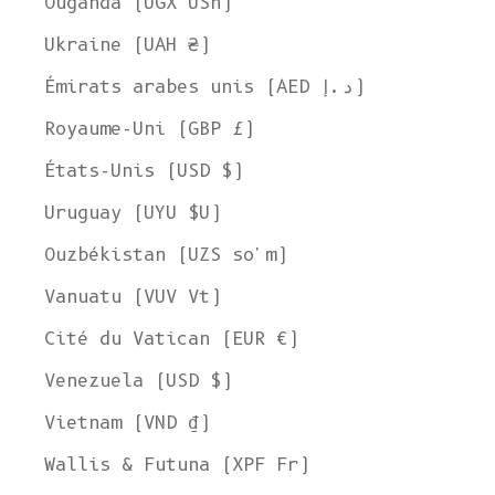
Ouganda (UGX USh)
Ukraine (UAH ₴)
Émirats arabes unis (AED د.إ)
Royaume-Uni (GBP £)
États-Unis (USD $)
Uruguay (UYU $U)
Ouzbékistan (UZS so'm)
Vanuatu (VUV Vt)
Cité du Vatican (EUR €)
Venezuela (USD $)
Vietnam (VND ₫)
Wallis & Futuna (XPF Fr)