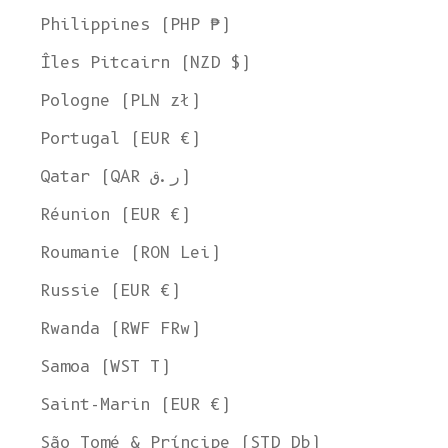
Philippines (PHP ₱)
Îles Pitcairn (NZD $)
Pologne (PLN zł)
Portugal (EUR €)
Qatar (QAR ر.ق)
Réunion (EUR €)
Roumanie (RON Lei)
Russie (EUR €)
Rwanda (RWF FRw)
Samoa (WST T)
Bienvenue chez L'ENVERS
Saint-Marin (EUR €)
Il semble que vous soyez dans
,
. Choisissez
l'Ohio
aux États-Unis
l'option qui vous convient le mieux :
São Tomé & Príncipe (STD Db)