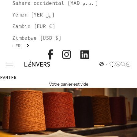
Sahara occidental (MAD د.م.)
Yémen (YER ﷼)
Zambie (EUR €)
Zimbabwe (USD $)
FR
L'ENVERS
Page d'o
Recher
Char
Ouvrir le menu de navigation
PANIER
Votre panier est vide