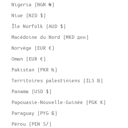
Nigeria (NGN ₦)
Niue (NZD $)
Île Norfolk (AUD $)
Macédoine du Nord (MKD ден)
Norvège (EUR €)
Oman (EUR €)
Pakistan (PKR ₨)
Territoires palestiniens (ILS ₪)
Panama (USD $)
Papouasie-Nouvelle-Guinée (PGK K)
Paraguay (PYG ₲)
Pérou (PEN S/)