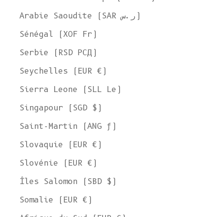
Expédier à
Arabie Saoudite (SAR ر.س)
États-Unis
Sénégal (XOF Fr)
Langue
Serbie (RSD РСД)
Anglais
Seychelles (EUR €)
Devise
Sierra Leone (SLL Le)
Dollar américain
VOIR LA COLLECTION
Singapour (SGD $)
Saint-Martin (ANG ƒ)
Slovaquie (EUR €)
Slovénie (EUR €)
Îles Salomon (SBD $)
Somalie (EUR €)