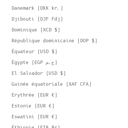
Danemark (DKK kr.)
Djibouti (DJF Fdj)
Dominique (XCD $)
République dominicaine (DOP $)
Équateur (USD $)
Égypte (EGP ج.م)
El Salvador (USD $)
Guinée équatoriale (XAF CFA)
Erythrée (EUR €)
Estonie (EUR €)
Eswatini (EUR €)
Éthiopie (ETB Br)