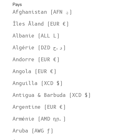
Pays
Afghanistan (AFN ؋)
Îles Åland (EUR €)
Albanie (ALL L)
Algérie (DZD د.ج)
Andorre (EUR €)
Angola (EUR €)
Anguilla (XCD $)
Antigua & Barbuda (XCD $)
Argentine (EUR €)
Arménie (AMD դր.)
Aruba (AWG ƒ)