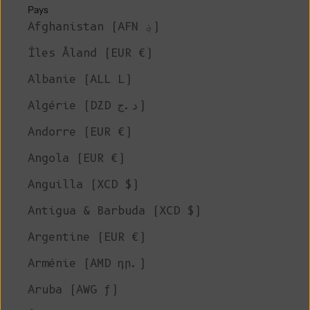
Pays
Afghanistan (AFN ؋)
Îles Åland (EUR €)
Albanie (ALL L)
Algérie (DZD د.ج)
Andorre (EUR €)
Angola (EUR €)
Anguilla (XCD $)
Antigua & Barbuda (XCD $)
Argentine (EUR €)
Arménie (AMD դր.)
Aruba (AWG ƒ)