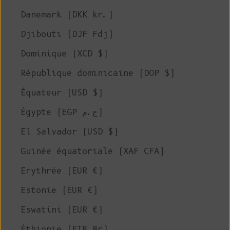
Danemark (DKK kr.)
Djibouti (DJF Fdj)
Dominique (XCD $)
République dominicaine (DOP $)
Équateur (USD $)
Égypte (EGP ج.م)
El Salvador (USD $)
Guinée équatoriale (XAF CFA)
Erythrée (EUR €)
Estonie (EUR €)
Eswatini (EUR €)
Éthiopie (ETB Br)