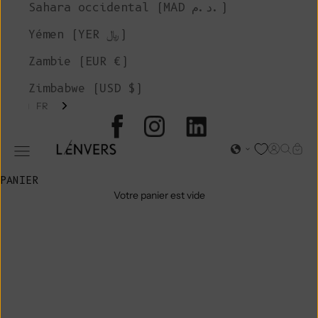
Sahara occidental (MAD د.م.)
Yémen (YER ﷼)
Zambie (EUR €)
Zimbabwe (USD $)
FR
L'ENVERS
Page d'o
Recher
Char
Ouvrir le menu de navigation
PANIER
Votre panier est vide
PIÈCES GRIS
CENDRÉ