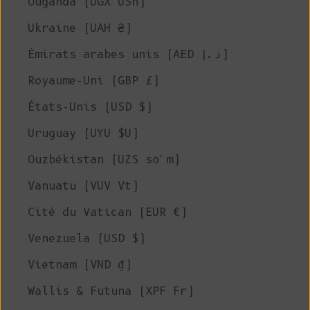
Ouganda (UGX USh)
Ukraine (UAH ₴)
Émirats arabes unis (AED د.إ)
Royaume-Uni (GBP £)
États-Unis (USD $)
Uruguay (UYU $U)
Ouzbékistan (UZS so'm)
Vanuatu (VUV Vt)
Cité du Vatican (EUR €)
Venezuela (USD $)
Vietnam (VND ₫)
Wallis & Futuna (XPF Fr)