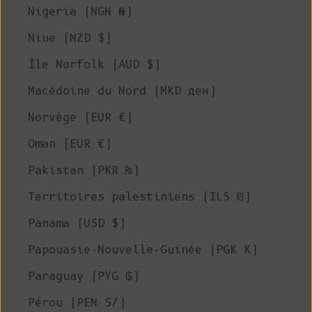
Nigeria (NGN ₦)
Niue (NZD $)
Île Norfolk (AUD $)
Macédoine du Nord (MKD ден)
Norvège (EUR €)
Oman (EUR €)
Pakistan (PKR ₨)
Territoires palestiniens (ILS ₪)
Panama (USD $)
Papouasie-Nouvelle-Guinée (PGK K)
Paraguay (PYG ₲)
Pérou (PEN S/)