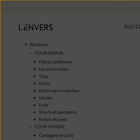
Skip to content
Précéde
L'ENVERS
BOUTI
Boutique
POUR FEMME
Pièces préférées
Les ensembles
Tops
Gilets
Gilets sans manches
Vestes
Pulls
Shorts et pantalons
Robes et jupes
POUR HOMME
Cardigans et pulls