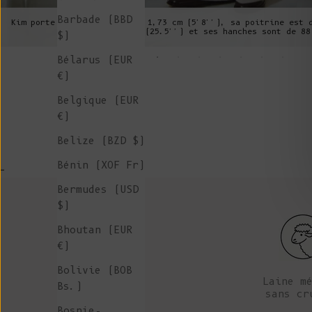
Barbade (BBD
Kim porte un S, elle mesure 1,73 cm (5'8''), sa poitrine est 
est de 62 cm (25.5'') et ses hanches sont de 88
$)
Bélarus (EUR
€)
Belgique (EUR
€)
Belize (BZD $)
Bénin (XOF Fr)
-
Bermudes (USD
$)
Bhoutan (EUR
€)
Bolivie (BOB
Laine m
Bs.)
sans cr
Bosnie-