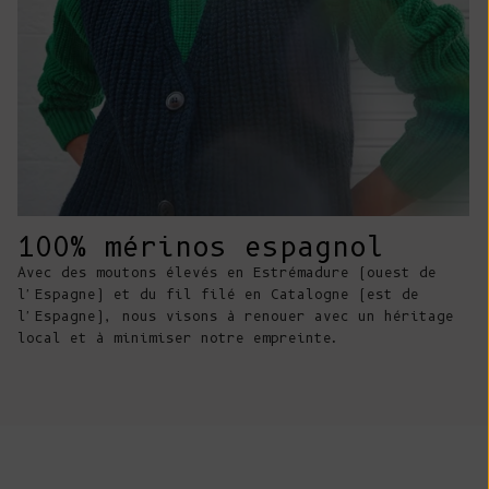
Costa Rica
(CRC ₡)
Côte d'Ivoire
(XOF Fr)
Croatie (EUR
€)
Curaçao (ANG
100% mérinos espagnol
ƒ)
Avec des moutons élevés en Estrémadure (ouest de
Chypre (EUR €)
l'Espagne) et du fil filé en Catalogne (est de
l'Espagne), nous visons à renouer avec un héritage
Tchèque (CZK
local et à minimiser notre empreinte.
Kč)
Danemark (DKK
kr.)
Djibouti (DJF
Fdj)