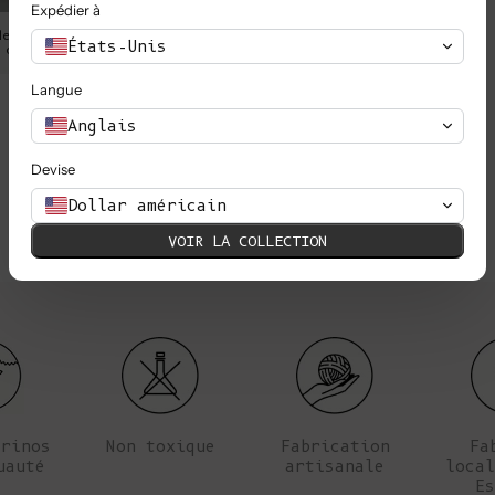
Expédier à
de 72 cm (34"), sa taille
Kim porte un S, elle mesure 1,73 cm
États-Unis
 cm (35").
est de 62 cm (25.5''
Langue
Anglais
Devise
Dollar américain
VOIR LA COLLECTION
érinos
Non toxique
Fabrication
Fa
uauté
artisanale
local
Es