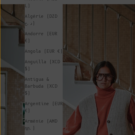
L)
Algérie (DZD
د.ج)
Andorre (EUR
€)
Angola (EUR €)
Anguilla (XCD
$)
Antigua &
Barbuda (XCD
$)
Argentine (EUR
€)
Arménie (AMD
դր.)