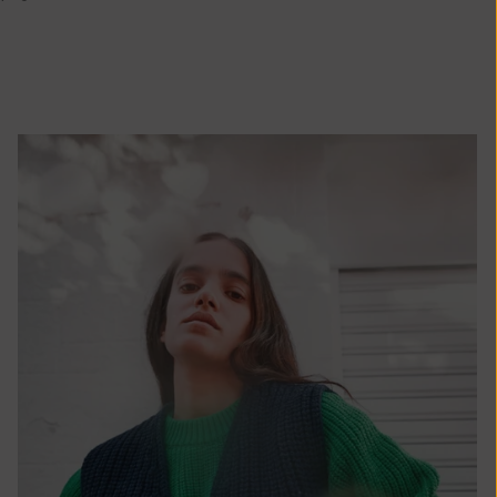
Île Christmas
(AUD $)
Îles Cocos
(Keeling) (AUD
$)
Colombie (EUR
€)
Comores (KMF
Fr)
Congo -
Brazzaville
(XAF CFA)
Congo -
Kinshasa (CDF
Fr)
Îles Cook (NZD
$)