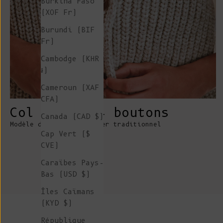
Burkina Faso
(XOF Fr)
Burundi (BIF
Fr)
Cambodge (KHR
៛)
Cameroun (XAF
CFA)
Col en V à 4 boutons
Canada (CAD $)
Modèle de gilet de berger traditionnel
Cap Vert ($
CVE)
Caraïbes Pays-
Bas (USD $)
Îles Caïmans
(KYD $)
République