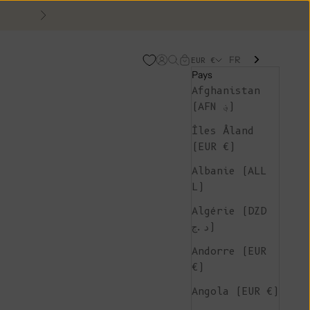
Suivant
FR
Page d'ouverture de comp
Recherche ouverte
Chariot ouvert
EUR €
Pays
Afghanistan
(AFN ؋)
Îles Åland
(EUR €)
Albanie (ALL
L)
Algérie (DZD
د.ج)
Andorre (EUR
€)
Angola (EUR €)