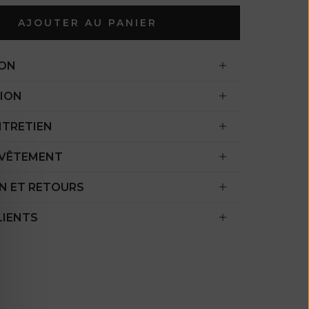
l'océan Indien
AJOUTER AU PANIER
(USD $)
Îles Vierges
ION
britanniques
(USD $)
ION
Brunei ($ BND)
NTRETIEN
Bulgarie (EUR
€)
 VÊTEMENT
Burkina Faso
N ET RETOURS
(XOF Fr)
Burundi (BIF
LIENTS
Fr)
Cambodge (KHR
៛)
Cameroun (XAF