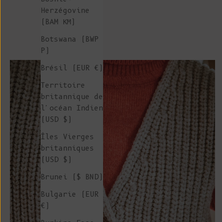
Herzégovine
(BAM КМ)
Botswana (BWP
P)
Brésil (EUR €)
Territoire
britannique de
l'océan Indien
(USD $)
Îles Vierges
britanniques
(USD $)
Brunei ($ BND)
Bulgarie (EUR
€)