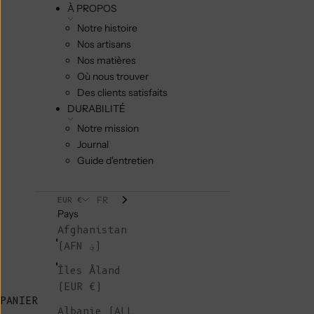
À PROPOS
Notre histoire
Nos artisans
Nos matières
Où nous trouver
Des clients satisfaits
DURABILITÉ
Notre mission
Journal
Guide d'entretien
FR
EUR €
Pays
Afghanistan
(AFN ؋)
Îles Åland
(EUR €)
PANIER
Albanie (ALL