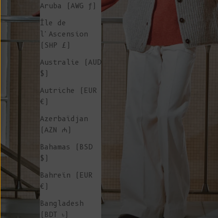
Aruba (AWG ƒ)
Île de
l'Ascension
(SHP £)
Australie (AUD
$)
Autriche (EUR
€)
Azerbaïdjan
(AZN ₼)
Bahamas (BSD
$)
Bahreïn (EUR
€)
Bangladesh
(BDT ৳)