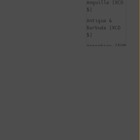
Anguilla (XCD
$)
Antigua &
Barbuda (XCD
$)
Argentine (EUR
€)
Arménie (AMD
դր.)
Aruba (AWG ƒ)
Île de
l'Ascension
(SHP £)
Australie (AUD
$)
Autriche (EUR