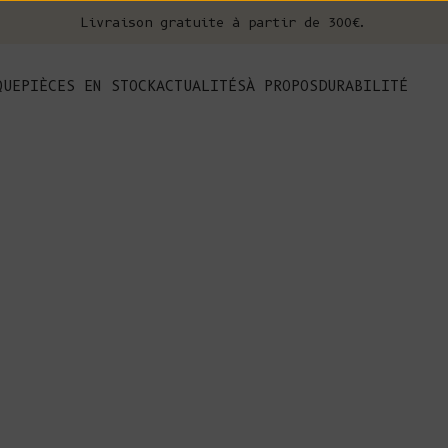
Livraison gratuite à partir de 300€.
nt
QUE
PIÈCES EN STOCK
ACTUALITÉS
À PROPOS
DURABILITÉ