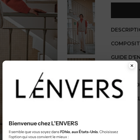
DESCRIPT
COMPOSIT
GUIDE D'E
COÛT PAR
EXPÉDITIO
SERVICE C
Bienvenue chez L'ENVERS
Il semble que vous soyez dans
l'Ohio
,
aux États-Unis
. Choisissez
l'option qui vous convient le mieux :