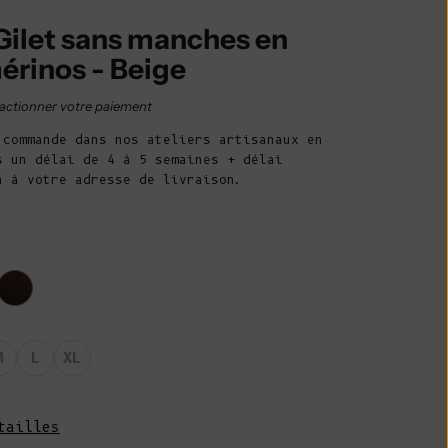
Belize (BZD $)
ilet sans manches en
Bénin (XOF Fr)
érinos - Beige
Bermudes (USD
$)
e vente
actionner votre paiement
Bhoutan (EUR
 commande dans nos ateliers artisanaux en
€)
s un délai de 4 à 5 semaines + délai
n à votre adresse de livraison.
Bolivie (BOB
Bs.)
Bosnie-
Herzégovine
(BAM КМ)
Botswana (BWP
P)
M
L
XL
Brésil (EUR €)
Territoire
tailles
britannique de