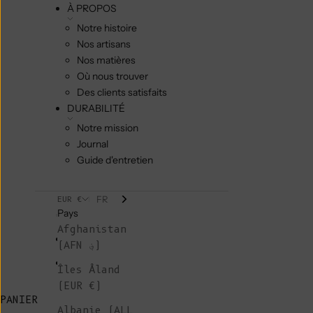
À PROPOS
Notre histoire
Nos artisans
Nos matières
Où nous trouver
Des clients satisfaits
DURABILITÉ
Notre mission
Journal
Guide d'entretien
FR
EUR €
Pays
Afghanistan
(AFN ؋)
Îles Åland
(EUR €)
PANIER
Albanie (ALL