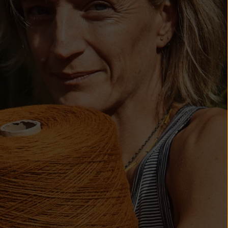
Île Christmas
(AUD $)
Îles Cocos
(Keeling) (AUD
$)
Colombie (EUR
€)
Comores (KMF
Fr)
Congo -
Brazzaville
(XAF CFA)
Congo -
Kinshasa (CDF
Fr)
Îles Cook (NZD
$)