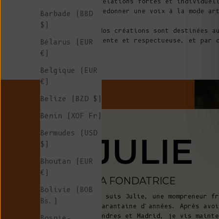
relations fortes et individuel
redonner une voix à la mode ar
Barbade (BBD
$)
Nos créations sont destinées a
lente et respectueuse, et par 
Bélarus (EUR
€)
Belgique (EUR
€)
Belize (BZD $)
Bénin (XOF Fr)
Bermudes (USD
JULIE
$)
Bhoutan (EUR
€)
LA FONDATRICE
Bolivie (BOB
Je suis Julie, une mompreneur fr
Bs.)
quarantaine d'années. Après avoi
Londres et Madrid, je vis mainte
Bosnie-