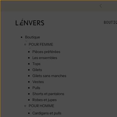
Skip to content
Précéde
L'ENVERS
BOUTI
Boutique
POUR FEMME
Pièces préférées
Les ensembles
Tops
Gilets
Gilets sans manches
Vestes
Pulls
Shorts et pantalons
Robes et jupes
POUR HOMME
Cardigans et pulls