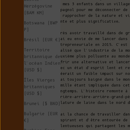
et mes 3 enfants dans un village
Herzégovine
espagnol pour me déconnecter de 
(BAM КМ)
me rapprocher de la nature et vi
lente et plus significative.
Botswana (BWP
P)
Après avoir travaillé dans de gr
j'ai eu envie de me lancer dans 
Brésil (EUR €)
entrepreneuriale en 2015. C'est 
Territoire
réalisé que l'industrie de la mo
deuxième plus polluante au monde
britannique de
offrir une alternative et lancer
l'océan Indien
avec un état d'esprit lent et re
(USD $)
créerait un faible impact sur no
J'ai toujours baigné dans le mo
Îles Vierges
famille étant impliquée dans cet
britanniques
longtemps. L'histoire remonte à
(USD $)
arrière-arrière-arrière-grand-pè
filature de laine dans le nord d
Brunei ($ BND)
Bulgarie (EUR
J'ai la chance de travailler dan
inspirant et d'être entourée de 
€)
talentueuses qui partagent les m