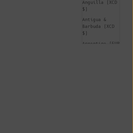
Anguilla (XCD
$)
Antigua &
Barbuda (XCD
$)
Argentine (EUR
€)
Arménie (AMD
դր.)
Aruba (AWG ƒ)
Île de
l'Ascension
(SHP £)
Australie (AUD
$)
Autriche (EUR