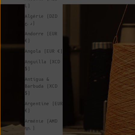
L)
Algérie (DZD
د.ج)
Andorre (EUR
€)
Angola (EUR €)
Anguilla (XCD
$)
Antigua &
Barbuda (XCD
$)
Argentine (EUR
€)
Arménie (AMD
դր.)