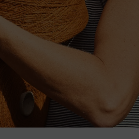
Costa Rica
(CRC ₡)
Côte d'Ivoire
(XOF Fr)
Croatie (EUR
€)
Curaçao (ANG
ƒ)
Chypre (EUR €)
Tchèque (CZK
Kč)
Danemark (DKK
kr.)
Djibouti (DJF
Fdj)