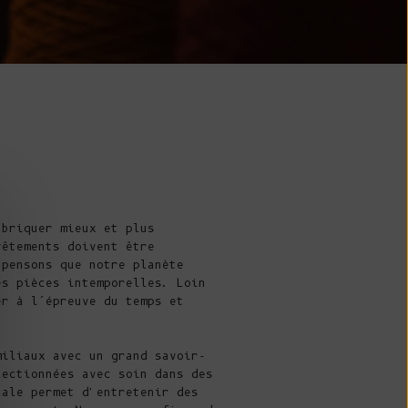
l'océan Indien
(USD $)
Îles Vierges
britanniques
(USD $)
Brunei ($ BND)
Bulgarie (EUR
€)
abriquer mieux et plus
Burkina Faso
vêtements doivent être
(XOF Fr)
 pensons que notre planète
Burundi (BIF
es pièces intemporelles. Loin
er à l’épreuve du temps et
Fr)
Cambodge (KHR
៛)
miliaux avec un grand savoir-
lectionnées avec soin dans des
Cameroun (XAF
cale permet d'entretenir des