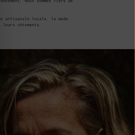
CFA)
ronnement. Nous sommes fiers de
Canada (CAD $)
on artisanale locale, la mode
Cap Vert ($
e leurs vêtements.
CVE)
Caraïbes Pays-
Bas (USD $)
Îles Caïmans
(KYD $)
République
centrafricaine
(XAF CFA)
Tchad (XAF
CFA)
Chili (EUR €)
Chine (CNY ¥)