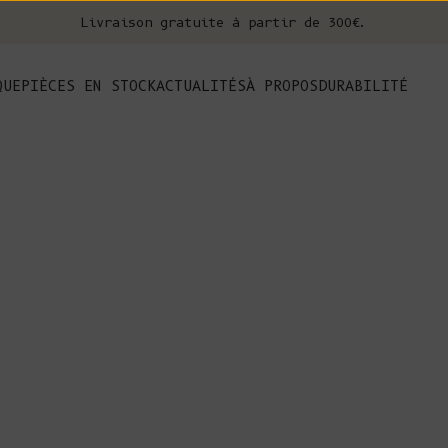
Livraison gratuite à partir de 300€.
nt
QUE
PIÈCES EN STOCK
ACTUALITÉS
À PROPOS
DURABILITÉ