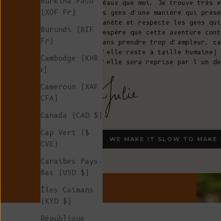
Burkina Faso
idéaux que moi. Je trouve très e
(XOF Fr)
les gens d'une manière qui prése
planète et respecte les gens qui
Burundi (BIF
J'espère que cette aventure cont
Fr)
(sans prendre trop d'ampleur, ca
qu'elle reste à taille humaine) 
Cambodge (KHR
qu'elle sera reprise par l'un de
៛)
Cameroun (XAF
CFA)
Canada (CAD $)
Cap Vert ($
WE MAKE IT SLOW TO MAKE 
CVE)
Caraïbes Pays-
Bas (USD $)
Îles Caïmans
(KYD $)
République