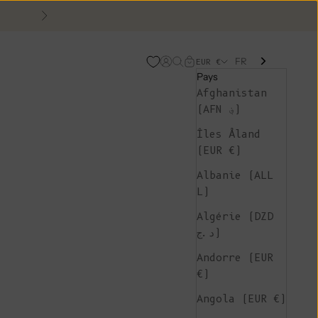
Suivant
FR
Page d'ouverture de comp
Recherche ouverte
Chariot ouvert
EUR €
Pays
Afghanistan
(AFN ؋)
Îles Åland
(EUR €)
Albanie (ALL
L)
Algérie (DZD
د.ج)
Andorre (EUR
€)
Angola (EUR €)