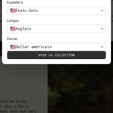
les avec nos artisans, et de limiter l'impact sur l'envi
Expédier à
tisanale locale.
États-Unis
ux femmes et aux hommes qui sont séduits par la producti
Langue
des histoires des mains cachées derrière la confection d
Anglais
Devise
Dollar américain
VOIR LA COLLECTION
ançaise d'une
r vécu à Paris,
nant avec mon mari