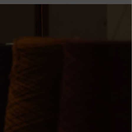
Belize (BZD $)
Bénin (XOF Fr)
Bermudes (USD
$)
Bhoutan (EUR
€)
Bolivie (BOB
Bs.)
Bosnie-
Herzégovine
(BAM КМ)
Botswana (BWP
P)
Brésil (EUR €)
Territoire
britannique de