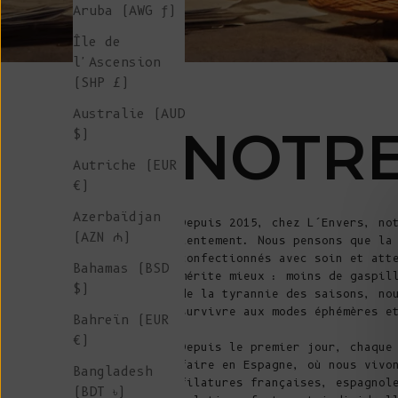
Aruba (AWG ƒ)
Île de
l'Ascension
(SHP £)
Australie (AUD
NOTRE
$)
Autriche (EUR
€)
Azerbaïdjan
Depuis 2015, chez L’Envers, no
(AZN ₼)
lentement. Nous pensons que la
confectionnés avec soin et att
Bahamas (BSD
mérite mieux : moins de gaspil
$)
de la tyrannie des saisons, no
survivre aux modes éphémères e
Bahreïn (EUR
€)
Depuis le premier jour, chaque
faire en Espagne, où nous vivo
Bangladesh
filatures françaises, espagnol
(BDT ৳)