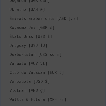
Ouganda (UGX USh)
Ukraine (UAH ₴)
Émirats arabes unis (AED د.إ)
Royaume-Uni (GBP £)
États-Unis (USD $)
Uruguay (UYU $U)
Ouzbékistan (UZS so'm)
Vanuatu (VUV Vt)
Cité du Vatican (EUR €)
Venezuela (USD $)
Vietnam (VND ₫)
Wallis & Futuna (XPF Fr)