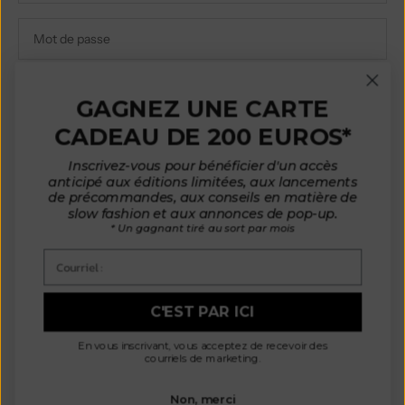
Vous avez oublié votre mot de passe ?
CONNEXION
GAGNEZ UNE CARTE
CADEAU DE 200 EUROS*
Vous n'avez pas de compte ?
S'inscrire
Inscrivez-vous pour bénéficier d'un accès
anticipé aux éditions limitées, aux lancements
de précommandes, aux conseils en matière de
slow fashion et aux annonces de pop-up.
* Un gagnant tiré au sort par mois
Courriel :
C'EST PAR ICI
En vous inscrivant, vous acceptez de recevoir des
courriels de marketing.
Non, merci