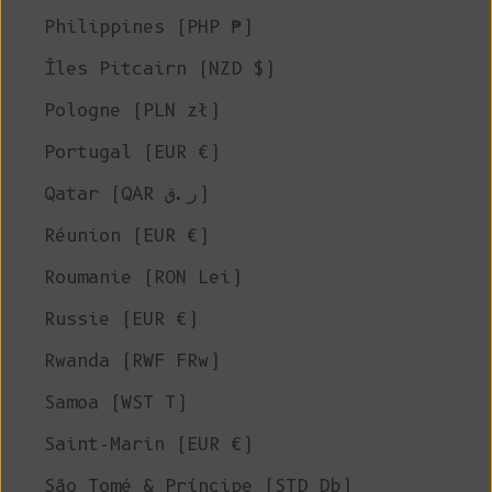
Philippines (PHP ₱)
Îles Pitcairn (NZD $)
Pologne (PLN zł)
Portugal (EUR €)
Qatar (QAR ر.ق)
Réunion (EUR €)
Roumanie (RON Lei)
Russie (EUR €)
Rwanda (RWF FRw)
Samoa (WST T)
Saint-Marin (EUR €)
São Tomé & Príncipe (STD Db)