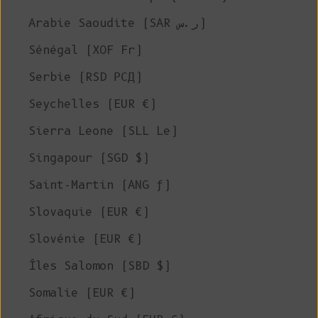
Arabie Saoudite (SAR ر.س)
Sénégal (XOF Fr)
Serbie (RSD РСД)
Seychelles (EUR €)
Sierra Leone (SLL Le)
Singapour (SGD $)
Saint-Martin (ANG ƒ)
Slovaquie (EUR €)
Slovénie (EUR €)
Îles Salomon (SBD $)
Somalie (EUR €)