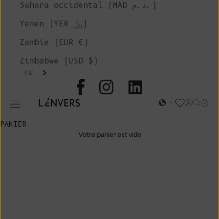
Sahara occidental (MAD د.م.)
Yémen (YER ﷼)
Zambie (EUR €)
Zimbabwe (USD $)
FR
L'ENVERS
Page d'o
Recher
Char
Ouvrir le menu de navigation
PANIER
Votre panier est vide