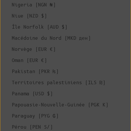
Nigeria (NGN ₦)
Niue (NZD $)
Île Norfolk (AUD $)
Macédoine du Nord (MKD ден)
Norvège (EUR €)
Oman (EUR €)
Pakistan (PKR ₨)
Territoires palestiniens (ILS ₪)
Panama (USD $)
Papouasie-Nouvelle-Guinée (PGK K)
Paraguay (PYG ₲)
Pérou (PEN S/)