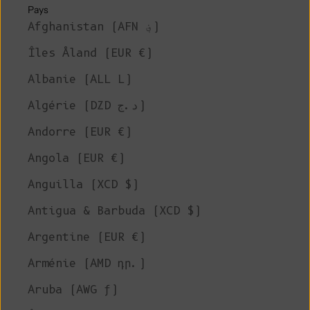
Pays
Afghanistan (AFN ؋)
Îles Åland (EUR €)
Albanie (ALL L)
Algérie (DZD د.ج)
Andorre (EUR €)
Angola (EUR €)
Anguilla (XCD $)
Antigua & Barbuda (XCD $)
Argentine (EUR €)
Arménie (AMD դր.)
Aruba (AWG ƒ)