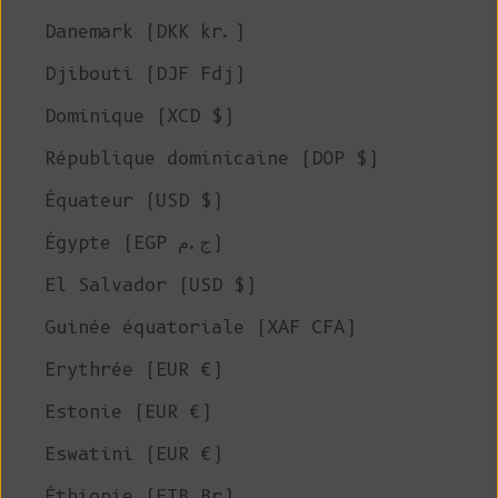
Danemark (DKK kr.)
Djibouti (DJF Fdj)
Dominique (XCD $)
République dominicaine (DOP $)
Équateur (USD $)
Égypte (EGP ج.م)
El Salvador (USD $)
Guinée équatoriale (XAF CFA)
Erythrée (EUR €)
Estonie (EUR €)
Eswatini (EUR €)
Éthiopie (ETB Br)