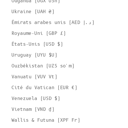
Ouganda (UGX USh)
Ukraine (UAH ₴)
Émirats arabes unis (AED د.إ)
Royaume-Uni (GBP £)
États-Unis (USD $)
Uruguay (UYU $U)
Ouzbékistan (UZS so'm)
Vanuatu (VUV Vt)
Cité du Vatican (EUR €)
Venezuela (USD $)
Vietnam (VND ₫)
Wallis & Futuna (XPF Fr)