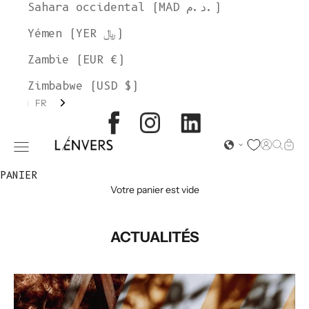
Sahara occidental (MAD د.م.)
Yémen (YER ﷼)
Zambie (EUR €)
Zimbabwe (USD $)
FR
L'ENVERS
Page d'o
Recher
Char
Ouvrir le menu de navigation
PANIER
Votre panier est vide
ACTUALITÉS