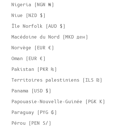
Nigeria (NGN ₦)
Niue (NZD $)
Île Norfolk (AUD $)
Macédoine du Nord (MKD ден)
Norvège (EUR €)
Oman (EUR €)
Pakistan (PKR ₨)
Territoires palestiniens (ILS ₪)
Panama (USD $)
Papouasie-Nouvelle-Guinée (PGK K)
Paraguay (PYG ₲)
Pérou (PEN S/)