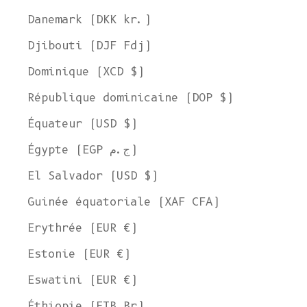
Danemark (DKK kr.)
Djibouti (DJF Fdj)
Dominique (XCD $)
République dominicaine (DOP $)
Équateur (USD $)
Égypte (EGP ج.م)
El Salvador (USD $)
Guinée équatoriale (XAF CFA)
Erythrée (EUR €)
Estonie (EUR €)
Eswatini (EUR €)
Éthiopie (ETB Br)