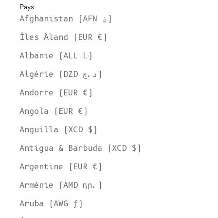
Pays
Afghanistan (AFN ؋)
Îles Åland (EUR €)
Albanie (ALL L)
Algérie (DZD د.ج)
Andorre (EUR €)
Angola (EUR €)
Anguilla (XCD $)
Antigua & Barbuda (XCD $)
Argentine (EUR €)
Arménie (AMD դր.)
Aruba (AWG ƒ)