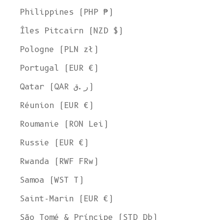
Philippines (PHP ₱)
Îles Pitcairn (NZD $)
Pologne (PLN zł)
Portugal (EUR €)
Qatar (QAR ر.ق)
Réunion (EUR €)
Roumanie (RON Lei)
Russie (EUR €)
Rwanda (RWF FRw)
Samoa (WST T)
Bienvenue chez L'ENVERS
Saint-Marin (EUR €)
Il semble que vous soyez dans
l'Ohio
,
aux États-Unis
. Choisissez
l'option qui vous convient le mieux :
São Tomé & Príncipe (STD Db)