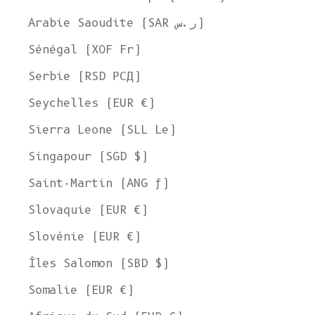
Expédier à
Arabie Saoudite (SAR ر.س)
États-Unis
Sénégal (XOF Fr)
Langue
Serbie (RSD РСД)
Anglais
Seychelles (EUR €)
Devise
Sierra Leone (SLL Le)
Dollar américain
VOIR LA COLLECTION
Singapour (SGD $)
Saint-Martin (ANG ƒ)
Slovaquie (EUR €)
Slovénie (EUR €)
Îles Salomon (SBD $)
Somalie (EUR €)