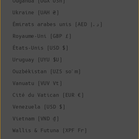
Ouganda (UGX USh)
Ukraine (UAH ₴)
Émirats arabes unis (AED د.إ)
Royaume-Uni (GBP £)
États-Unis (USD $)
Uruguay (UYU $U)
Ouzbékistan (UZS so'm)
Vanuatu (VUV Vt)
Cité du Vatican (EUR €)
Venezuela (USD $)
Vietnam (VND ₫)
Wallis & Futuna (XPF Fr)