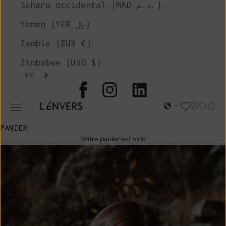
Sahara occidental (MAD د.م.)
Yémen (YER ﷼)
Zambie (EUR €)
Zimbabwe (USD $)
FR
L'ENVERS
Page d'o
Recher
Char
Ouvrir le menu de navigation
PANIER
Votre panier est vide