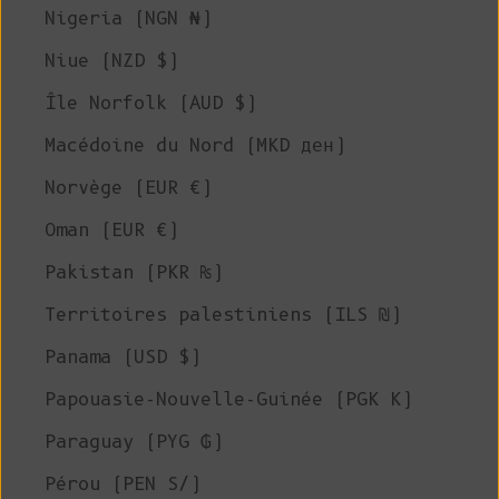
Nigeria (NGN ₦)
Niue (NZD $)
Île Norfolk (AUD $)
Macédoine du Nord (MKD ден)
Norvège (EUR €)
Oman (EUR €)
Pakistan (PKR ₨)
Territoires palestiniens (ILS ₪)
Panama (USD $)
Papouasie-Nouvelle-Guinée (PGK K)
Paraguay (PYG ₲)
Pérou (PEN S/)