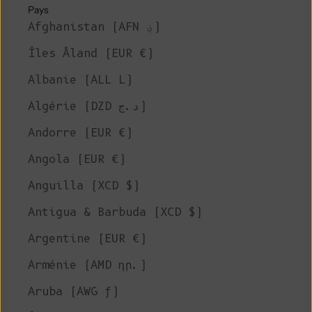
Pays
Afghanistan (AFN ؋)
Îles Åland (EUR €)
Albanie (ALL L)
Algérie (DZD د.ج)
Andorre (EUR €)
Angola (EUR €)
Anguilla (XCD $)
Antigua & Barbuda (XCD $)
Argentine (EUR €)
Arménie (AMD դր.)
Aruba (AWG ƒ)