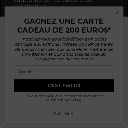
Contactez-nous pour des conseils et une
personnalisation
GAGNEZ UNE CARTE
CADEAU DE 200 EUROS*
REJOINDRE LA
Inscrivez-vous pour bénéficier d'un accès
COMMUNAUTÉ
anticipé aux éditions limitées, aux lancements
de précommandes, aux conseils en matière de
slow fashion et aux annonces de pop-up.
* Un gagnant tiré au sort par mois
Inscrivez-vous pour recevoir des courriels sur
Courriel :
les annonces de nouveaux produits, pour en
savoir plus sur L'Envers et plus encore !
C'EST PAR ICI
Courrier électronique
En vous inscrivant, vous acceptez de recevoir des
courriels de marketing.
Non, merci
S'ABONNER