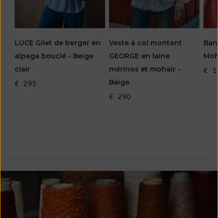
LUCE Gilet de berger en
Veste à col montant
Ban
alpaga bouclé - Beige
GEORGE en laine
Moha
clair
mérinos et mohair -
€ 1
Beige
€ 295
€ 290