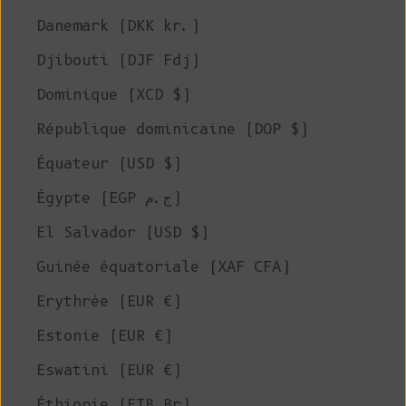
Danemark (DKK kr.)
Djibouti (DJF Fdj)
Dominique (XCD $)
République dominicaine (DOP $)
Équateur (USD $)
Égypte (EGP ج.م)
El Salvador (USD $)
Guinée équatoriale (XAF CFA)
Erythrée (EUR €)
Estonie (EUR €)
Eswatini (EUR €)
Éthiopie (ETB Br)