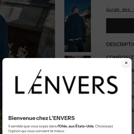
Guide des 
DESCRIPT
COMPOSIT
GUIDE D'E
COÛT PAR
EXPÉDITIO
SERVICE C
Bienvenue chez L'ENVERS
Il semble que vous soyez dans
l'Ohio
,
aux États-Unis
. Choisissez
l'option qui vous convient le mieux :