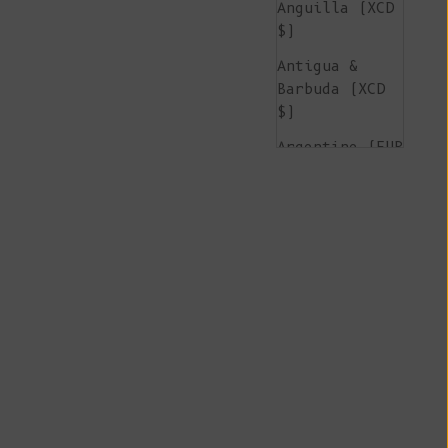
Anguilla (XCD
$)
Antigua &
Barbuda (XCD
$)
Argentine (EUR
€)
Arménie (AMD
դր.)
Aruba (AWG ƒ)
Île de
l'Ascension
(SHP £)
Australie (AUD
$)
Autriche (EUR