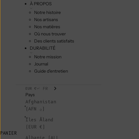
À PROPOS
Notre histoire
Nos artisans
Nos matières
Où nous trouver
Des clients satisfaits
DURABILITÉ
Notre mission
Journal
Guide d'entretien
FR
EUR €
Pays
Afghanistan
(AFN ؋)
Îles Åland
(EUR €)
PANIER
Albanie (ALL