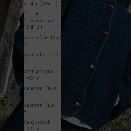
Aruba (AWG ƒ)
Île de
l'Ascension
(SHP £)
Australie (AUD
$)
Autriche (EUR
€)
Azerbaïdjan
(AZN ₼)
Bahamas (BSD
$)
Bahreïn (EUR
€)
Bangladesh
(BDT ৳)