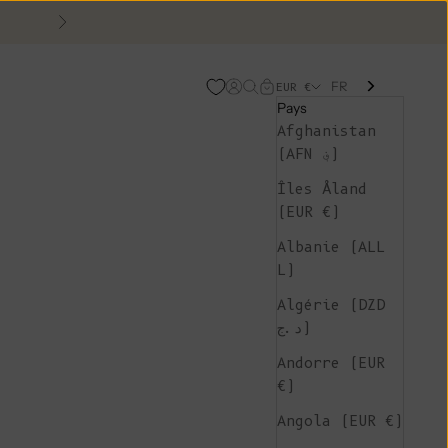
Suivant
FR
Page d'ouverture de comp
Recherche ouverte
Chariot ouvert
EUR €
Pays
Afghanistan
(AFN ؋)
Îles Åland
(EUR €)
Albanie (ALL
L)
Algérie (DZD
د.ج)
Andorre (EUR
€)
Angola (EUR €)