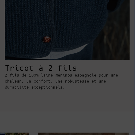
Costa Rica
(CRC ₡)
Côte d'Ivoire
(XOF Fr)
Croatie (EUR
€)
Curaçao (ANG
Tricot à 2 fils
ƒ)
2 fils de 100% laine mérinos espagnole pour une
Chypre (EUR €)
chaleur, un confort, une robustesse et une
durabilité exceptionnels.
Tchèque (CZK
Kč)
Danemark (DKK
kr.)
Djibouti (DJF
Fdj)