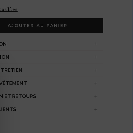
l'océan Indien
tailles
(USD $)
Îles Vierges
AJOUTER AU PANIER
britanniques
(USD $)
ION
Brunei ($ BND)
ION
Bulgarie (EUR
€)
NTRETIEN
Burkina Faso
(XOF Fr)
 VÊTEMENT
Burundi (BIF
N ET RETOURS
Fr)
LIENTS
Cambodge (KHR
៛)
Cameroun (XAF