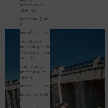
Herzégovine
(BAM КМ)
Botswana (BWP
P)
Brésil (EUR €)
Territoire
britannique de
l'océan Indien
(USD $)
Îles Vierges
britanniques
(USD $)
Brunei ($ BND)
Bulgarie (EUR
€)