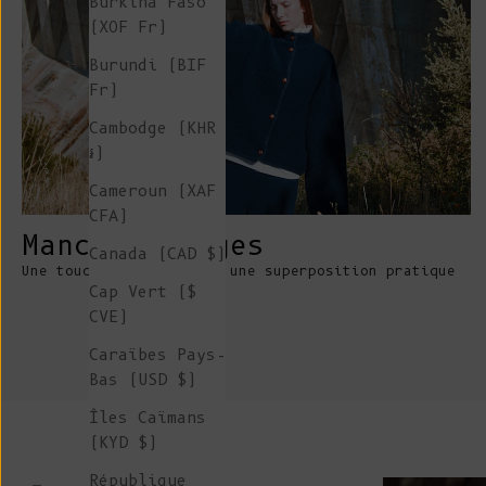
Burkina Faso
(XOF Fr)
Burundi (BIF
Fr)
Cambodge (KHR
៛)
Cameroun (XAF
CFA)
Manches larges
Canada (CAD $)
Une touche vintage avec une superposition pratique
Cap Vert ($
CVE)
Caraïbes Pays-
Bas (USD $)
Îles Caïmans
(KYD $)
République