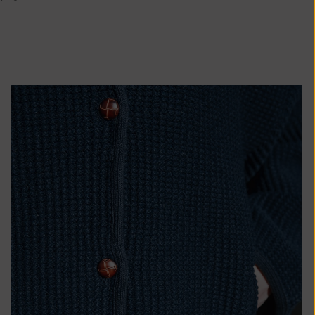
Île Christmas
(AUD $)
Îles Cocos
(Keeling) (AUD
$)
Colombie (EUR
€)
Comores (KMF
Fr)
Congo -
Brazzaville
(XAF CFA)
Congo -
Kinshasa (CDF
Fr)
Îles Cook (NZD
$)