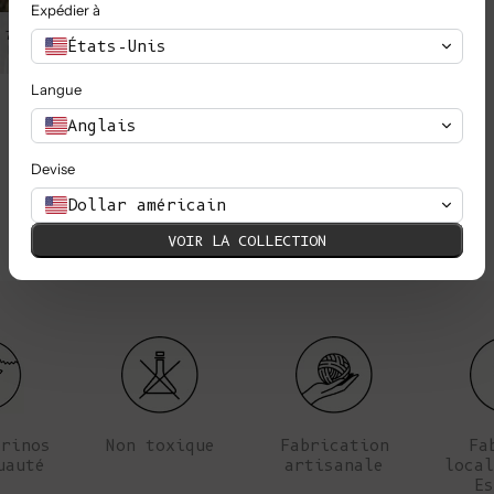
Expédier à
 78cm (30.7"), sa taille
Anna porte un S, elle mesure 1,78m
États-Unis
 (35.8").
est de 61cm (24") e
Langue
Anglais
Devise
Dollar américain
VOIR LA COLLECTION
érinos
Non toxique
Fabrication
Fa
uauté
artisanale
local
Es