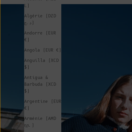
L)
Algérie (DZD
د.ج)
Andorre (EUR
€)
Angola (EUR €)
Anguilla (XCD
$)
Antigua &
Barbuda (XCD
$)
Argentine (EUR
€)
Arménie (AMD
դր.)