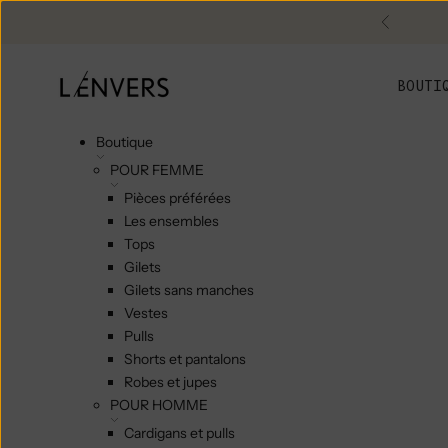
Skip to content
Précéde
L'ENVERS
BOUTI
Boutique
POUR FEMME
Pièces préférées
Les ensembles
Tops
Gilets
Gilets sans manches
Vestes
Pulls
Shorts et pantalons
Robes et jupes
POUR HOMME
Cardigans et pulls