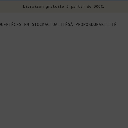
Livraison gratuite à partir de 300€.
nt
QUE
PIÈCES EN STOCK
ACTUALITÉS
À PROPOS
DURABILITÉ