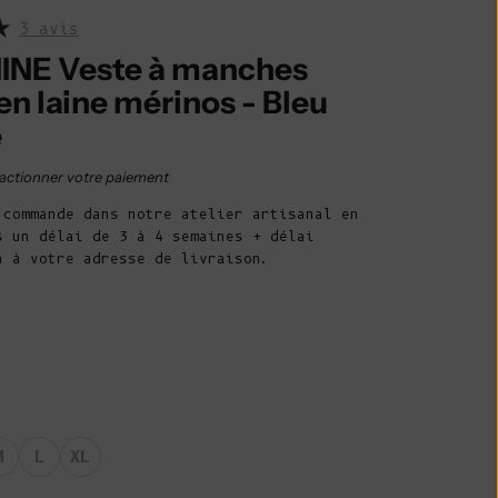
Belize (BZD $)
3 avis
Bénin (XOF Fr)
NE Veste à manches
Bermudes (USD
en laine mérinos - Bleu
$)
e
Bhoutan (EUR
e vente
€)
actionner votre paiement
Bolivie (BOB
 commande dans notre atelier artisanal en
Bs.)
s un délai de 3 à 4 semaines + délai
n à votre adresse de livraison.
Bosnie-
Herzégovine
(BAM КМ)
Botswana (BWP
P)
Brésil (EUR €)
M
L
XL
Territoire
britannique de