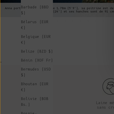
Barbade (BBD
Anna porte un S, elle mesure 1,78m (5'9"), sa poitrine est de
est de 61cm (24") et ses hanches sont de 91 cm
$)
Bélarus (EUR
€)
Belgique (EUR
€)
Belize (BZD $)
Bénin (XOF Fr)
-
Bermudes (USD
$)
Bhoutan (EUR
€)
Bolivie (BOB
Laine m
Bs.)
sans cr
Bosnie-