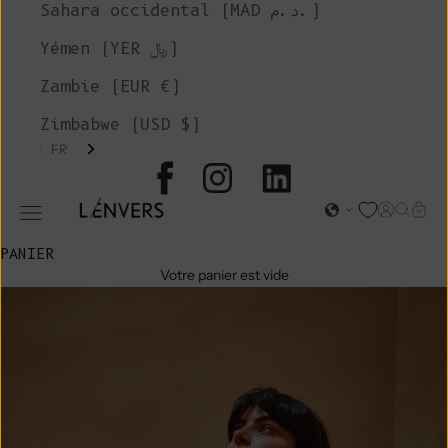
Sahara occidental (MAD د.م.)
Yémen (YER ﷼)
Zambie (EUR €)
Zimbabwe (USD $)
FR
L'ENVERS
Page d'o
Recher
Char
Ouvrir le menu de navigation
PANIER
Votre panier est vide