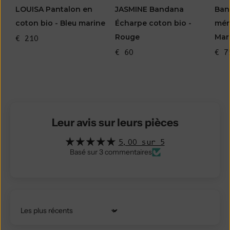
LOUISA Pantalon en
JASMINE Bandana
Ban
coton bio - Bleu marine
Écharpe coton bio -
mér
Rouge
Mar
€ 210
€ 60
€ 7
Leur avis sur leurs pièces
5,00 sur 5
Basé sur 3 commentaires
Trier par