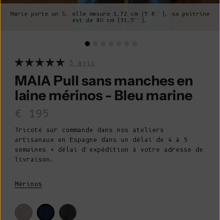
Marie porte un S, elle mesure 1,72 cm (5'8''), sa poitrine
est de 80 cm (31.5'').
3 avis
MAIA Pull sans manches en
laine mérinos - Bleu marine
Prix de vente
€ 195
Tricoté sur commande dans nos ateliers
artisanaux en Espagne dans un délai de 4 à 5
semaines + délai d'expédition à votre adresse de
livraison.
Mérinos