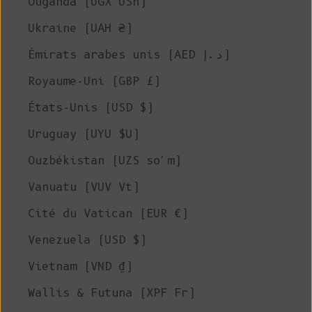
Ouganda (UGX USh)
Ukraine (UAH ₴)
Émirats arabes unis (AED د.إ)
Royaume-Uni (GBP £)
États-Unis (USD $)
Uruguay (UYU $U)
Ouzbékistan (UZS so'm)
Vanuatu (VUV Vt)
Cité du Vatican (EUR €)
Venezuela (USD $)
Vietnam (VND ₫)
Wallis & Futuna (XPF Fr)