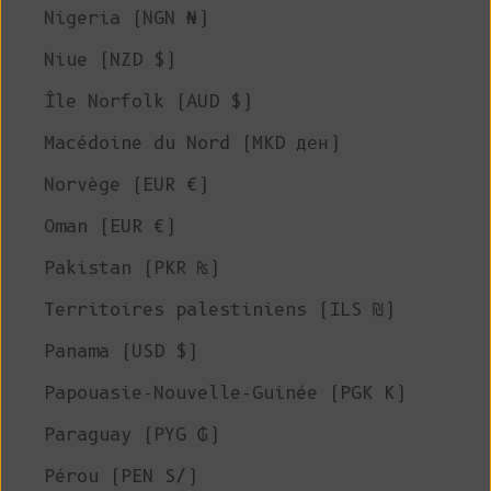
Nigeria (NGN ₦)
Niue (NZD $)
Île Norfolk (AUD $)
Macédoine du Nord (MKD ден)
Norvège (EUR €)
Oman (EUR €)
Pakistan (PKR ₨)
Territoires palestiniens (ILS ₪)
Panama (USD $)
Papouasie-Nouvelle-Guinée (PGK K)
Paraguay (PYG ₲)
Pérou (PEN S/)