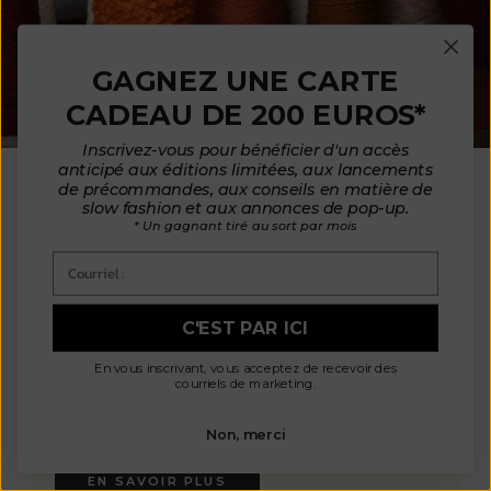
GAGNEZ UNE CARTE
CADEAU DE 200 EUROS*
NOS MATIÈRES
Inscrivez-vous pour bénéficier d'un accès
anticipé aux éditions limitées, aux lancements
En accord avec notre éthique et nos
de précommandes, aux conseils en matière de
slow fashion et aux annonces de pop-up.
valeurs, nous choisissons des fibres
* Un gagnant tiré au sort par mois
respectueuses de l'environnement et de
l'homme : la laine sans cruauté et le coton
Courriel :
biologique. Nos matières de haute qualité
proviennent d'usines situées en France, en
Italie, en Espagne et au Portugal, ce qui
C'EST PAR ICI
nous permet de contrôler les conditions de
fabrication. Cela garantit des matériaux
En vous inscrivant, vous acceptez de recevoir des
non toxiques, sans danger pour votre santé
courriels de marketing.
et l'environnement, tout en assurant le
bien-être des animaux et de la planète.
Non, merci
EN SAVOIR PLUS