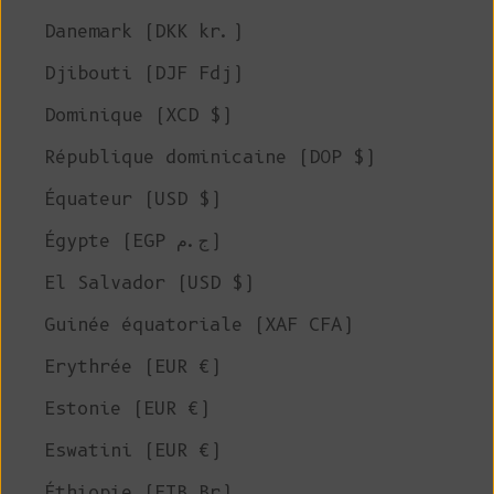
Danemark (DKK kr.)
Djibouti (DJF Fdj)
Dominique (XCD $)
République dominicaine (DOP $)
Équateur (USD $)
Égypte (EGP ج.م)
El Salvador (USD $)
Guinée équatoriale (XAF CFA)
Erythrée (EUR €)
Estonie (EUR €)
Eswatini (EUR €)
Éthiopie (ETB Br)