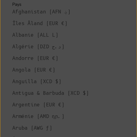
Pays
Afghanistan (AFN ؋)
Îles Åland (EUR €)
Albanie (ALL L)
Algérie (DZD د.ج)
Andorre (EUR €)
Angola (EUR €)
Anguilla (XCD $)
Antigua & Barbuda (XCD $)
Argentine (EUR €)
Arménie (AMD դր.)
Aruba (AWG ƒ)