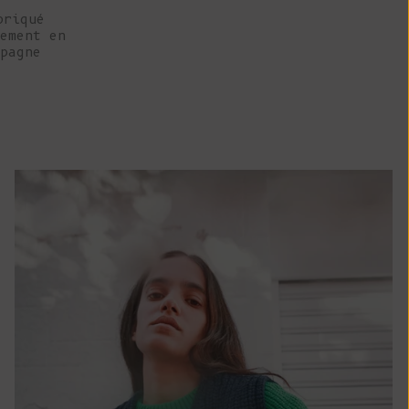
Île Christmas
briqué
(AUD $)
ement en
pagne
Îles Cocos
(Keeling) (AUD
$)
Colombie (EUR
€)
Comores (KMF
Fr)
Congo -
Brazzaville
(XAF CFA)
Congo -
Kinshasa (CDF
Fr)
Îles Cook (NZD
$)