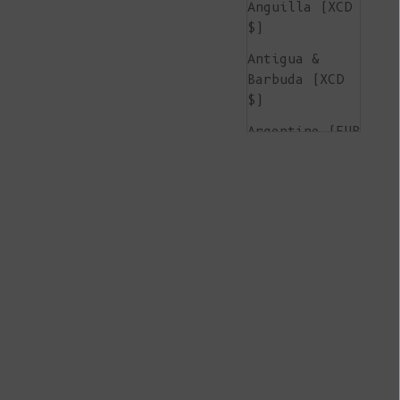
Anguilla (XCD
$)
Antigua &
Barbuda (XCD
$)
Argentine (EUR
€)
Arménie (AMD
դր.)
Aruba (AWG ƒ)
Île de
l'Ascension
(SHP £)
Australie (AUD
$)
Autriche (EUR