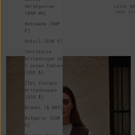
Laine m
Herzégovine
sans cr
(BAM КМ)
Botswana (BWP
P)
Brésil (EUR €)
Territoire
britannique de
l'océan Indien
(USD $)
Îles Vierges
britanniques
(USD $)
Brunei ($ BND)
Bulgarie (EUR
€)