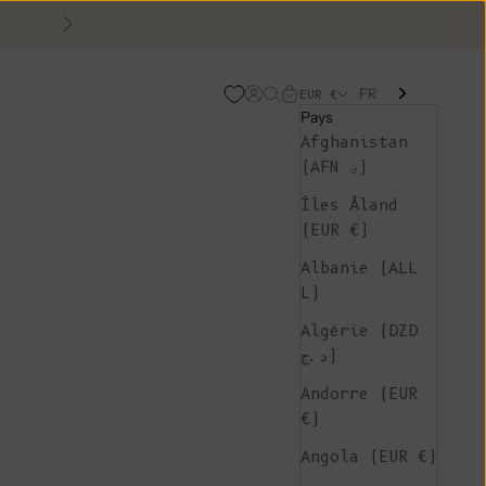
Suivant
FR
Page d'ouverture de comp
Recherche ouverte
Chariot ouvert
EUR €
Pays
Afghanistan
(AFN ؋)
Îles Åland
(EUR €)
Albanie (ALL
L)
Algérie (DZD
د.ج)
Andorre (EUR
€)
Angola (EUR €)