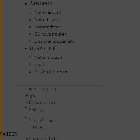
À PROPOS
Notre histoire
Nos artisans
Nos matières
Où nous trouver
Des clients satisfaits
DURABILITÉ
Notre mission
Journal
Guide d'entretien
FR
EUR €
Pays
Afghanistan
(AFN ؋)
Îles Åland
(EUR €)
PANIER
Albanie (ALL