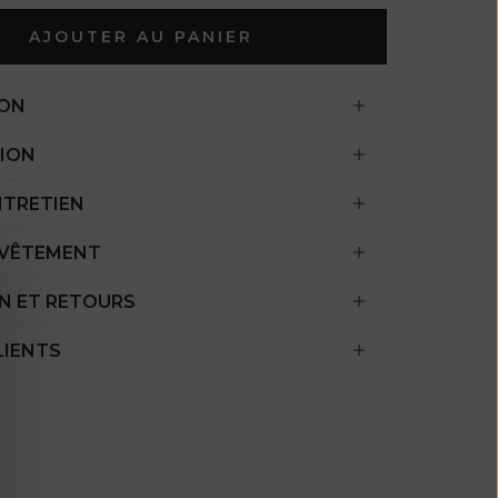
l'océan Indien
AJOUTER AU PANIER
(USD $)
Îles Vierges
ION
britanniques
(USD $)
ION
Brunei ($ BND)
NTRETIEN
Bulgarie (EUR
€)
 VÊTEMENT
Burkina Faso
N ET RETOURS
(XOF Fr)
Burundi (BIF
LIENTS
Fr)
Cambodge (KHR
៛)
Cameroun (XAF