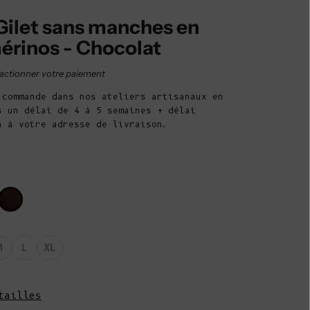
Belize (BZD $)
ilet sans manches en
Bénin (XOF Fr)
mérinos - Chocolat
Bermudes (USD
$)
e vente
actionner votre paiement
Bhoutan (EUR
 commande dans nos ateliers artisanaux en
€)
s un délai de 4 à 5 semaines + délai
n à votre adresse de livraison.
Bolivie (BOB
Bs.)
Bosnie-
Herzégovine
(BAM КМ)
Botswana (BWP
P)
M
L
XL
Brésil (EUR €)
Territoire
tailles
britannique de