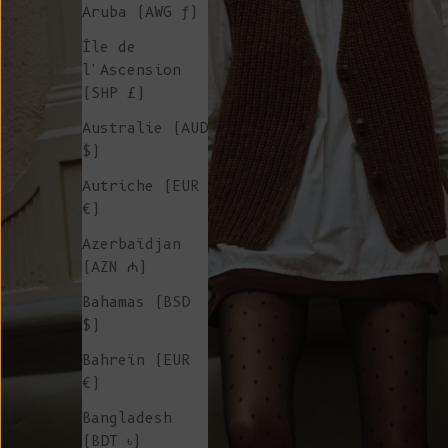
Aruba (AWG ƒ)
Île de
l'Ascension
(SHP £)
Australie (AUD
$)
Autriche (EUR
€)
Azerbaïdjan
(AZN ₼)
Bahamas (BSD
$)
Bahreïn (EUR
€)
Bangladesh
(BDT ৳)