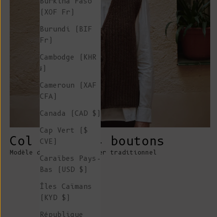
Burkina Faso
(XOF Fr)
Burundi (BIF
Fr)
Cambodge (KHR
៛)
Cameroun (XAF
CFA)
Canada (CAD $)
Cap Vert ($
Col en V à 4 boutons
CVE)
Modèle de gilet de berger traditionnel
Caraïbes Pays-
Bas (USD $)
Îles Caïmans
(KYD $)
République