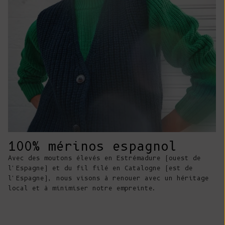
Costa Rica
(CRC ₡)
Côte d'Ivoire
(XOF Fr)
Croatie (EUR
€)
Curaçao (ANG
ƒ)
Chypre (EUR €)
100% mérinos espagnol
Tchèque (CZK
Avec des moutons élevés en Estrémadure (ouest de
Kč)
l'Espagne) et du fil filé en Catalogne (est de
l'Espagne), nous visons à renouer avec un héritage
Danemark (DKK
local et à minimiser notre empreinte.
kr.)
Djibouti (DJF
Fdj)