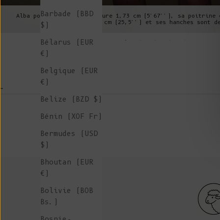
Barbade (BBD
Alba porte un S, elle mesure 1,73 cm (5'67''), sa poitrine 
taille est de 64 cm (25,5'') et ses hanches sont d
$)
Bélarus (EUR
€)
Belgique (EUR
€)
-
Belize (BZD $)
Bénin (XOF Fr)
Bermudes (USD
$)
Bhoutan (EUR
€)
Bolivie (BOB
Bs.)
Bosnie-