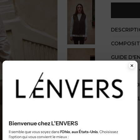
DESCRIPT
COMPOSIT
GUIDE D'E
COÛT PAR
EXPÉDITIO
SERVICE C
Bienvenue chez L'ENVERS
Il semble que vous soyez dans
l'Ohio
,
aux États-Unis
. Choisissez
l'option qui vous convient le mieux :