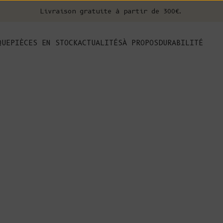
Livraison gratuite à partir de 300€.
nt
QUE
PIÈCES EN STOCK
ACTUALITÉS
À PROPOS
DURABILITÉ