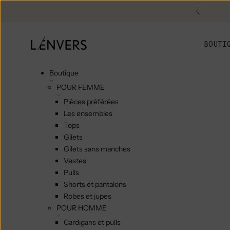
Skip to content
Précéde
L'ENVERS
BOUTI
Boutique
POUR FEMME
Pièces préférées
Les ensembles
Tops
Gilets
Gilets sans manches
Vestes
Pulls
Shorts et pantalons
Robes et jupes
POUR HOMME
Cardigans et pulls