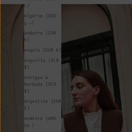
L)
Algérie (DZD
د.ج)
Andorre (EUR
€)
Angola (EUR €)
Anguilla (XCD
$)
Antigua &
Barbuda (XCD
$)
Argentine (EUR
€)
Arménie (AMD
դր.)