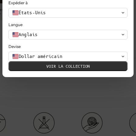
Expédier à
est de 86 cm (34"), sa
Alba porte un S, elle mesure 1,7
États-Unis
e 90 cm (35").
taille est de 64 cm (25,
Langue
Anglais
Devise
Dollar américain
VOIR LA COLLECTION