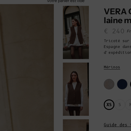
Votre panier est vide
VERA G
laine 
Prix d
€ 240
Fr
Tricoté sur
Espagne dan
d'expéditio
Mérinos
XS
S
Guide des 