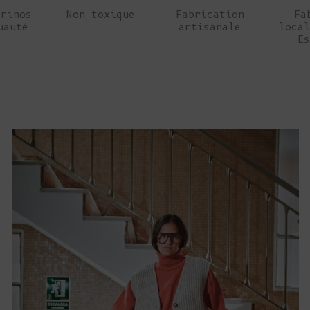
érinos
Non toxique
Fabrication
Fa
uauté
artisanale
local
Es