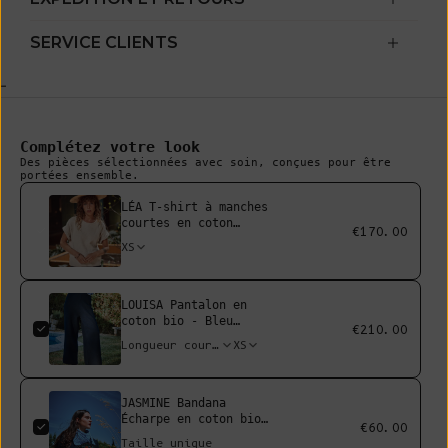
SERVICE CLIENTS
-
Complétez votre look
Des pièces sélectionnées avec soin, conçues pour être
portées ensemble.
LÉA T-shirt à manches
courtes en coton
€170.00
biologique - Écru
XS
LOUISA Pantalon en
coton bio - Bleu
€210.00
marine
XS
Longueur courte*
JASMINE Bandana
Écharpe en coton bio
€60.00
- Bleu cyan
Taille unique