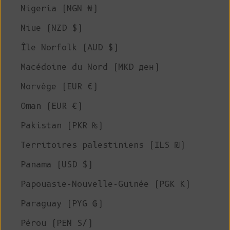
Nigeria (NGN ₦)
Niue (NZD $)
Île Norfolk (AUD $)
Macédoine du Nord (MKD ден)
Norvège (EUR €)
Oman (EUR €)
Pakistan (PKR ₨)
Territoires palestiniens (ILS ₪)
Panama (USD $)
Papouasie-Nouvelle-Guinée (PGK K)
Paraguay (PYG ₲)
Pérou (PEN S/)