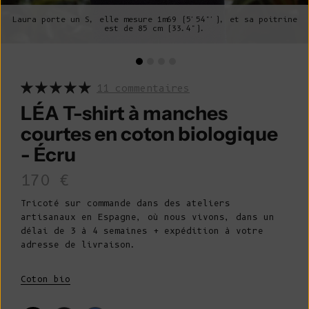
Laura porte un S, elle mesure 1m69 (5'54"'), et sa poitrine
est de 85 cm (33.4").
11 commentaires
LÉA T-shirt à manches
courtes en coton biologique
- Écru
Prix de vente
170 €
Tricoté sur commande dans des ateliers
artisanaux en Espagne, où nous vivons, dans un
délai de 3 à 4 semaines + expédition à votre
adresse de livraison.
Coton bio