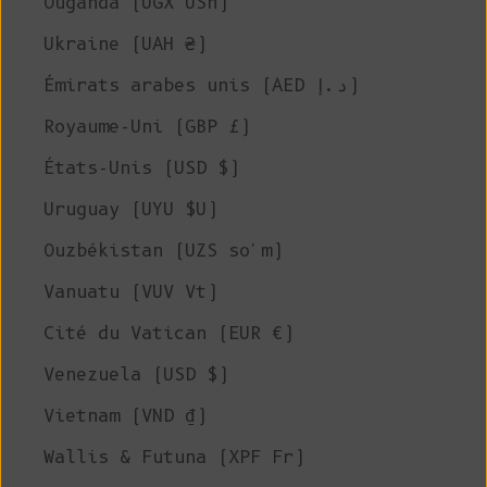
Ouganda (UGX USh)
Ukraine (UAH ₴)
Émirats arabes unis (AED د.إ)
Royaume-Uni (GBP £)
États-Unis (USD $)
Uruguay (UYU $U)
Ouzbékistan (UZS so'm)
Vanuatu (VUV Vt)
Cité du Vatican (EUR €)
Venezuela (USD $)
Vietnam (VND ₫)
Wallis & Futuna (XPF Fr)