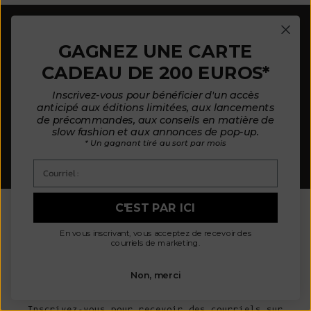
LIVRAISON GRATUITE
GAGNEZ UNE CARTE
à partir de 300€ vers l'Europe, à partir de 320€
vers l'Amérique du Nord, le Royaume-Uni, la Suisse,
CADEAU DE 200 EUROS*
à partir de 360€ vers l'Asie
ÉCHANGE ET RETOURS FLEXIBLES
Inscrivez-vous pour bénéficier d'un accès
dans les 30 jours
anticipé aux éditions limitées, aux lancements
PAIEMENTS EN TROIS FOIS
de précommandes, aux conseils en matière de
avec
SplitIt
slow fashion et aux annonces de pop-up.
SERVICE CLIENTS
* Un gagnant tiré au sort par mois
Contactez-nous pour des conseils et une
personnalisation
Courriel :
C'EST PAR ICI
REJOINDRE LA
En vous inscrivant, vous acceptez de recevoir des
courriels de marketing.
COMMUNAUTÉ
Non, merci
Inscrivez-vous pour recevoir des courriels sur