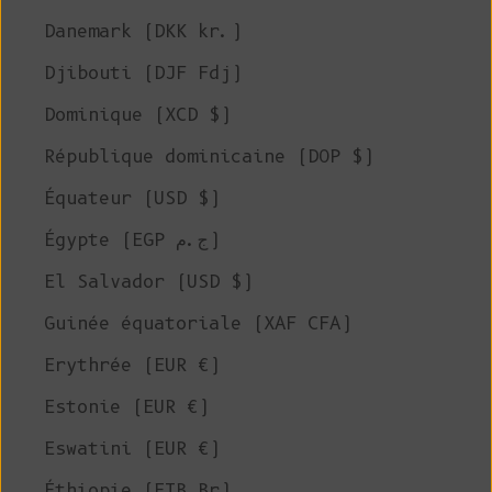
Danemark (DKK kr.)
Djibouti (DJF Fdj)
Dominique (XCD $)
République dominicaine (DOP $)
Équateur (USD $)
Égypte (EGP ج.م)
El Salvador (USD $)
Guinée équatoriale (XAF CFA)
Erythrée (EUR €)
Estonie (EUR €)
Eswatini (EUR €)
Éthiopie (ETB Br)