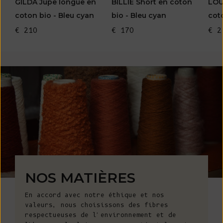
GILDA Jupe longue en
BILLIE Short en coton
LOU
coton bio - Bleu cyan
bio - Bleu cyan
cot
€ 210
€ 170
€ 2
NOS MATIÈRES
En accord avec notre éthique et nos
valeurs, nous choisissons des fibres
respectueuses de l'environnement et de