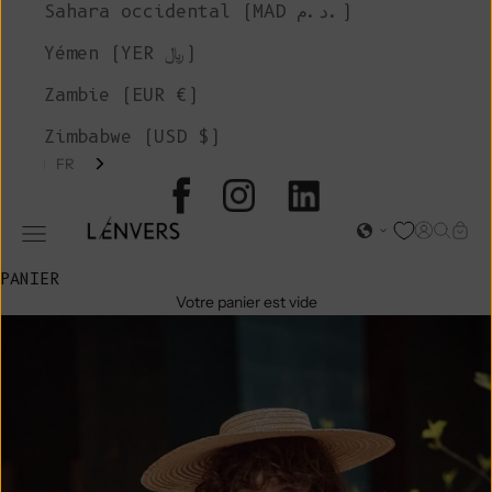
Sahara occidental (MAD د.م.)
Yémen (YER ﷼)
Zambie (EUR €)
Zimbabwe (USD $)
FR
L'ENVERS
Page d'o
Recher
Char
Ouvrir le menu de navigation
PANIER
Votre panier est vide