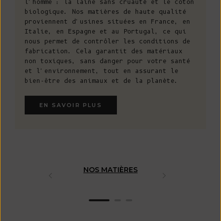
l'homme : la laine sans cruauté et le coton
biologique. Nos matières de haute qualité
proviennent d'usines situées en France, en
Italie, en Espagne et au Portugal, ce qui
nous permet de contrôler les conditions de
fabrication. Cela garantit des matériaux
non toxiques, sans danger pour votre santé
et l'environnement, tout en assurant le
bien-être des animaux et de la planète.
EN SAVOIR PLUS
NOS MATIÈRES
FABRICAT
ARTISAN