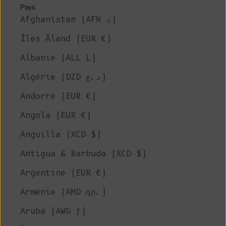
Pays
Afghanistan (AFN ؋)
Îles Åland (EUR €)
Albanie (ALL L)
Algérie (DZD د.ج)
Andorre (EUR €)
Angola (EUR €)
Anguilla (XCD $)
Antigua & Barbuda (XCD $)
Argentine (EUR €)
Arménie (AMD դր.)
Aruba (AWG ƒ)