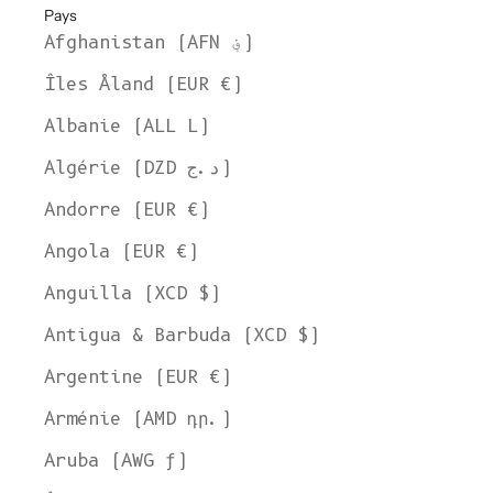
Pays
Afghanistan (AFN ؋)
Îles Åland (EUR €)
Albanie (ALL L)
Algérie (DZD د.ج)
Andorre (EUR €)
Angola (EUR €)
Anguilla (XCD $)
Antigua & Barbuda (XCD $)
Argentine (EUR €)
Arménie (AMD դր.)
Aruba (AWG ƒ)