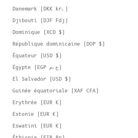
Danemark (DKK kr.)
Djibouti (DJF Fdj)
Dominique (XCD $)
République dominicaine (DOP $)
Équateur (USD $)
Égypte (EGP ج.م)
El Salvador (USD $)
Guinée équatoriale (XAF CFA)
Erythrée (EUR €)
Estonie (EUR €)
Eswatini (EUR €)
Éthiopie (ETB Br)