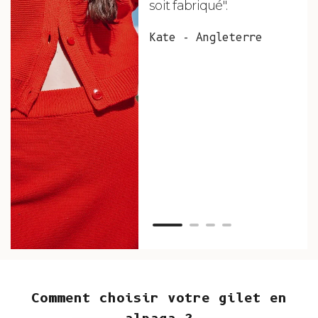
soit fabriqué".
mag
fai
Kate - Angleterre
raf
tou
vos
ser
Van
Comment choisir votre gilet en