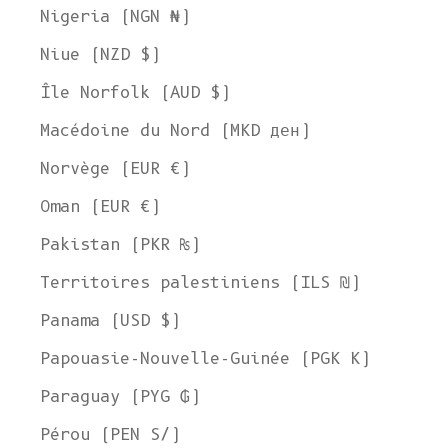
Nigeria (NGN ₦)
Niue (NZD $)
Île Norfolk (AUD $)
Macédoine du Nord (MKD ден)
Norvège (EUR €)
Oman (EUR €)
Pakistan (PKR ₨)
Territoires palestiniens (ILS ₪)
Panama (USD $)
Papouasie-Nouvelle-Guinée (PGK K)
Paraguay (PYG ₲)
Pérou (PEN S/)