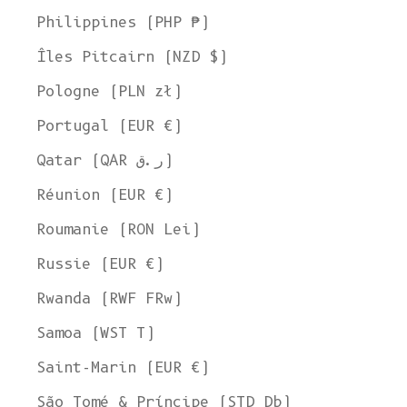
Philippines (PHP ₱)
Îles Pitcairn (NZD $)
Pologne (PLN zł)
Portugal (EUR €)
Qatar (QAR ر.ق)
Réunion (EUR €)
Roumanie (RON Lei)
Russie (EUR €)
Rwanda (RWF FRw)
Samoa (WST T)
Saint-Marin (EUR €)
São Tomé & Príncipe (STD Db)