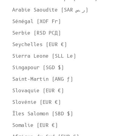
Arabie Saoudite (SAR ر.س)
Sénégal (XOF Fr)
Serbie (RSD РСД)
Seychelles (EUR €)
Sierra Leone (SLL Le)
Singapour (SGD $)
Saint-Martin (ANG ƒ)
Slovaquie (EUR €)
Slovénie (EUR €)
Îles Salomon (SBD $)
Somalie (EUR €)