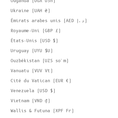
Ouganda (UGX USh)
Ukraine (UAH ₴)
Émirats arabes unis (AED د.إ)
Royaume-Uni (GBP £)
États-Unis (USD $)
Uruguay (UYU $U)
Ouzbékistan (UZS so'm)
Vanuatu (VUV Vt)
Cité du Vatican (EUR €)
Venezuela (USD $)
Vietnam (VND ₫)
Wallis & Futuna (XPF Fr)