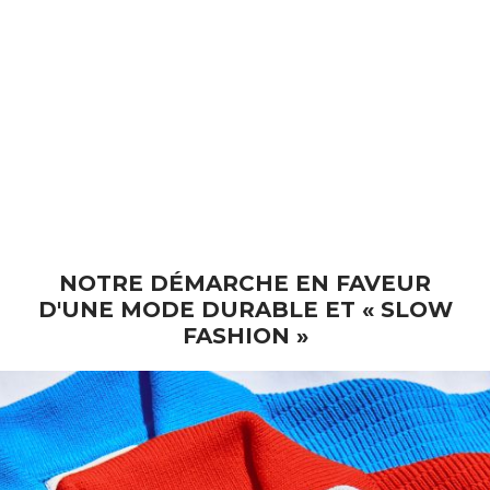
Gilet LUCE Shepherd en
alpaga bouclé - Marron glacé
(En stock)
Prix de vente
€ 295
NOTRE DÉMARCHE EN FAVEUR
D'UNE MODE DURABLE ET « SLOW
FASHION »