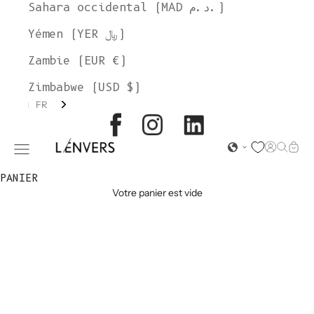
Sahara occidental (MAD د.م.)
Yémen (YER ﷼)
Zambie (EUR €)
Zimbabwe (USD $)
FR
L'ENVERS
Page d'o
Recher
Char
Ouvrir le menu de navigation
PANIER
Votre panier est vide
GILETS EN LAINE
D'ALPAGA