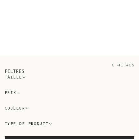
Découvrez nos pièces intemporelles
en laine d’alpaga, une fibre
naturelle de grande qualité : des
gilets, des pulls et des écharpes.
Elles sont confectionnées dans des
ateliers artisanaux espagnols.
FILTRES
FILTRES
TAILLE
PRIX
COULEUR
TYPE DE PRODUIT