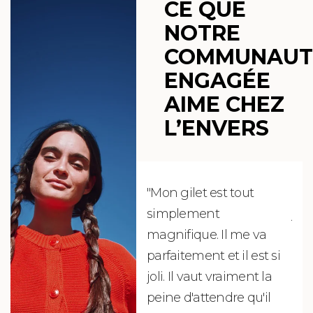
CE QUE
NOTRE
COMMUNAUT
ENGAGÉE
AIME CHEZ
L’ENVERS
"Mon gilet est tout
"Ch
simplement
jus
magnifique. Il me va
re
parfaitement et il est si
auj
joli. Il vaut vraiment la
sui
peine d'attendre qu'il
de 