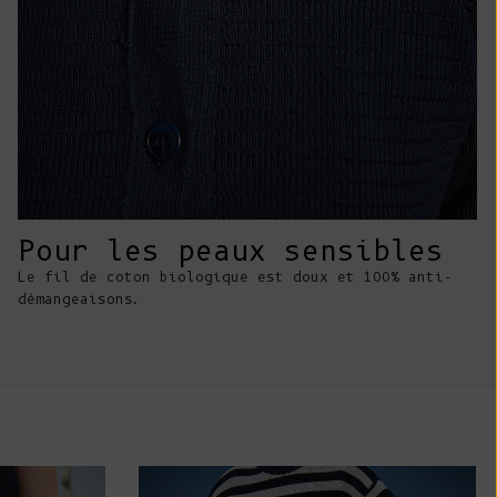
Costa Rica
(CRC ₡)
Côte d'Ivoire
(XOF Fr)
Croatie (EUR
€)
Curaçao (ANG
Pour les peaux sensibles
ƒ)
Le fil de coton biologique est doux et 100% anti-
Chypre (EUR €)
démangeaisons.
Tchèque (CZK
Kč)
Danemark (DKK
kr.)
Djibouti (DJF
Fdj)