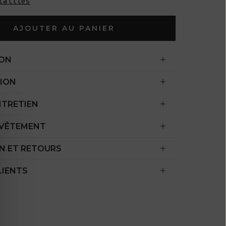
tailles
l'océan Indien
(USD $)
AJOUTER AU PANIER
Îles Vierges
britanniques
ION
(USD $)
Brunei ($ BND)
ION
Bulgarie (EUR
NTRETIEN
€)
 VÊTEMENT
Burkina Faso
(XOF Fr)
N ET RETOURS
Burundi (BIF
Fr)
LIENTS
Cambodge (KHR
៛)
Cameroun (XAF