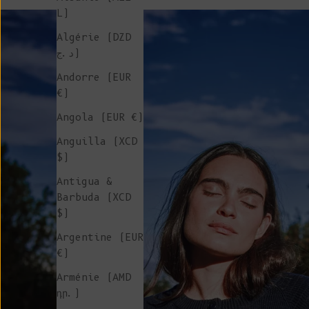
L)
Algérie (DZD
د.ج)
Andorre (EUR
€)
Angola (EUR €)
Anguilla (XCD
$)
Antigua &
Barbuda (XCD
$)
Argentine (EUR
€)
Arménie (AMD
դր.)