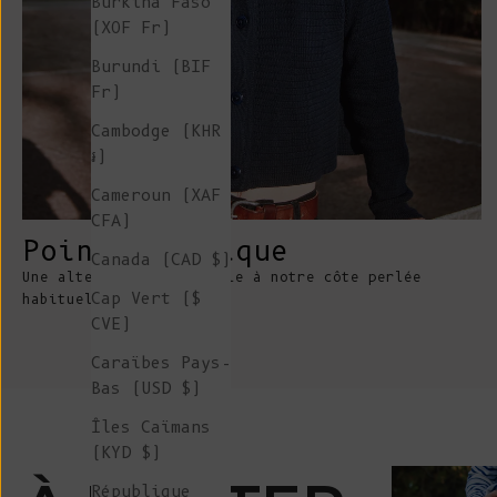
Burkina Faso
(XOF Fr)
Burundi (BIF
Fr)
Cambodge (KHR
៛)
Cameroun (XAF
CFA)
Point élastique
Canada (CAD $)
Une alternative originale à notre côte perlée
Cap Vert ($
habituelle.
CVE)
Caraïbes Pays-
Bas (USD $)
Îles Caïmans
(KYD $)
République