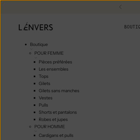
Skip to content
Précéde
L'ENVERS
BOUTI
Boutique
POUR FEMME
Pièces préférées
Les ensembles
Tops
Gilets
Gilets sans manches
Vestes
Pulls
Shorts et pantalons
Robes et jupes
POUR HOMME
Cardigans et pulls