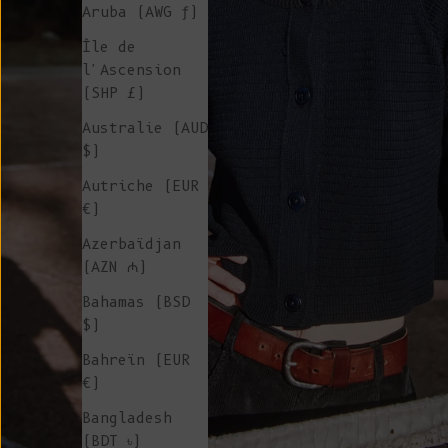
Aruba (AWG ƒ)
Île de
l'Ascension
(SHP £)
Australie (AUD
$)
Autriche (EUR
€)
Azerbaïdjan
(AZN ₼)
Bahamas (BSD
$)
Bahreïn (EUR
€)
Bangladesh
(BDT ৳)