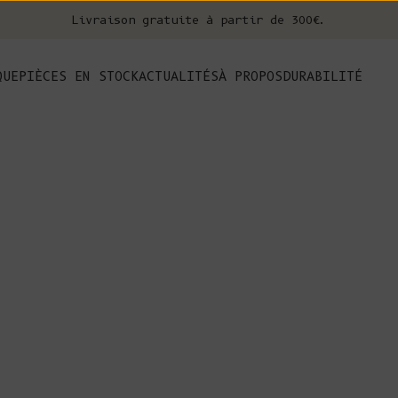
Livraison gratuite à partir de 300€.
nt
QUE
PIÈCES EN STOCK
ACTUALITÉS
À PROPOS
DURABILITÉ