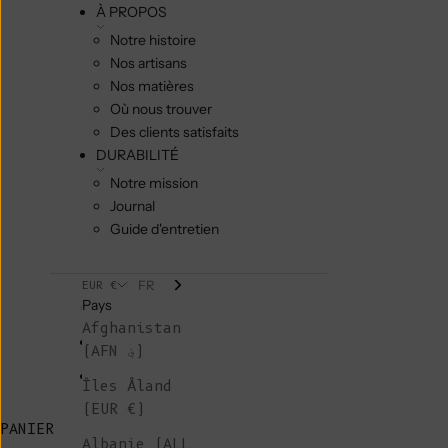
À PROPOS
Notre histoire
Nos artisans
Nos matières
Où nous trouver
Des clients satisfaits
DURABILITÉ
Notre mission
Journal
Guide d'entretien
FR
EUR €
Pays
Afghanistan
(AFN ؋)
Îles Åland
(EUR €)
PANIER
Albanie (ALL