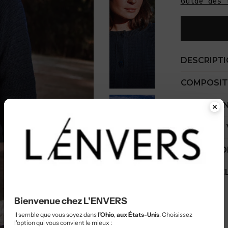
Guide des 
DESCRIPT
COMPOSIT
GUIDE D'E
COÛT PAR
EXPÉDITIO
SERVICE C
Bienvenue chez L'ENVERS
Il semble que vous soyez dans
l'Ohio
,
aux États-Unis
. Choisissez
l'option qui vous convient le mieux :