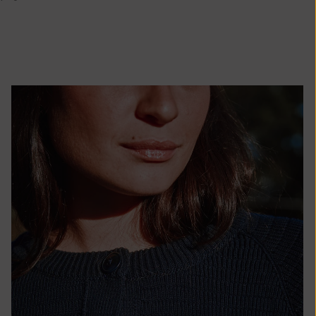
Île Christmas
(AUD $)
Îles Cocos
(Keeling) (AUD
$)
Colombie (EUR
€)
Comores (KMF
Fr)
Congo -
Brazzaville
(XAF CFA)
Congo -
Kinshasa (CDF
Fr)
Îles Cook (NZD
$)