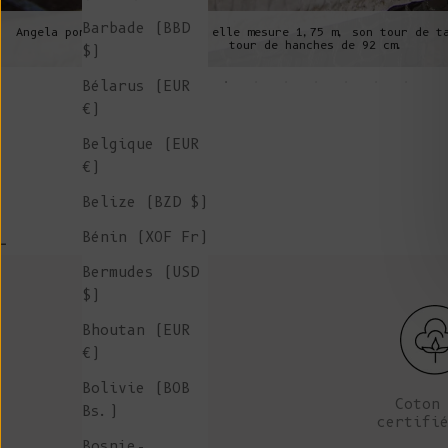
Barbade (BBD
Angela porte une taille S ; elle mesure 1,75 m, son tour de t
tour de hanches de 92 cm.
$)
Bélarus (EUR
€)
Belgique (EUR
€)
Belize (BZD $)
Bénin (XOF Fr)
-
Bermudes (USD
$)
Bhoutan (EUR
€)
Bolivie (BOB
Coton
Bs.)
certifi
Bosnie-