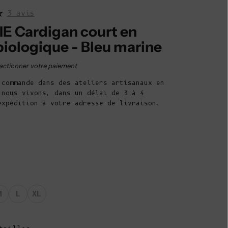
Belize (BZD $)
3 avis
Bénin (XOF Fr)
E Cardigan court en
Bermudes (USD
biologique - Bleu marine
$)
e vente
actionner votre paiement
Bhoutan (EUR
€)
 commande dans des ateliers artisanaux en
 nous vivons, dans un délai de 3 à 4
Bolivie (BOB
expédition à votre adresse de livraison.
Bs.)
Bosnie-
Herzégovine
(BAM КМ)
Botswana (BWP
P)
M
L
XL
Brésil (EUR €)
Territoire
britannique de