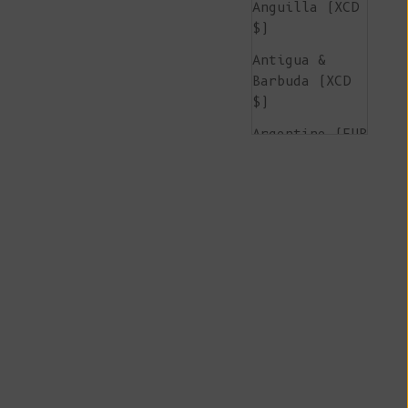
Anguilla (XCD
$)
Antigua &
Barbuda (XCD
$)
Argentine (EUR
€)
Arménie (AMD
դր.)
Aruba (AWG ƒ)
Île de
l'Ascension
(SHP £)
Australie (AUD
$)
Autriche (EUR