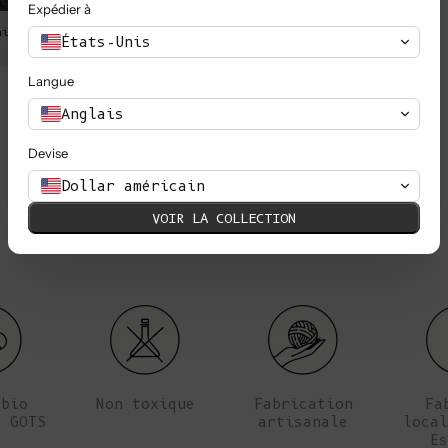
Expédier à
aille est de 58 cm et son
Angela porte une taille S ; elle me
États-Unis
tour
Langue
Anglais
Devise
Dollar américain
VOIR LA COLLECTION
 bio
Non toxique
Fabrication
Fa
é GOTS
artisanale
local
Es