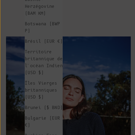
Herzégovine
(BAM КМ)
Botswana (BWP
P)
Brésil (EUR €)
Territoire
britannique de
l'océan Indien
(USD $)
Îles Vierges
britanniques
(USD $)
Brunei ($ BND)
Bulgarie (EUR
€)