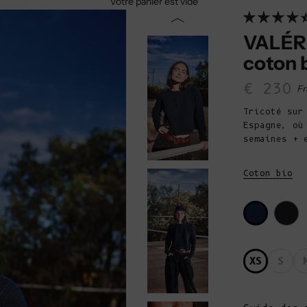
Votre panier est vide
VALÉRI
coton 
Prix d
€ 230
Fr
Tricoté sur
Espagne, où
semaines + 
Coton bio
XS
S