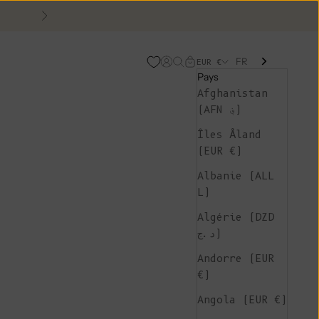
Suivant
FR
Page d'ouverture de comp
Recherche ouverte
Chariot ouvert
EUR €
Pays
Afghanistan
(AFN ؋)
Îles Åland
(EUR €)
Albanie (ALL
L)
Algérie (DZD
د.ج)
Andorre (EUR
€)
Angola (EUR €)