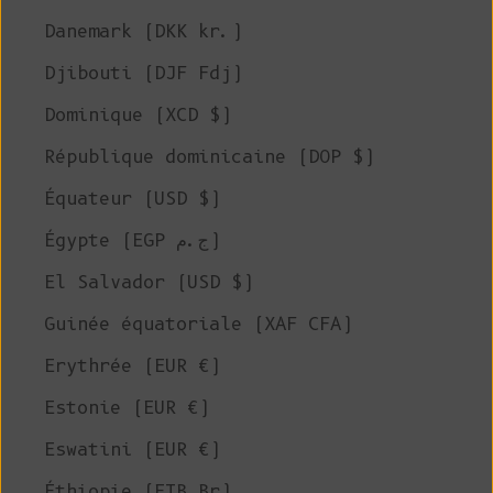
Danemark (DKK kr.)
Djibouti (DJF Fdj)
Dominique (XCD $)
République dominicaine (DOP $)
Équateur (USD $)
Égypte (EGP ج.م)
El Salvador (USD $)
Guinée équatoriale (XAF CFA)
Erythrée (EUR €)
Estonie (EUR €)
Eswatini (EUR €)
Éthiopie (ETB Br)