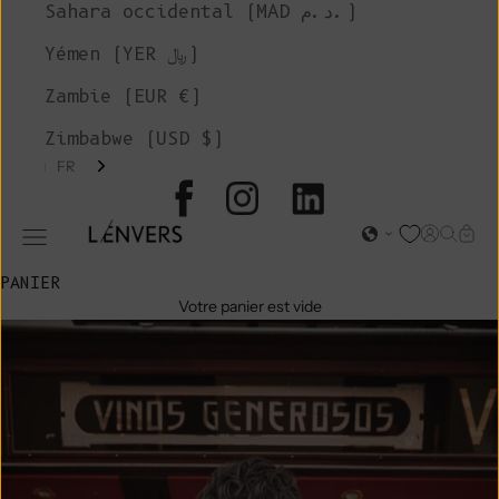
Sahara occidental (MAD د.م.)
Yémen (YER ﷼)
Zambie (EUR €)
Zimbabwe (USD $)
FR
L'ENVERS
Page d'o
Recher
Char
Ouvrir le menu de navigation
PANIER
Votre panier est vide