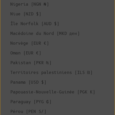
Nigeria (NGN ₦)
Niue (NZD $)
Île Norfolk (AUD $)
Macédoine du Nord (MKD ден)
Norvège (EUR €)
Oman (EUR €)
Pakistan (PKR ₨)
Territoires palestiniens (ILS ₪)
Panama (USD $)
Papouasie-Nouvelle-Guinée (PGK K)
Paraguay (PYG ₲)
Pérou (PEN S/)