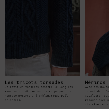
Les tricots torsadés
Mérinos 
Le motif en torsades descend le long des
Avec des mouto
manches plutôt que sur le corps pour un
(ouest de l'Es
hommage moderne à l'emblématique pull
Catalogne (est
irlandais.
renouer avec u
minimiser notr