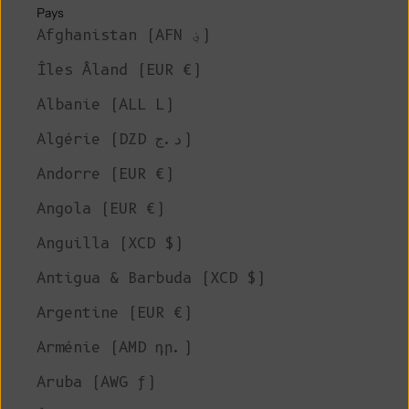
Pays
Afghanistan (AFN ؋)
Îles Åland (EUR €)
Albanie (ALL L)
Algérie (DZD د.ج)
Andorre (EUR €)
Angola (EUR €)
Anguilla (XCD $)
Antigua & Barbuda (XCD $)
Argentine (EUR €)
Arménie (AMD դր.)
Aruba (AWG ƒ)