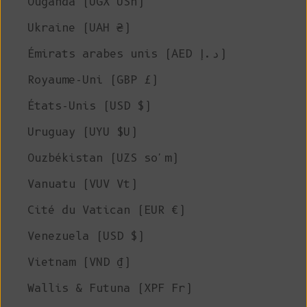
Ouganda (UGX USh)
Ukraine (UAH ₴)
Émirats arabes unis (AED د.إ)
Royaume-Uni (GBP £)
États-Unis (USD $)
Uruguay (UYU $U)
Ouzbékistan (UZS so'm)
Vanuatu (VUV Vt)
Cité du Vatican (EUR €)
Venezuela (USD $)
Vietnam (VND ₫)
Wallis & Futuna (XPF Fr)