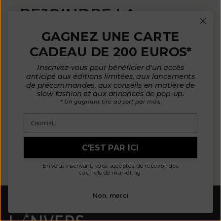
REJOINDRE LA
COMMUNAUTÉ
GAGNEZ UNE CARTE
CADEAU DE 200 EUROS*
Inscrivez-vous pour bénéficier d'un accès
Inscrivez-vous pour recevoir des courriels sur
anticipé aux éditions limitées, aux lancements
les annonces de nouveaux produits, pour en
de précommandes, aux conseils en matière de
savoir plus sur L'Envers et plus encore !
slow fashion et aux annonces de pop-up.
* Un gagnant tiré au sort par mois
Courriel :
Courrier électronique
C'EST PAR ICI
S'ABONNER
En vous inscrivant, vous acceptez de recevoir des
courriels de marketing.
Non, merci