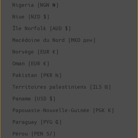
Nigeria (NGN ₦)
Niue (NZD $)
Île Norfolk (AUD $)
Macédoine du Nord (MKD ден)
Norvège (EUR €)
Oman (EUR €)
Pakistan (PKR ₨)
Territoires palestiniens (ILS ₪)
Panama (USD $)
Papouasie-Nouvelle-Guinée (PGK K)
Paraguay (PYG ₲)
Pérou (PEN S/)