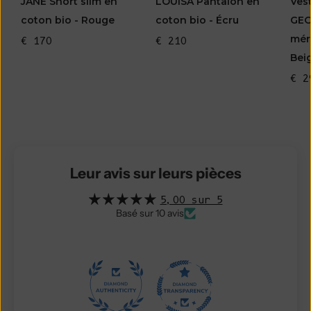
JANE Short slim en
LOUISA Pantalon en
Ves
coton bio - Rouge
coton bio - Écru
GEO
mér
€ 170
€ 210
Bei
€ 2
Leur avis sur leurs pièces
5,00 sur 5
Basé sur 10 avis