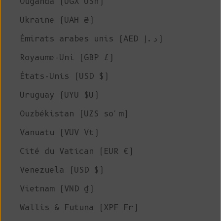
Ouganda (UGX USh)
Ukraine (UAH ₴)
Émirats arabes unis (AED د.إ)
Royaume-Uni (GBP £)
États-Unis (USD $)
Uruguay (UYU $U)
Ouzbékistan (UZS so'm)
Vanuatu (VUV Vt)
Cité du Vatican (EUR €)
Venezuela (USD $)
Vietnam (VND ₫)
Wallis & Futuna (XPF Fr)