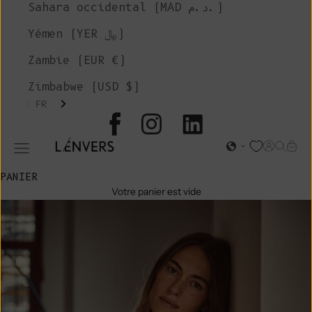
Sahara occidental (MAD د.م.)
Yémen (YER ﷼)
Zambie (EUR €)
Zimbabwe (USD $)
FR
L'ENVERS
Page d'o
Recher
Char
Ouvrir le menu de navigation
PANIER
Votre panier est vide