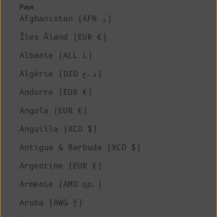
Pays
Afghanistan (AFN ؋)
Îles Åland (EUR €)
Albanie (ALL L)
Algérie (DZD د.ج)
Andorre (EUR €)
Angola (EUR €)
Anguilla (XCD $)
Antigua & Barbuda (XCD $)
Argentine (EUR €)
Arménie (AMD դր.)
Aruba (AWG ƒ)