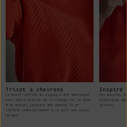
Tricot à chevrons
Inspiré 
Le motif raffiné en zigzag a été développé
Les manches 3/
avec notre atelier de tricotage sur la base
élastiques app
d'un manuel japonais des années 70 et
saisons.
confère indéniablement à ce pull son style
unique.