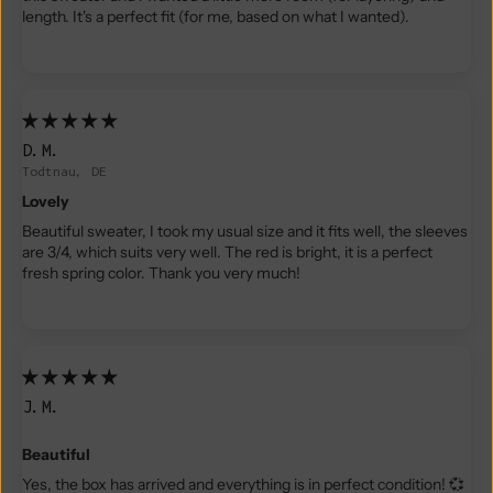
length. It's a perfect fit (for me, based on what I wanted).
D.M.
Todtnau, DE
Lovely
Beautiful sweater, I took my usual size and it fits well, the sleeves
are 3/4, which suits very well. The red is bright, it is a perfect
fresh spring color. Thank you very much!
J.M.
Beautiful
Yes, the box has arrived and everything is in perfect condition! 💞