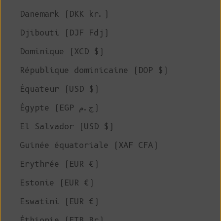
Danemark (DKK kr.)
Djibouti (DJF Fdj)
Dominique (XCD $)
République dominicaine (DOP $)
Équateur (USD $)
Égypte (EGP ج.م)
El Salvador (USD $)
Guinée équatoriale (XAF CFA)
Erythrée (EUR €)
Estonie (EUR €)
Eswatini (EUR €)
Éthiopie (ETB Br)