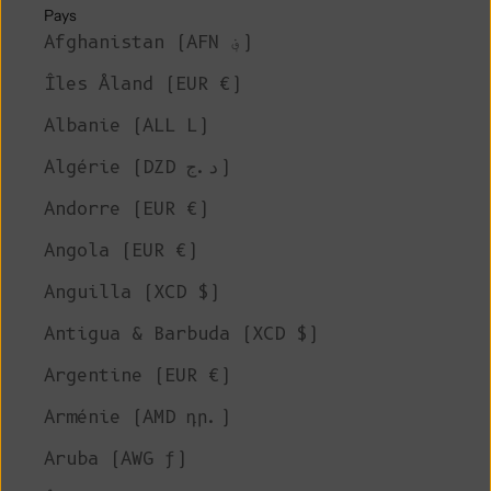
Pays
Afghanistan (AFN ؋)
Îles Åland (EUR €)
Albanie (ALL L)
Algérie (DZD د.ج)
Andorre (EUR €)
Angola (EUR €)
Anguilla (XCD $)
Antigua & Barbuda (XCD $)
Argentine (EUR €)
Arménie (AMD դր.)
Aruba (AWG ƒ)