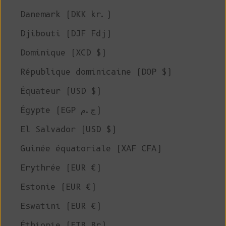
Danemark (DKK kr.)
Djibouti (DJF Fdj)
Dominique (XCD $)
République dominicaine (DOP $)
Équateur (USD $)
Égypte (EGP ج.م)
El Salvador (USD $)
Guinée équatoriale (XAF CFA)
Erythrée (EUR €)
Estonie (EUR €)
Eswatini (EUR €)
Éthiopie (ETB Br)