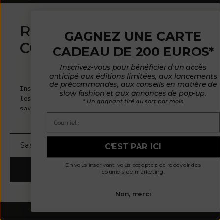
REJOINDRE LA
GAGNEZ UNE CARTE
COMMUNAUTÉ
CADEAU DE 200 EUROS*
Inscrivez-vous pour bénéficier d'un accès
anticipé aux éditions limitées, aux lancements
de précommandes, aux conseils en matière de
Inscrivez-vous pour recevoir des courriels sur
slow fashion et aux annonces de pop-up.
les annonces de nouveaux produits, pour en
* Un gagnant tiré au sort par mois
savoir plus sur L'Envers et plus encore !
Courriel :
Courrier électronique
C'EST PAR ICI
En vous inscrivant, vous acceptez de recevoir des
S'ABONNER
courriels de marketing.
Non, merci