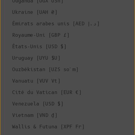
Ouganda (UGX USh)
Ukraine (UAH ₴)
Émirats arabes unis (AED د.إ)
Royaume-Uni (GBP £)
États-Unis (USD $)
Uruguay (UYU $U)
Ouzbékistan (UZS so'm)
Vanuatu (VUV Vt)
Cité du Vatican (EUR €)
Venezuela (USD $)
Vietnam (VND ₫)
Wallis & Futuna (XPF Fr)