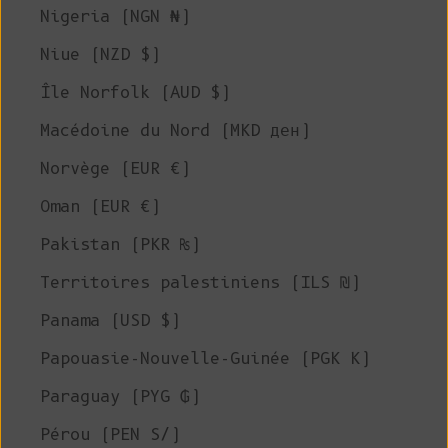
Nigeria (NGN ₦)
Niue (NZD $)
Île Norfolk (AUD $)
Macédoine du Nord (MKD ден)
Norvège (EUR €)
Oman (EUR €)
Pakistan (PKR ₨)
Territoires palestiniens (ILS ₪)
Panama (USD $)
Papouasie-Nouvelle-Guinée (PGK K)
Paraguay (PYG ₲)
Pérou (PEN S/)