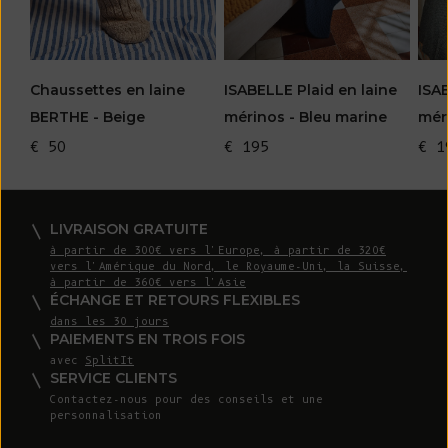
Chaussettes en laine
ISABELLE Plaid en laine
ISA
BERTHE - Beige
mérinos - Bleu marine
mér
€ 50
€ 195
€ 1
LIVRAISON GRATUITE
à partir de 300€ vers l'Europe, à partir de 320€
vers l'Amérique du Nord, le Royaume-Uni, la Suisse,
à partir de 360€ vers l'Asie
ÉCHANGE ET RETOURS FLEXIBLES
dans les 30 jours
PAIEMENTS EN TROIS FOIS
avec
SplitIt
SERVICE CLIENTS
Contactez-nous pour des conseils et une
personnalisation