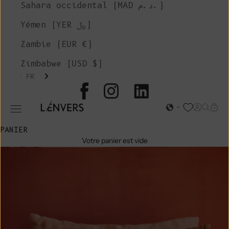
Sahara occidental (MAD د.م.)
Yémen (YER ﷼)
Zambie (EUR €)
Zimbabwe (USD $)
FR
L'ENVERS
Page d'o
Recher
Char
Ouvrir le menu de navigation
PANIER
Votre panier est vide