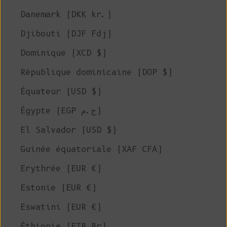
Danemark (DKK kr.)
Djibouti (DJF Fdj)
Dominique (XCD $)
République dominicaine (DOP $)
Équateur (USD $)
Égypte (EGP ج.م)
El Salvador (USD $)
Guinée équatoriale (XAF CFA)
Erythrée (EUR €)
Estonie (EUR €)
Eswatini (EUR €)
Éthiopie (ETB Br)