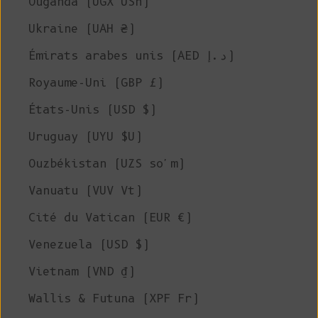
Ouganda (UGX USh)
Ukraine (UAH ₴)
Émirats arabes unis (AED د.إ)
Royaume-Uni (GBP £)
États-Unis (USD $)
Uruguay (UYU $U)
Ouzbékistan (UZS so'm)
Vanuatu (VUV Vt)
Cité du Vatican (EUR €)
Venezuela (USD $)
Vietnam (VND ₫)
Wallis & Futuna (XPF Fr)