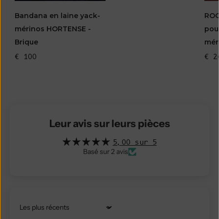
Bandana en laine yack-
ROG
mérinos HORTENSE -
pou
Brique
mér
€ 100
€ 2
Leur avis sur leurs pièces
5,00 sur 5
Basé sur 2 avis
Trier par