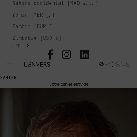
Sahara occidental (MAD د.م.)
Yémen (YER ﷼)
Zambie (EUR €)
Zimbabwe (USD $)
FR
L'ENVERS
Page d'o
Recher
Char
Ouvrir le menu de navigation
PANIER
Votre panier est vide