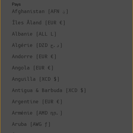
Pays
Afghanistan (AFN ؋)
Îles Åland (EUR €)
Albanie (ALL L)
Algérie (DZD د.ج)
Andorre (EUR €)
Angola (EUR €)
Anguilla (XCD $)
Antigua & Barbuda (XCD $)
Argentine (EUR €)
Arménie (AMD դր.)
Aruba (AWG ƒ)