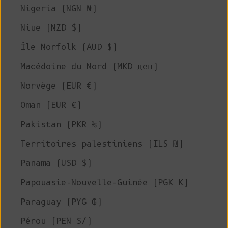
Nigeria (NGN ₦)
Niue (NZD $)
Île Norfolk (AUD $)
Macédoine du Nord (MKD ден)
Norvège (EUR €)
Oman (EUR €)
Pakistan (PKR ₨)
Territoires palestiniens (ILS ₪)
Panama (USD $)
Papouasie-Nouvelle-Guinée (PGK K)
Paraguay (PYG ₲)
Pérou (PEN S/)