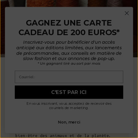
GAGNEZ UNE CARTE
CADEAU DE 200 EUROS*
Inscrivez-vous pour bénéficier d'un accès
anticipé aux éditions limitées, aux lancements
de précommandes, aux conseils en matière de
NOS MATIÈRES
slow fashion et aux annonces de pop-up.
* Un gagnant tiré au sort par mois
En accord avec notre éthique et nos
Courriel :
valeurs, nous choisissons des fibres
respectueuses de l'environnement et de
l'homme : la laine sans cruauté et le coton
C'EST PAR ICI
biologique. Nos matières de haute qualité
proviennent d'usines situées en France, en
En vous inscrivant, vous acceptez de recevoir des
Italie, en Espagne et au Portugal, ce qui
courriels de marketing.
nous permet de contrôler les conditions de
fabrication. Cela garantit des matériaux
Non, merci
non toxiques, sans danger pour votre santé
et l'environnement, tout en assurant le
bien-être des animaux et de la planète.