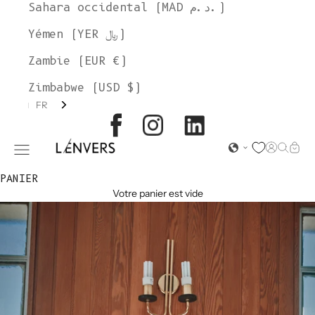
Sahara occidental (MAD د.م.)
Yémen (YER ﷼)
Zambie (EUR €)
Zimbabwe (USD $)
FR
L'ENVERS
Page d'o
Recher
Char
Ouvrir le menu de navigation
PANIER
Votre panier est vide