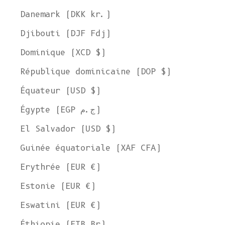
Danemark (DKK kr.)
Djibouti (DJF Fdj)
Dominique (XCD $)
République dominicaine (DOP $)
Équateur (USD $)
Égypte (EGP ج.م)
El Salvador (USD $)
Guinée équatoriale (XAF CFA)
Erythrée (EUR €)
Estonie (EUR €)
Eswatini (EUR €)
Éthiopie (ETB Br)