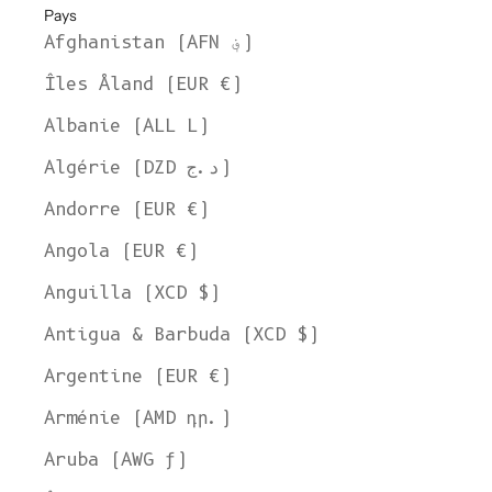
Pays
Afghanistan (AFN ؋)
Îles Åland (EUR €)
Albanie (ALL L)
Algérie (DZD د.ج)
Andorre (EUR €)
Angola (EUR €)
Anguilla (XCD $)
Antigua & Barbuda (XCD $)
Argentine (EUR €)
Arménie (AMD դր.)
Aruba (AWG ƒ)