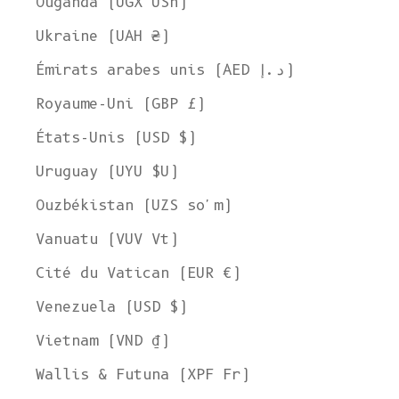
Ouganda (UGX USh)
Ukraine (UAH ₴)
Émirats arabes unis (AED د.إ)
Royaume-Uni (GBP £)
États-Unis (USD $)
Uruguay (UYU $U)
Ouzbékistan (UZS so'm)
Vanuatu (VUV Vt)
Cité du Vatican (EUR €)
Venezuela (USD $)
Vietnam (VND ₫)
Wallis & Futuna (XPF Fr)