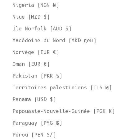
Nigeria (NGN ₦)
Niue (NZD $)
Île Norfolk (AUD $)
Macédoine du Nord (MKD ден)
Norvège (EUR €)
Oman (EUR €)
Pakistan (PKR ₨)
Territoires palestiniens (ILS ₪)
Panama (USD $)
Papouasie-Nouvelle-Guinée (PGK K)
Paraguay (PYG ₲)
Pérou (PEN S/)