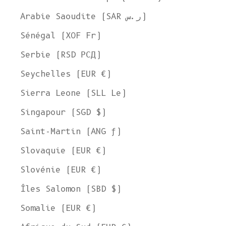
Expédier à
Arabie Saoudite (SAR ر.س)
États-Unis
Sénégal (XOF Fr)
Langue
Serbie (RSD РСД)
Anglais
Seychelles (EUR €)
Devise
Sierra Leone (SLL Le)
Dollar américain
VOIR LA COLLECTION
Singapour (SGD $)
Saint-Martin (ANG ƒ)
Slovaquie (EUR €)
Slovénie (EUR €)
Îles Salomon (SBD $)
Somalie (EUR €)