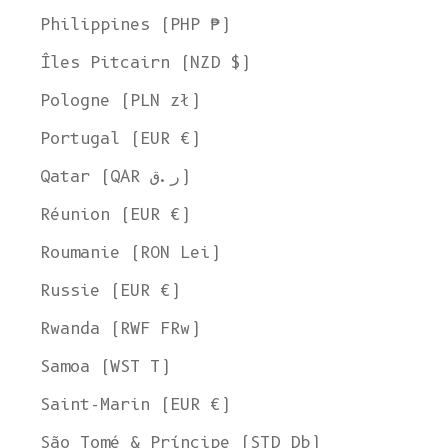
Philippines (PHP ₱)
Îles Pitcairn (NZD $)
Pologne (PLN zł)
Portugal (EUR €)
Qatar (QAR ر.ق)
Réunion (EUR €)
Roumanie (RON Lei)
Russie (EUR €)
Rwanda (RWF FRw)
Samoa (WST T)
Bienvenue chez L'ENVERS
Saint-Marin (EUR €)
Il semble que vous soyez dans
l'Ohio
,
aux États-Unis
. Choisissez
l'option qui vous convient le mieux :
São Tomé & Príncipe (STD Db)