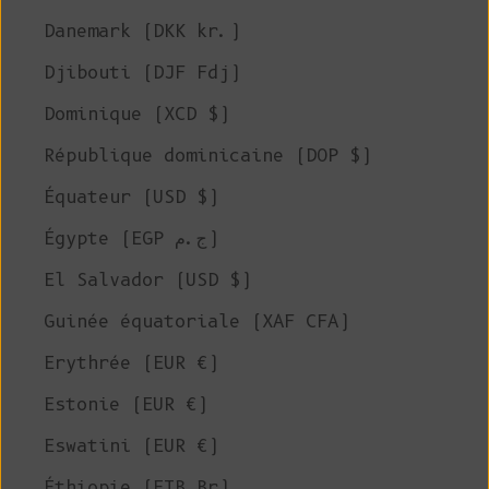
Danemark (DKK kr.)
Djibouti (DJF Fdj)
Dominique (XCD $)
République dominicaine (DOP $)
Équateur (USD $)
Égypte (EGP ج.م)
El Salvador (USD $)
Guinée équatoriale (XAF CFA)
Erythrée (EUR €)
Estonie (EUR €)
Eswatini (EUR €)
Éthiopie (ETB Br)