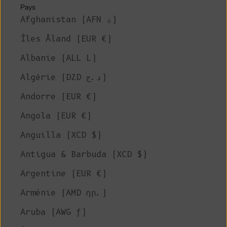
Pays
Afghanistan (AFN ؋)
Îles Åland (EUR €)
Albanie (ALL L)
Algérie (DZD د.ج)
Andorre (EUR €)
Angola (EUR €)
Anguilla (XCD $)
Antigua & Barbuda (XCD $)
Argentine (EUR €)
Arménie (AMD դր.)
Aruba (AWG ƒ)