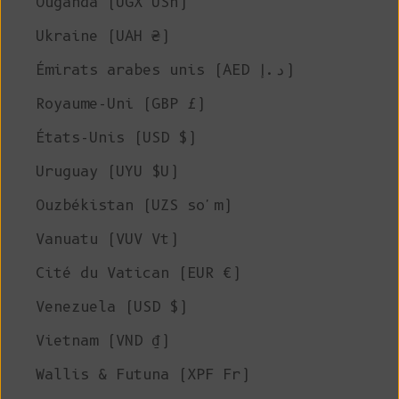
Ouganda (UGX USh)
Ukraine (UAH ₴)
Émirats arabes unis (AED د.إ)
Royaume-Uni (GBP £)
États-Unis (USD $)
Uruguay (UYU $U)
Ouzbékistan (UZS so'm)
Vanuatu (VUV Vt)
Cité du Vatican (EUR €)
Venezuela (USD $)
Vietnam (VND ₫)
Wallis & Futuna (XPF Fr)