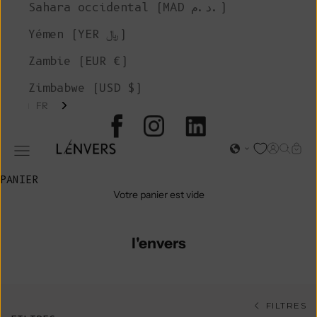
Sahara occidental (MAD د.م.)
Yémen (YER ﷼)
Zambie (EUR €)
Zimbabwe (USD $)
FR
L'ENVERS
Page d'o
Recher
Char
Ouvrir le menu de navigation
PANIER
Votre panier est vide
l'envers
FILTRES