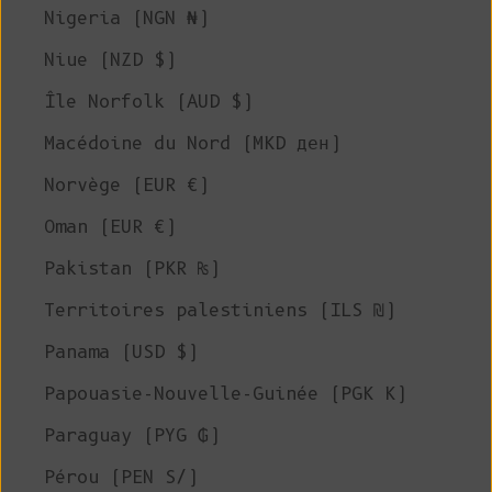
Nigeria (NGN ₦)
Niue (NZD $)
Île Norfolk (AUD $)
Macédoine du Nord (MKD ден)
Norvège (EUR €)
Oman (EUR €)
Pakistan (PKR ₨)
Territoires palestiniens (ILS ₪)
Panama (USD $)
Papouasie-Nouvelle-Guinée (PGK K)
Paraguay (PYG ₲)
Pérou (PEN S/)