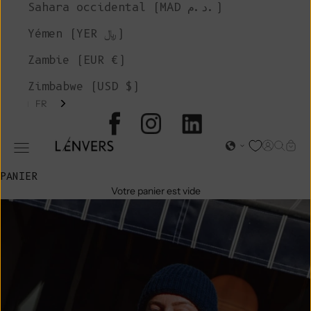
Sahara occidental (MAD د.م.)
Yémen (YER ﷼)
Zambie (EUR €)
Zimbabwe (USD $)
FR
L'ENVERS
Page d'o
Recher
Char
Ouvrir le menu de navigation
PANIER
Votre panier est vide