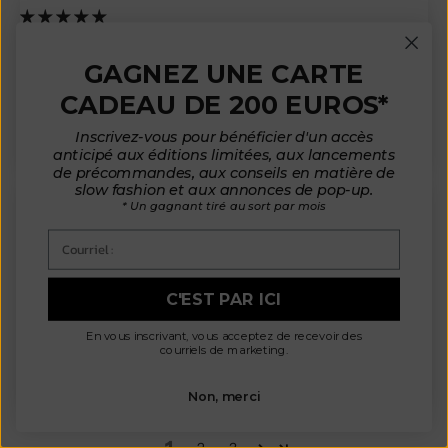
s.L.P.
Aix-en-Provence, FR
GAGNEZ UNE CARTE
Extra!
CADEAU DE 200 EUROS*
Extra doux, extra chaud, extra beau. Je l’adore!
Inscrivez-vous pour bénéficier d'un accès
anticipé aux éditions limitées, aux lancements
de précommandes, aux conseils en matière de
slow fashion et aux annonces de pop-up.
* Un gagnant tiré au sort par mois
Courriel :
C.d.K.
Paris, FR
Viva la Luce
C'EST PAR ICI
J'ai la toute 1è veste Luce. Je l'aime énormément.;sa couleur
d'abord, sa matière ensuite.elle est chaude douce et légère. Je
En vous inscrivant, vous acceptez de recevoir des
vais surment en commander une 2è !
courriels de marketing.
Non, merci