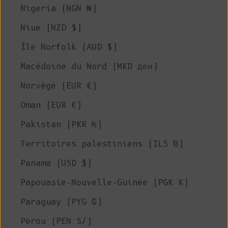
Nigeria (NGN ₦)
Niue (NZD $)
Île Norfolk (AUD $)
Macédoine du Nord (MKD ден)
Norvège (EUR €)
Oman (EUR €)
Pakistan (PKR ₨)
Territoires palestiniens (ILS ₪)
Panama (USD $)
Papouasie-Nouvelle-Guinée (PGK K)
Paraguay (PYG ₲)
Pérou (PEN S/)