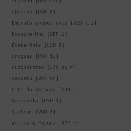
Ouganda (UGX USh)
Ukraine (UAH ₴)
Émirats arabes unis (AED د.إ)
Royaume-Uni (GBP £)
États-Unis (USD $)
Uruguay (UYU $U)
Ouzbékistan (UZS so'm)
Vanuatu (VUV Vt)
Cité du Vatican (EUR €)
Venezuela (USD $)
Vietnam (VND ₫)
Wallis & Futuna (XPF Fr)