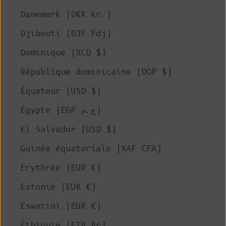
Danemark (DKK kr.)
Djibouti (DJF Fdj)
Dominique (XCD $)
République dominicaine (DOP $)
Équateur (USD $)
Égypte (EGP ج.م)
El Salvador (USD $)
Guinée équatoriale (XAF CFA)
Erythrée (EUR €)
Estonie (EUR €)
Eswatini (EUR €)
Éthiopie (ETB Br)