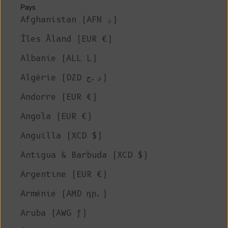
Pays
Afghanistan (AFN ؋)
Îles Åland (EUR €)
Albanie (ALL L)
Algérie (DZD د.ج)
Andorre (EUR €)
Angola (EUR €)
Anguilla (XCD $)
Antigua & Barbuda (XCD $)
Argentine (EUR €)
Arménie (AMD դր.)
Aruba (AWG ƒ)