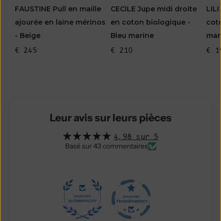
LILI
CECILE Jupe midi droite
FAUSTINE Pull en maille
cot
en coton biologique -
ajourée en laine mérinos
mar
Bleu marine
- Beige
€ 1
€ 210
€ 245
Leur avis sur leurs pièces
4,98 sur 5
Basé sur 43 commentaires