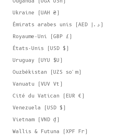
Ouganda (UGX USh)
Ukraine (UAH ₴)
Émirats arabes unis (AED د.إ)
Royaume-Uni (GBP £)
États-Unis (USD $)
Uruguay (UYU $U)
Ouzbékistan (UZS so'm)
Vanuatu (VUV Vt)
Cité du Vatican (EUR €)
Venezuela (USD $)
Vietnam (VND ₫)
Wallis & Futuna (XPF Fr)