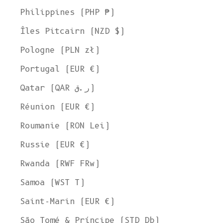
Philippines (PHP ₱)
Îles Pitcairn (NZD $)
Pologne (PLN zł)
Portugal (EUR €)
Qatar (QAR ر.ق)
Réunion (EUR €)
Roumanie (RON Lei)
Russie (EUR €)
Rwanda (RWF FRw)
Samoa (WST T)
Saint-Marin (EUR €)
São Tomé & Príncipe (STD Db)