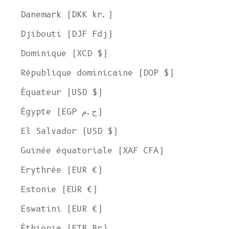
Danemark (DKK kr.)
Djibouti (DJF Fdj)
Dominique (XCD $)
République dominicaine (DOP $)
Équateur (USD $)
Égypte (EGP ج.م)
El Salvador (USD $)
Guinée équatoriale (XAF CFA)
Erythrée (EUR €)
Estonie (EUR €)
Eswatini (EUR €)
Éthiopie (ETB Br)