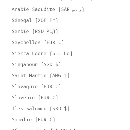
Arabie Saoudite (SAR ر.س)
Sénégal (XOF Fr)
Serbie (RSD РСД)
Seychelles (EUR €)
Sierra Leone (SLL Le)
Singapour (SGD $)
Saint-Martin (ANG ƒ)
Slovaquie (EUR €)
Slovénie (EUR €)
Îles Salomon (SBD $)
Somalie (EUR €)