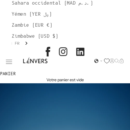
Sahara occidental (MAD د.م.)
Yémen (YER ﷼)
Zambie (EUR €)
Zimbabwe (USD $)
FR
L'ENVERS
Page d'o
Recher
Char
Ouvrir le menu de navigation
PANIER
Votre panier est vide