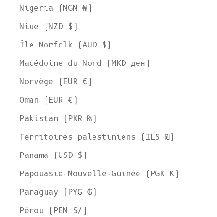
Nigeria (NGN ₦)
Niue (NZD $)
Île Norfolk (AUD $)
Macédoine du Nord (MKD ден)
Norvège (EUR €)
Oman (EUR €)
Pakistan (PKR ₨)
Territoires palestiniens (ILS ₪)
Panama (USD $)
Papouasie-Nouvelle-Guinée (PGK K)
Paraguay (PYG ₲)
Pérou (PEN S/)