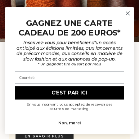
GAGNEZ UNE CARTE
CADEAU DE 200 EUROS*
NOS MATIÈRES
Inscrivez-vous pour bénéficier d'un accès
anticipé aux éditions limitées, aux lancements
En accord avec notre éthique et nos
de précommandes, aux conseils en matière de
slow fashion et aux annonces de pop-up.
valeurs, nous choisissons des fibres
* Un gagnant tiré au sort par mois
respectueuses de l'environnement et de
l'homme : la laine sans cruauté et le coton
Courriel :
biologique. Nos matières de haute qualité
proviennent d'usines situées en France, en
Italie, en Espagne et au Portugal, ce qui
C'EST PAR ICI
nous permet de contrôler les conditions de
fabrication. Cela garantit des matériaux
En vous inscrivant, vous acceptez de recevoir des
non toxiques, sans danger pour votre santé
courriels de marketing.
et l'environnement, tout en assurant le
bien-être des animaux et de la planète.
Non, merci
EN SAVOIR PLUS