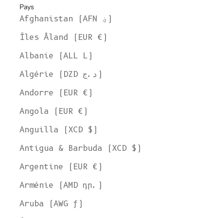
Pays
Afghanistan (AFN ؋)
Îles Åland (EUR €)
Albanie (ALL L)
Algérie (DZD د.ج)
Andorre (EUR €)
Angola (EUR €)
Anguilla (XCD $)
Antigua & Barbuda (XCD $)
Argentine (EUR €)
Arménie (AMD դր.)
Aruba (AWG ƒ)