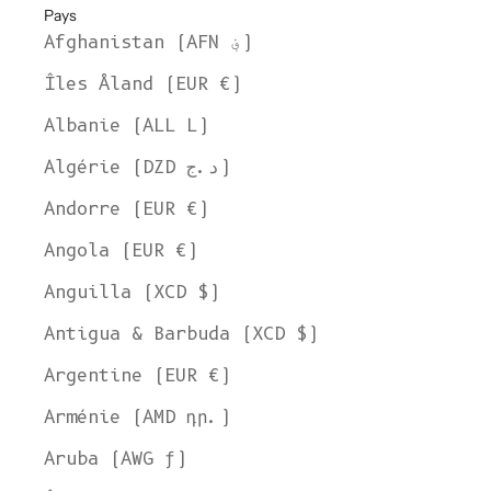
Pays
Afghanistan (AFN ؋)
Îles Åland (EUR €)
Albanie (ALL L)
Algérie (DZD د.ج)
Andorre (EUR €)
Angola (EUR €)
Anguilla (XCD $)
Antigua & Barbuda (XCD $)
Argentine (EUR €)
Arménie (AMD դր.)
Aruba (AWG ƒ)