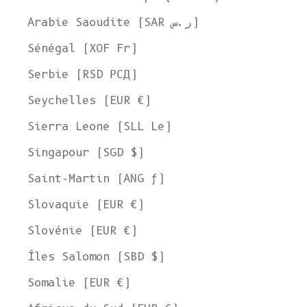
Arabie Saoudite (SAR ر.س)
Sénégal (XOF Fr)
Serbie (RSD РСД)
Seychelles (EUR €)
Sierra Leone (SLL Le)
Singapour (SGD $)
Saint-Martin (ANG ƒ)
Slovaquie (EUR €)
Slovénie (EUR €)
Îles Salomon (SBD $)
Somalie (EUR €)