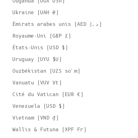
Ouganda (UGX USh)
Ukraine (UAH ₴)
Émirats arabes unis (AED د.إ)
Royaume-Uni (GBP £)
États-Unis (USD $)
Uruguay (UYU $U)
Ouzbékistan (UZS so'm)
Vanuatu (VUV Vt)
Cité du Vatican (EUR €)
Venezuela (USD $)
Vietnam (VND ₫)
Wallis & Futuna (XPF Fr)