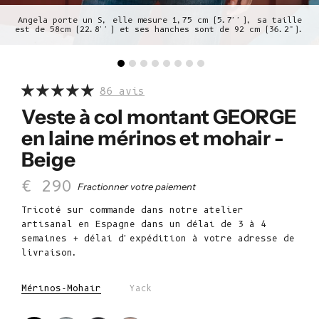
Angela porte un S, elle mesure 1,75 cm (5.7''), sa taille
est de 58cm (22.8'') et ses hanches sont de 92 cm (36.2").
86 avis
Veste à col montant GEORGE
en laine mérinos et mohair -
Beige
Prix de vente
€ 290
Fractionner votre paiement
Tricoté sur commande dans notre atelier
artisanal en Espagne dans un délai de 3 à 4
semaines + délai d'expédition à votre adresse de
livraison.
Mérinos-Mohair
Yack