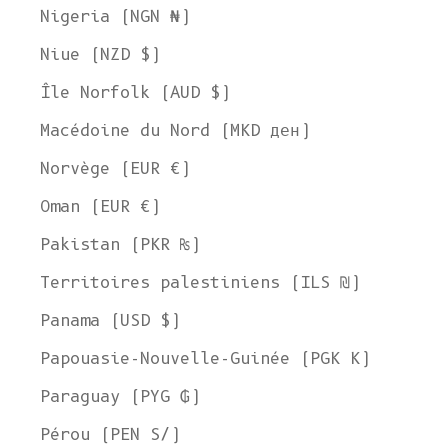
Nigeria (NGN ₦)
Niue (NZD $)
Île Norfolk (AUD $)
Macédoine du Nord (MKD ден)
Norvège (EUR €)
Oman (EUR €)
Pakistan (PKR ₨)
Territoires palestiniens (ILS ₪)
Panama (USD $)
Papouasie-Nouvelle-Guinée (PGK K)
Paraguay (PYG ₲)
Pérou (PEN S/)