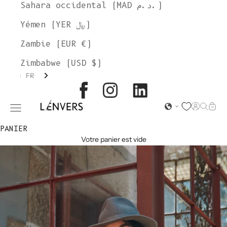
Sahara occidental (MAD د.م.)
Yémen (YER ﷼)
Zambie (EUR €)
Zimbabwe (USD $)
FR
L'ENVERS
Page d'o
Recher
Char
Ouvrir le menu de navigation
PANIER
Votre panier est vide