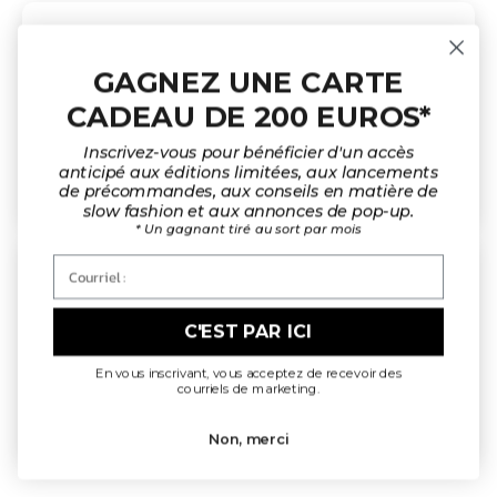
O.N.
GAGNEZ UNE CARTE
Goussainville, FR
CADEAU DE 200 EUROS*
Super heureuse
Super heureuse
Inscrivez-vous pour bénéficier d'un accès
Je ne le quitte plus…au risque d’avoir trop chaud :)
anticipé aux éditions limitées, aux lancements
de précommandes, aux conseils en matière de
slow fashion et aux annonces de pop-up.
* Un gagnant tiré au sort par mois
Courriel :
L.L.F.
C'EST PAR ICI
Magnifique gilet
En vous inscrivant, vous acceptez de recevoir des
Superbe gilet bien chaud, très qualitatif, qui ne pique pas.
courriels de marketing.
L’échange de taille s’est fait sans problème. Merci !
Non, merci