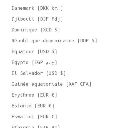
Danemark (DKK kr.)
Djibouti (DJF Fdj)
Dominique (XCD $)
République dominicaine (DOP $)
Équateur (USD $)
Égypte (EGP ج.م)
El Salvador (USD $)
Guinée équatoriale (XAF CFA)
Erythrée (EUR €)
Estonie (EUR €)
Eswatini (EUR €)
Éthiopie (ETB Br)