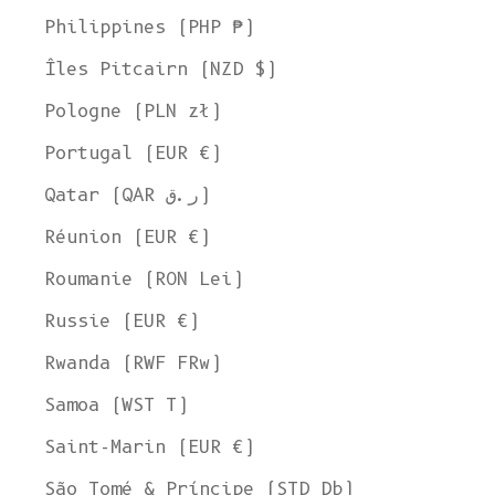
Philippines (PHP ₱)
Îles Pitcairn (NZD $)
Pologne (PLN zł)
Portugal (EUR €)
Qatar (QAR ر.ق)
Réunion (EUR €)
Roumanie (RON Lei)
Russie (EUR €)
Rwanda (RWF FRw)
Samoa (WST T)
Saint-Marin (EUR €)
São Tomé & Príncipe (STD Db)