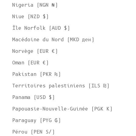
Nigeria (NGN ₦)
Niue (NZD $)
Île Norfolk (AUD $)
Macédoine du Nord (MKD ден)
Norvège (EUR €)
Oman (EUR €)
Pakistan (PKR ₨)
Territoires palestiniens (ILS ₪)
Panama (USD $)
Papouasie-Nouvelle-Guinée (PGK K)
Paraguay (PYG ₲)
Pérou (PEN S/)