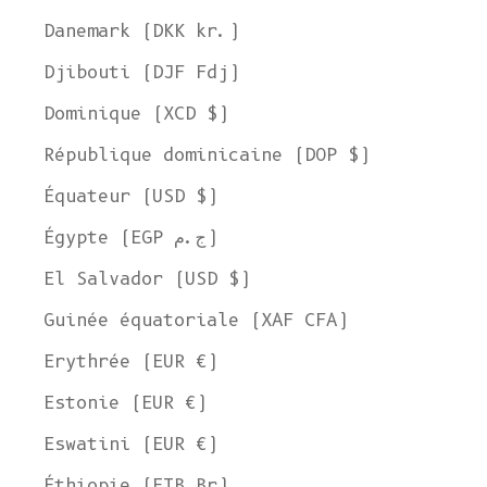
Danemark (DKK kr.)
Djibouti (DJF Fdj)
Dominique (XCD $)
République dominicaine (DOP $)
Équateur (USD $)
Égypte (EGP ج.م)
El Salvador (USD $)
Guinée équatoriale (XAF CFA)
Erythrée (EUR €)
Estonie (EUR €)
Eswatini (EUR €)
Éthiopie (ETB Br)