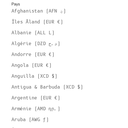
Pays
Afghanistan (AFN ؋)
Îles Åland (EUR €)
Albanie (ALL L)
Algérie (DZD د.ج)
Andorre (EUR €)
Angola (EUR €)
Anguilla (XCD $)
Antigua & Barbuda (XCD $)
Argentine (EUR €)
Arménie (AMD դր.)
Aruba (AWG ƒ)