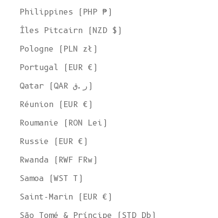
Philippines (PHP ₱)
Îles Pitcairn (NZD $)
Pologne (PLN zł)
Portugal (EUR €)
Qatar (QAR ر.ق)
Réunion (EUR €)
Roumanie (RON Lei)
Russie (EUR €)
Rwanda (RWF FRw)
Samoa (WST T)
Saint-Marin (EUR €)
São Tomé & Príncipe (STD Db)