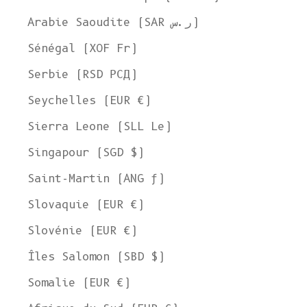
Arabie Saoudite (SAR ر.س)
Sénégal (XOF Fr)
Serbie (RSD РСД)
Seychelles (EUR €)
Sierra Leone (SLL Le)
Singapour (SGD $)
Saint-Martin (ANG ƒ)
Slovaquie (EUR €)
Slovénie (EUR €)
Îles Salomon (SBD $)
Somalie (EUR €)