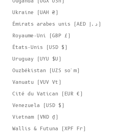
Ouganda (UGX USh)
Ukraine (UAH ₴)
Émirats arabes unis (AED د.إ)
Royaume-Uni (GBP £)
États-Unis (USD $)
Uruguay (UYU $U)
Ouzbékistan (UZS so'm)
Vanuatu (VUV Vt)
Cité du Vatican (EUR €)
Venezuela (USD $)
Vietnam (VND ₫)
Wallis & Futuna (XPF Fr)