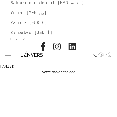
Sahara occidental (MAD د.م.)
Yémen (YER ﷼)
Zambie (EUR €)
Zimbabwe (USD $)
FR
L'ENVERS
Page d'o
Recher
Char
Ouvrir le menu de navigation
PANIER
Votre panier est vide
VÊTEMENTS ET
ACCESSOIRES
EN BLEU MARINE