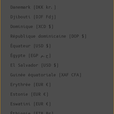
Danemark (DKK kr.)
Djibouti (DJF Fdj)
Dominique (XCD $)
République dominicaine (DOP $)
Équateur (USD $)
Égypte (EGP ج.م)
El Salvador (USD $)
Guinée équatoriale (XAF CFA)
Erythrée (EUR €)
Estonie (EUR €)
Eswatini (EUR €)
Éthiopie (ETB Br)