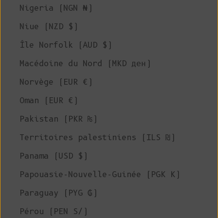
Nigeria (NGN ₦)
Niue (NZD $)
Île Norfolk (AUD $)
Macédoine du Nord (MKD ден)
Norvège (EUR €)
Oman (EUR €)
Pakistan (PKR ₨)
Territoires palestiniens (ILS ₪)
Panama (USD $)
Papouasie-Nouvelle-Guinée (PGK K)
Paraguay (PYG ₲)
Pérou (PEN S/)