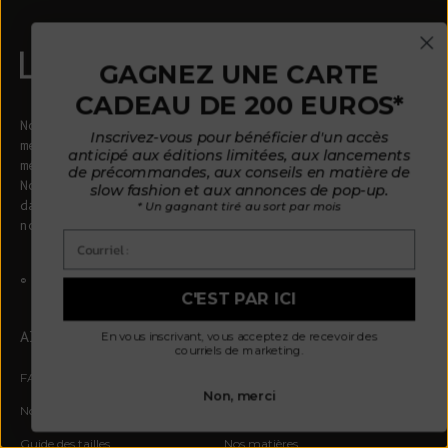
GAGNEZ UNE CARTE
CADEAU DE 200 EUROS*
Notre mission consiste à concevoir moins pièces
Inscrivez-vous pour bénéficier d'un accès
meilleure qualité. Nous pensons que notre planète
anticipé aux éditions limitées, aux lancements
mérite mieux.
de précommandes, aux conseils en matière de
Nos pièces tricotées pièces fabriquées sur commande
slow fashion et aux annonces de pop-up.
dans des ateliers familiaux situés en Espagne, où
* Un gagnant tiré au sort par mois
nous vivons.
Courriel :
© 2026 - L'ENVERS
Propulsé par Shopify
C'EST PAR ICI
AIDE
À PROPOS DE L'ENVERS
En vous inscrivant, vous acceptez de recevoir des
courriels de marketing.
FAQ
À propos de nous
Non, merci
Nous contacter
Notre philosophie
Guide des tailles
Nos matières