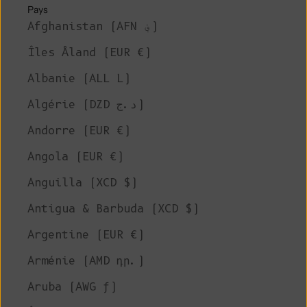
Pays
Afghanistan (AFN ؋)
Îles Åland (EUR €)
Albanie (ALL L)
Algérie (DZD د.ج)
Andorre (EUR €)
Angola (EUR €)
Anguilla (XCD $)
Antigua & Barbuda (XCD $)
Argentine (EUR €)
Arménie (AMD դր.)
Aruba (AWG ƒ)