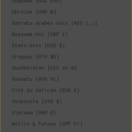
Ouganda (UGX USh)
Ukraine (UAH ₴)
Émirats arabes unis (AED د.إ)
Royaume-Uni (GBP £)
États-Unis (USD $)
Uruguay (UYU $U)
Ouzbékistan (UZS so'm)
Vanuatu (VUV Vt)
Cité du Vatican (EUR €)
Venezuela (USD $)
Vietnam (VND ₫)
Wallis & Futuna (XPF Fr)