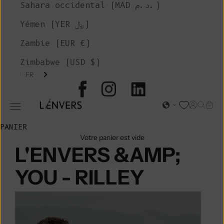
Sahara occidental (MAD د.م.)
Yémen (YER ﷼)
Zambie (EUR €)
Zimbabwe (USD $)
FR
L'ENVERS
Page d'o
Recher
Char
Ouvrir le menu de navigation
PANIER
Votre panier est vide
L'ENVERS &AMP;
YOU - RILLEY