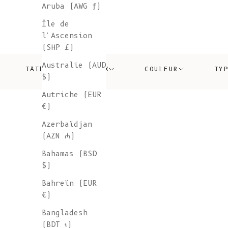
Aruba (AWG ƒ)
Île de
l'Ascension
(SHP £)
Australie (AUD
TAILLE
PRIX
COULEUR
TY
$)
Autriche (EUR
€)
Azerbaïdjan
(AZN ₼)
Bahamas (BSD
$)
Bahreïn (EUR
€)
Bangladesh
(BDT ৳)