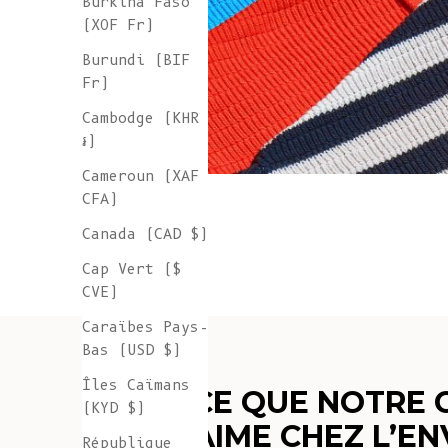
Burkina Faso
(XOF Fr)
Burundi (BIF
Fr)
Cambodge (KHR
៛)
Cameroun (XAF
CFA)
Canada (CAD $)
Cap Vert ($
CVE)
Caraïbes Pays-
Bas (USD $)
Îles Caïmans
CE QUE NOTRE
(KYD $)
AIME CHEZ L’E
République