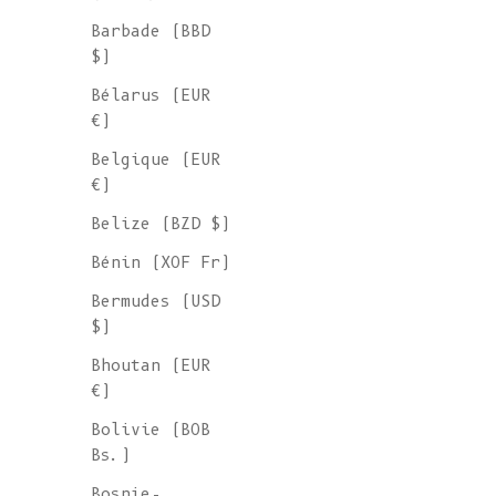
Barbade (BBD
$)
Bélarus (EUR
€)
Belgique (EUR
€)
Belize (BZD $)
Bénin (XOF Fr)
Bermudes (USD
$)
Bhoutan (EUR
€)
Peigne à laine en bois
Prix de vente
€ 15
Bolivie (BOB
Bs.)
Bosnie-