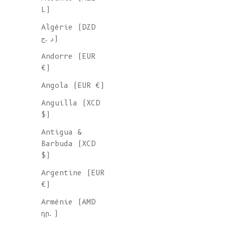
L)
Algérie (DZD
CHAPEAUX E
د.ج)
BONNETS
Andorre (EUR
€)
Angola (EUR €)
Découvrez notre gamme de bonn
laine durables, tricotés à la
Anguilla (XCD
$)
commande dans des ateliers
artisanaux espagnols et conçu
Antigua &
un esprit éthique, avec un de
Barbuda (XCD
intemporel. Disponibles dans 
$)
grande variété de styles, ils
Argentine (EUR
fabriqués à partir de la lain
€)
mérinos mohair issus d'élevag
respectueux du bien-être anim
Arménie (AMD
դր.)