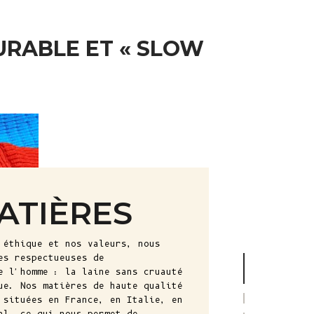
Île Christmas
(AUD $)
RABLE ET « SLOW
Îles Cocos
(Keeling) (AUD
$)
Colombie (EUR
€)
Comores (KMF
Fr)
Congo -
Brazzaville
ATIÈRES
(XAF CFA)
Congo -
 éthique et nos valeurs, nous
Kinshasa (CDF
es respectueuses de
Fr)
e l'homme : la laine sans cruauté
ue. Nos matières de haute qualité
Îles Cook (NZD
 situées en France, en Italie, en
$)
al, ce qui nous permet de