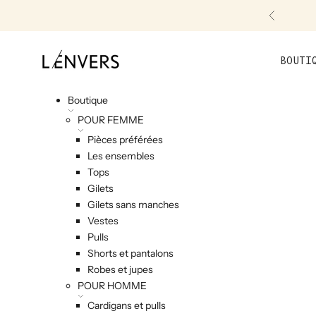
Skip to content
Précéde
L'ENVERS
BOUTI
Boutique
POUR FEMME
Pièces préférées
Les ensembles
Tops
Gilets
Gilets sans manches
Vestes
Pulls
Shorts et pantalons
Robes et jupes
POUR HOMME
Cardigans et pulls