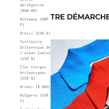
Herzégovine
(BAM КМ)
NOTRE DÉMARCHE
Botswana (BWP
P)
Brésil (EUR €)
Territoire
britannique de
l'océan Indien
(USD $)
Îles Vierges
britanniques
(USD $)
Brunei ($ BND)
Bulgarie (EUR
€)