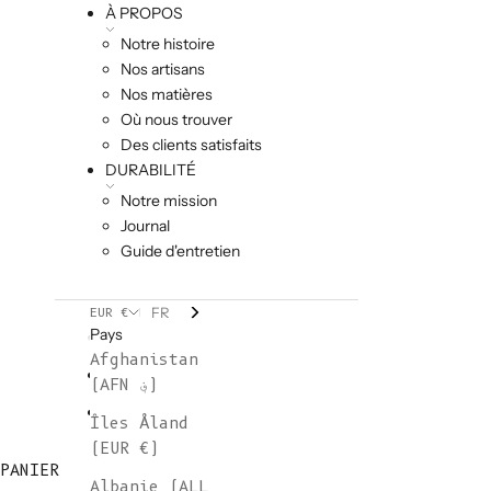
À PROPOS
Notre histoire
Nos artisans
Nos matières
Où nous trouver
Des clients satisfaits
DURABILITÉ
Notre mission
Journal
Guide d'entretien
FR
EUR €
Pays
Afghanistan
(AFN ؋)
Îles Åland
(EUR €)
PANIER
Albanie (ALL