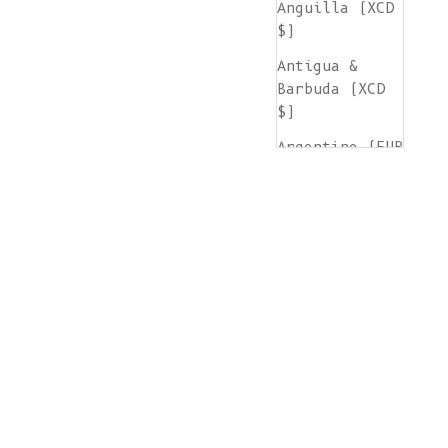
Anguilla (XCD
$)
Antigua &
Barbuda (XCD
$)
Argentine (EUR
€)
Arménie (AMD
դր.)
Aruba (AWG ƒ)
Île de
l'Ascension
(SHP £)
Australie (AUD
$)
Autriche (EUR