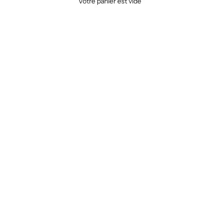
Votre panier est vide
T
ets en
s dans
sign
une
 sont
e de
es
al.