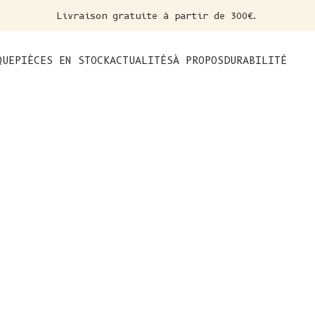
Livraison gratuite à partir de 300€.
nt
QUE
PIÈCES EN STOCK
ACTUALITÉS
À PROPOS
DURABILITÉ