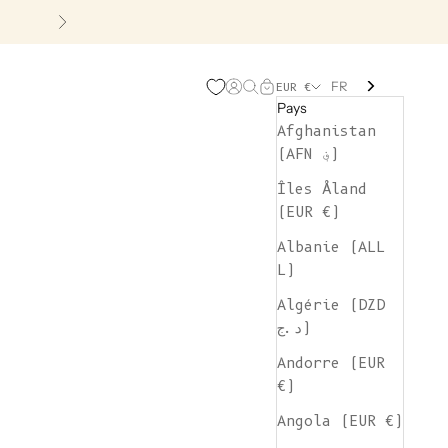
Suivant
FR
Page d'ouverture de comp
Recherche ouverte
Chariot ouvert
EUR €
Pays
Afghanistan
(AFN ؋)
Îles Åland
(EUR €)
Albanie (ALL
L)
Algérie (DZD
د.ج)
Andorre (EUR
€)
Angola (EUR €)