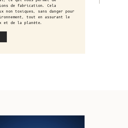
ions de fabrication. Cela
Costa Rica
ux non toxiques, sans danger pour
(CRC ₡)
ironnement, tout en assurant le
x et de la planète.
Côte d'Ivoire
(XOF Fr)
Croatie (EUR
€)
Curaçao (ANG
ƒ)
Chypre (EUR €)
Tchèque (CZK
Kč)
Danemark (DKK
kr.)
CATION
Djibouti (DJF
Fdj)