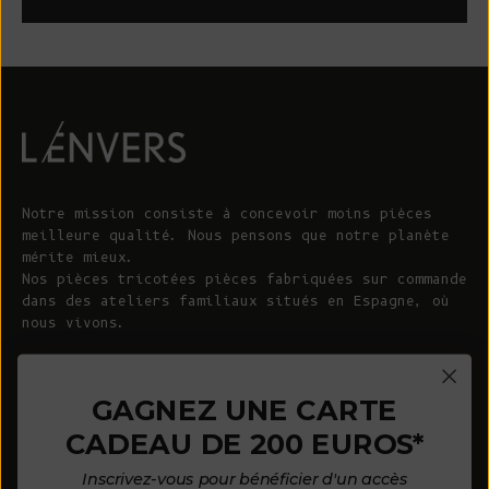
Notre mission consiste à concevoir moins pièces
meilleure qualité. Nous pensons que notre planète
mérite mieux.
Nos pièces tricotées pièces fabriquées sur commande
dans des ateliers familiaux situés en Espagne, où
nous vivons.
© 2026 - L'ENVERS
Propulsé par Shopify
GAGNEZ UNE CARTE
CADEAU DE 200 EUROS*
AIDE
À PROPOS DE L'ENVERS
Inscrivez-vous pour bénéficier d'un accès
FAQ
À propos de nous