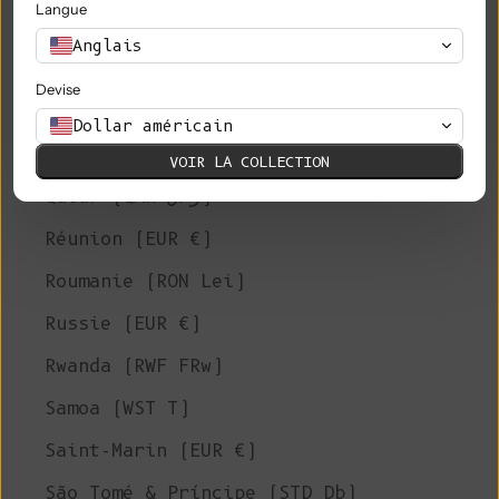
Langue
Philippines (PHP ₱)
Anglais
Îles Pitcairn (NZD $)
Devise
Pologne (PLN zł)
Dollar américain
Portugal (EUR €)
VOIR LA COLLECTION
Qatar (QAR ر.ق)
Réunion (EUR €)
Roumanie (RON Lei)
Russie (EUR €)
Rwanda (RWF FRw)
Samoa (WST T)
Saint-Marin (EUR €)
São Tomé & Príncipe (STD Db)