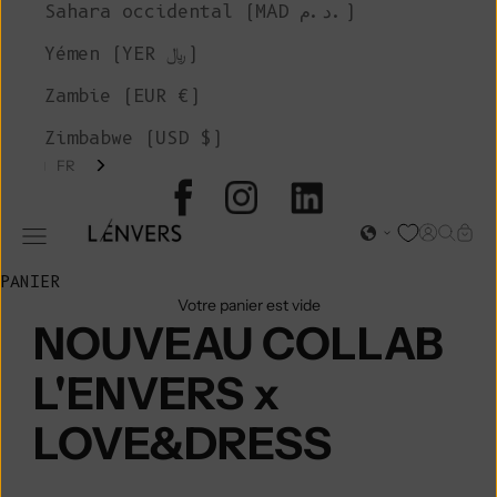
Sahara occidental (MAD د.م.)
Yémen (YER ﷼)
Zambie (EUR €)
Zimbabwe (USD $)
FR
L'ENVERS
Page d'o
Recher
Char
Ouvrir le menu de navigation
PANIER
Votre panier est vide
NOUVEAU COLLAB
L'ENVERS x
LOVE&DRESS