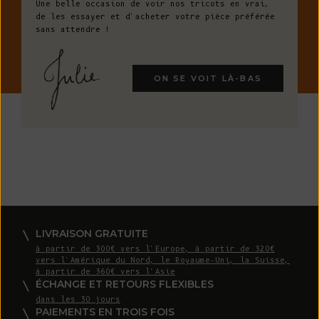
Une belle occasion de voir nos tricots en vrai,
de les essayer et d'acheter votre pièce préférée
sans attendre !
ON SE VOIT LÀ-BAS
LIVRAISON GRATUITE
à partir de 300€ vers l'Europe, à partir de 320€
vers l'Amérique du Nord, le Royaume-Uni, la Suisse,
à partir de 360€ vers l'Asie
ÉCHANGE ET RETOURS FLEXIBLES
dans les 30 jours
PAIEMENTS EN TROIS FOIS