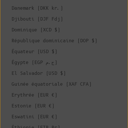
Danemark (DKK kr.)
Djibouti (DJF Fdj)
Dominique (XCD $)
République dominicaine (DOP $)
Équateur (USD $)
Égypte (EGP ج.م)
El Salvador (USD $)
Guinée équatoriale (XAF CFA)
Erythrée (EUR €)
Estonie (EUR €)
Eswatini (EUR €)
Éthiopie (ETB Br)