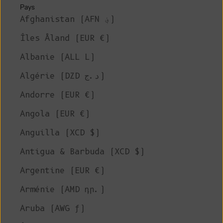
Pays
Afghanistan (AFN ؋)
Îles Åland (EUR €)
Albanie (ALL L)
Algérie (DZD د.ج)
Andorre (EUR €)
Angola (EUR €)
Anguilla (XCD $)
Antigua & Barbuda (XCD $)
Argentine (EUR €)
Arménie (AMD դր.)
Aruba (AWG ƒ)