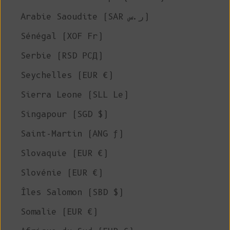
Arabie Saoudite (SAR ر.س)
Sénégal (XOF Fr)
Serbie (RSD РСД)
Seychelles (EUR €)
Sierra Leone (SLL Le)
Singapour (SGD $)
Saint-Martin (ANG ƒ)
Slovaquie (EUR €)
Slovénie (EUR €)
Îles Salomon (SBD $)
Somalie (EUR €)