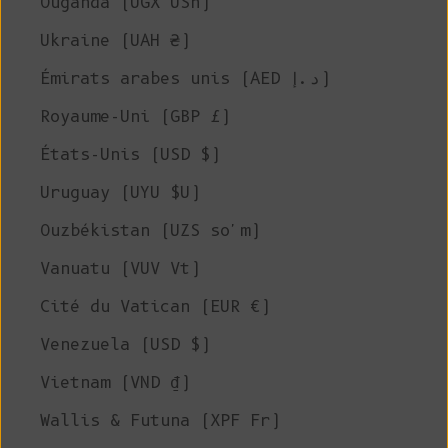
Ouganda (UGX USh)
Ukraine (UAH ₴)
Émirats arabes unis (AED د.إ)
Royaume-Uni (GBP £)
États-Unis (USD $)
Uruguay (UYU $U)
Ouzbékistan (UZS so'm)
Vanuatu (VUV Vt)
Cité du Vatican (EUR €)
Venezuela (USD $)
Vietnam (VND ₫)
Wallis & Futuna (XPF Fr)