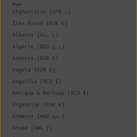
Pays
Afghanistan (AFN ؋)
Îles Åland (EUR €)
Albanie (ALL L)
Algérie (DZD د.ج)
Andorre (EUR €)
Angola (EUR €)
Anguilla (XCD $)
Antigua & Barbuda (XCD $)
Argentine (EUR €)
Arménie (AMD դր.)
Aruba (AWG ƒ)