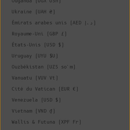
Ouganda (UGX USh)
Ukraine (UAH ₴)
Émirats arabes unis (AED د.إ)
Royaume-Uni (GBP £)
États-Unis (USD $)
Uruguay (UYU $U)
Ouzbékistan (UZS so'm)
Vanuatu (VUV Vt)
Cité du Vatican (EUR €)
Venezuela (USD $)
Vietnam (VND ₫)
Wallis & Futuna (XPF Fr)