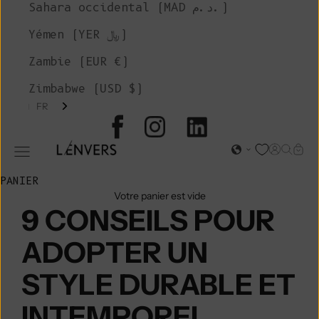
Sahara occidental (MAD د.م.)
Yémen (YER ﷼)
Zambie (EUR €)
Zimbabwe (USD $)
FR
L'ENVERS
Page d'o
Recher
Char
Ouvrir le menu de navigation
PANIER
Votre panier est vide
9 CONSEILS POUR
ADOPTER UN
STYLE DURABLE ET
INTEMPOREL