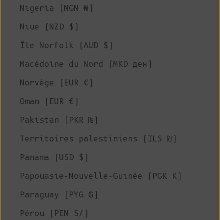
Nigeria (NGN ₦)
Niue (NZD $)
Île Norfolk (AUD $)
Macédoine du Nord (MKD ден)
Norvège (EUR €)
Oman (EUR €)
Pakistan (PKR ₨)
Territoires palestiniens (ILS ₪)
Panama (USD $)
Papouasie-Nouvelle-Guinée (PGK K)
Paraguay (PYG ₲)
Pérou (PEN S/)