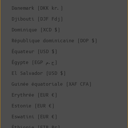
Danemark (DKK kr.)
Djibouti (DJF Fdj)
Dominique (XCD $)
République dominicaine (DOP $)
Équateur (USD $)
Égypte (EGP ج.م)
El Salvador (USD $)
Guinée équatoriale (XAF CFA)
Erythrée (EUR €)
Estonie (EUR €)
Eswatini (EUR €)
Éthiopie (ETB Br)