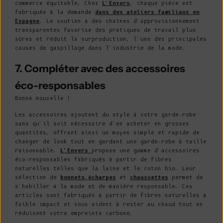
commerce équitable. Chez
L'Envers
, chaque pièce est
fabriquée à la demande
dans des ateliers familiaux en
Espagne
. Le soutien à des chaînes d'approvisionnement
transparentes favorise des pratiques de travail plus
sûres et réduit la surproduction, l'une des principales
causes de gaspillage dans l'industrie de la mode.
7. Compléter avec des accessoires
éco-responsables
Bonne nouvelle !
Les accessoires ajoutent du style à votre garde-robe
sans qu'il soit nécessaire d'en acheter en grosses
quantités, offrant ainsi un moyen simple et rapide de
changer de look tout en gardant une garde-robe à taille
raisonnable.
L'Envers
propose une gamme d'accessoires
éco-responsables fabriqués à partir de fibres
naturelles telles que la laine et le coton bio. Leur
sélection de
bonnets,
écharpes
et
chaussettes
permet de
s'habiller à la mode et de manière responsable. Ces
articles sont fabriqués à partir de fibres naturelles à
faible impact et vous aident à rester au chaud tout en
réduisent votre empreinte carbone.