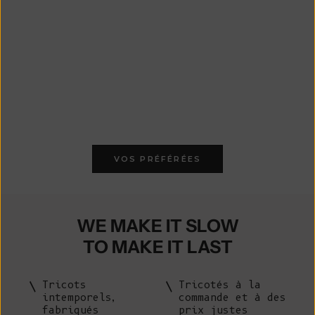
Veste à col montant
Veste à col montant
Pe
GEORGE en laine yack-
GEORGE en laine mérinos
Pr
€ 
Brique
et mohair - Rose clair
Prix de vente
Prix de vente
€ 300
€ 290
VOS PRÉFÉRÉES
WE MAKE IT SLOW
TO MAKE IT LAST
Tricots
Tricotés à la
intemporels,
commande et à des
fabriqués
prix justes