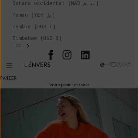
Sahara occidental (MAD د.م.)
Yémen (YER ﷼)
Zambie (EUR €)
Zimbabwe (USD $)
FR
L'ENVERS
Page d'o
Recher
Char
Ouvrir le menu de navigation
PANIER
Votre panier est vide