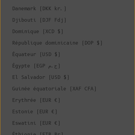
Danemark (DKK kr.)
Djibouti (DJF Fdj)
Dominique (XCD $)
République dominicaine (DOP $)
Équateur (USD $)
Égypte (EGP ج.م)
El Salvador (USD $)
Guinée équatoriale (XAF CFA)
Erythrée (EUR €)
Estonie (EUR €)
Eswatini (EUR €)
Éthiopie (ETB Br)