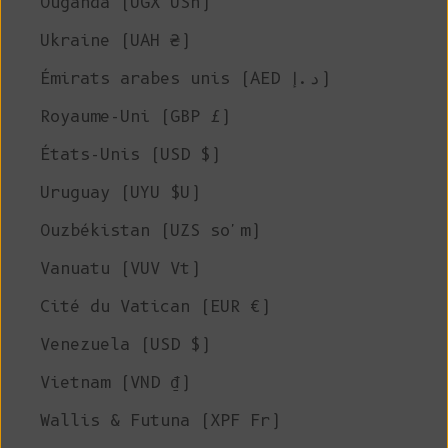
Ouganda (UGX USh)
Ukraine (UAH ₴)
Émirats arabes unis (AED د.إ)
Royaume-Uni (GBP £)
États-Unis (USD $)
Uruguay (UYU $U)
Ouzbékistan (UZS so'm)
Vanuatu (VUV Vt)
Cité du Vatican (EUR €)
Venezuela (USD $)
Vietnam (VND ₫)
Wallis & Futuna (XPF Fr)