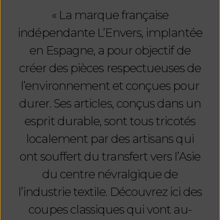
« La marque française
indépendante L’Envers, implantée
en Espagne, a pour objectif de
créer des pièces respectueuses de
col
l’environnement et conçues pour
roulé souple et d'une
durer. Ses articles, conçus dans un
jupe longue dans le même
esprit durable, sont tous tricotés
tissu duveteux pull
localement par des artisans qui
ont souffert du transfert vers l’Asie
du centre névralgique de
l’industrie textile. Découvrez ici des
coupes classiques qui vont au-