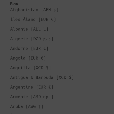
Pays
Afghanistan (AFN ؋)
Îles Åland (EUR €)
Albanie (ALL L)
Algérie (DZD د.ج)
Andorre (EUR €)
Angola (EUR €)
Anguilla (XCD $)
Antigua & Barbuda (XCD $)
Argentine (EUR €)
Arménie (AMD դր.)
Aruba (AWG ƒ)