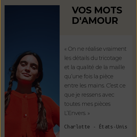
VOS MOTS
D'AMOUR
« On ne réalise vraiment
« U
les détails du tricotage
uni
et la qualité de la maille
exc
qu’une fois la pièce
ché
entre les mains. C’est ce
nom
que je ressens avec
Lau
toutes mes pièces
L’Envers. »
Charlotte - États-Unis