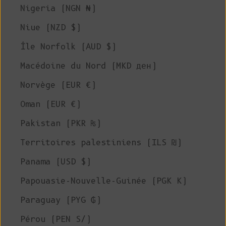
Nigeria (NGN ₦)
Niue (NZD $)
Île Norfolk (AUD $)
Macédoine du Nord (MKD ден)
Norvège (EUR €)
Oman (EUR €)
Pakistan (PKR ₨)
Territoires palestiniens (ILS ₪)
Panama (USD $)
Papouasie-Nouvelle-Guinée (PGK K)
Paraguay (PYG ₲)
Pérou (PEN S/)