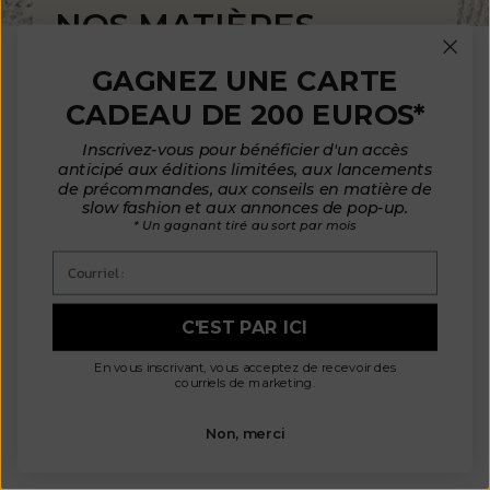
NOS MATIÈRES
Conformément à notre éthique et à nos
GAGNEZ UNE CARTE
valeurs, nous choisissons des fibres
CADEAU DE 200 EUROS*
respectueuses de l'environnement et
humaines : de la laine sans cruauté et du
Inscrivez-vous pour bénéficier d'un accès
coton biologique. Nos matériaux de haute
anticipé aux éditions limitées, aux lancements
qualité sont soigneusement sélectionnés
de précommandes, aux conseils en matière de
auprès d'usines en France, en Italie, en
slow fashion et aux annonces de pop-up.
Espagne et au Portugal, ce qui nous permet
* Un gagnant tiré au sort par mois
de contrôler les conditions de fabrication.
Courriel :
Cela garantit des matériaux non toxiques,
sans danger pour votre santé et
l'environnement, tout en assurant le bien-
C'EST PAR ICI
être des animaux et de la planète.
En vous inscrivant, vous acceptez de recevoir des
FAQS
courriels de marketing.
Non, merci