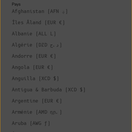
Pays
Afghanistan (AFN ؋)
Îles Åland (EUR €)
Albanie (ALL L)
Algérie (DZD د.ج)
Andorre (EUR €)
Angola (EUR €)
Anguilla (XCD $)
Antigua & Barbuda (XCD $)
Argentine (EUR €)
Arménie (AMD դր.)
Aruba (AWG ƒ)