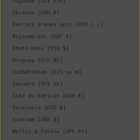
Ouganda (UGX USh)
Ukraine (UAH ₴)
Émirats arabes unis (AED د.إ)
Royaume-Uni (GBP £)
États-Unis (USD $)
Uruguay (UYU $U)
Ouzbékistan (UZS so'm)
Vanuatu (VUV Vt)
Cité du Vatican (EUR €)
Venezuela (USD $)
Vietnam (VND ₫)
Wallis & Futuna (XPF Fr)