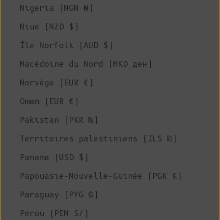
Nigeria (NGN ₦)
Niue (NZD $)
Île Norfolk (AUD $)
Macédoine du Nord (MKD ден)
Norvège (EUR €)
Oman (EUR €)
Pakistan (PKR ₨)
Territoires palestiniens (ILS ₪)
Panama (USD $)
Papouasie-Nouvelle-Guinée (PGK K)
Paraguay (PYG ₲)
Pérou (PEN S/)