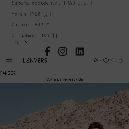
Sahara occidental (MAD د.م.)
Yémen (YER ﷼)
Zambie (EUR €)
Zimbabwe (USD $)
FR
L'ENVERS
Page d'o
Recher
Char
Ouvrir le menu de navigation
PANIER
Votre panier est vide