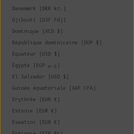
Danemark (DKK kr.)
Djibouti (DJF Fdj)
Dominique (XCD $)
République dominicaine (DOP $)
Équateur (USD $)
Égypte (EGP ج.م)
El Salvador (USD $)
Guinée équatoriale (XAF CFA)
Erythrée (EUR €)
Estonie (EUR €)
Eswatini (EUR €)
Éthiopie (ETB Br)