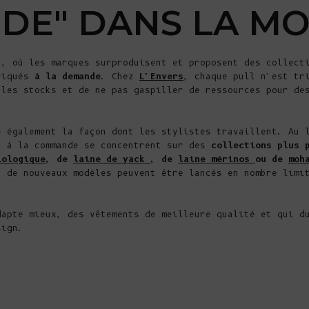
E" DANS LA M
n, où les marques surproduisent et proposent des collect
briqués
à la demande
. Chez
L'Envers
, chaque pull n'est tr
 les stocks et de ne pas gaspiller de ressources pour de
e également la façon dont les stylistes travaillent. Au 
t à la commande se concentrent sur des
collections plus 
iologique
, de
laine de yack
, de
laine mérinos
ou de
moh
: de nouveaux modèles peuvent être lancés en nombre limi
dapte mieux, des vêtements de meilleure qualité et qui d
sign.