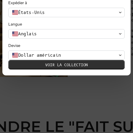
aux invendus et soutien
Expédier à
déchet". Dans le même t
États-Unis
à des
vêtements mieux a
reflètent le soin, la c
Langue
Alors que la demande de
Anglais
vêtements éthiques et r
l'environnement ne
cesse
Devise
la commande offre une v
en valorisant la qualit
Dollar américain
VOIR LA COLLECTION
DRE LE "FAIT S