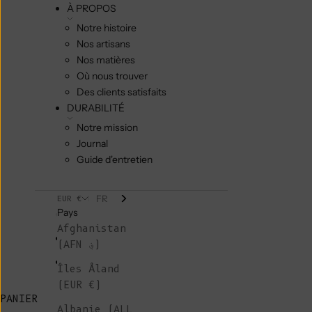
À PROPOS
Notre histoire
Nos artisans
Nos matières
Où nous trouver
Des clients satisfaits
DURABILITÉ
Notre mission
Journal
Guide d'entretien
FR
EUR €
Pays
Afghanistan
(AFN ؋)
Îles Åland
(EUR €)
PANIER
Albanie (ALL