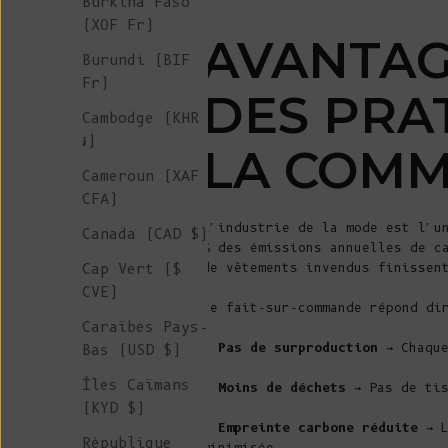
Burkina Faso
(XOF Fr)
AVANTAG
Burundi (BIF
Fr)
DES PRA
Cambodge (KHR
៛)
LA COM
Cameroun (XAF
CFA)
L'industrie de la mode est l'u
Canada (CAD $)
% des émissions annuelles de c
Cap Vert ($
de vêtements invendus finissen
CVE)
Le fait-sur-commande répond di
Caraïbes Pays-
-
Pas de surproduction
→ Chaque
Bas (USD $)
Îles Caïmans
-
Moins de déchets
→ Pas de tis
(KYD $)
-
Empreinte carbone réduite
→ L
République
minimisée.