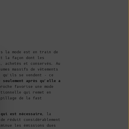
l'océan Indien
(USD $)
Îles Vierges
britanniques
(USD $)
Brunei ($ BND)
ns la mode est en train de
Bulgarie (EUR
it la façon dont les
€)
s, achetés et conservés. Au
lumes massifs de vêtements
Burkina Faso
t qu'ils se vendent - ce
(XOF Fr)
ce
seulement après qu'elle a
proche favorise une mode
Burundi (BIF
ntionnelle qui remet en
Fr)
spillage de la fast
Cambodge (KHR
៛)
 qui est nécessaire
, la
nde réduit considérablement
Cameroun (XAF
iminue les émissions dues