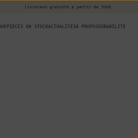
Livraison gratuite à partir de 300€.
nt
QUE
PIÈCES EN STOCK
ACTUALITÉS
À PROPOS
DURABILITÉ