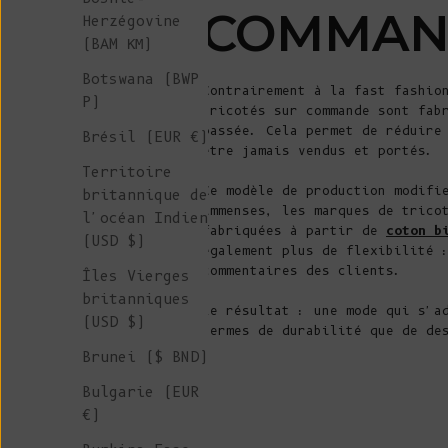
COMMAND
Herzégovine
(BAM КМ)
Botswana (BWP
Contrairement à la fast fashio
P)
tricotés sur commande sont fa
passée. Cela permet de réduire
Brésil (EUR €)
être jamais vendus et portés.
Territoire
Ce modèle de production modifi
britannique de
immenses, les marques de trico
l'océan Indien
fabriquées à partir de
coton b
(USD $)
également plus de flexibilité 
commentaires des clients.
Îles Vierges
britanniques
Le résultat : une mode qui s'a
(USD $)
termes de durabilité que de de
Brunei ($ BND)
Bulgarie (EUR
€)