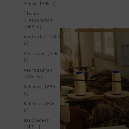
Aruba (AWG ƒ)
Île de
l'Ascension
(SHP £)
Australie (AUD
$)
Autriche (EUR
€)
Azerbaïdjan
(AZN ₼)
Bahamas (BSD
$)
Bahreïn (EUR
€)
Bangladesh
(BDT ৳)