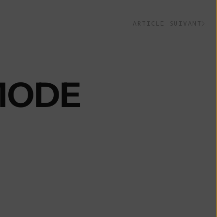
Belize (BZD $)
Bénin (XOF Fr)
ARTICLE SUIVANT
Bermudes (USD
$)
Bhoutan (EUR
€)
MODE
Bolivie (BOB
Bs.)
Bosnie-
Herzégovine
(BAM КМ)
Botswana (BWP
P)
Brésil (EUR €)
Territoire
britannique de