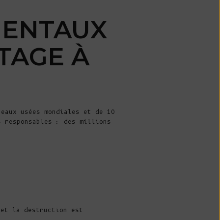
Costa Rica
MENTAUX
(CRC ₡)
Côte d'Ivoire
TAGE À
(XOF Fr)
Croatie (EUR
€)
Curaçao (ANG
 eaux usées mondiales et de 10
ƒ)
s responsables : des millions
Chypre (EUR €)
Tchèque (CZK
Kč)
Danemark (DKK
kr.)
Djibouti (DJF
et la destruction est
Fdj)