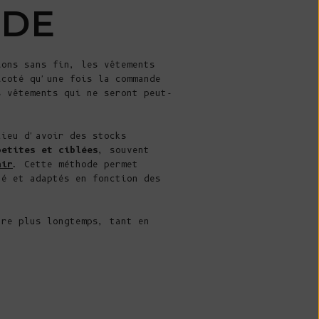
Île Christmas
ODE
(AUD $)
Îles Cocos
(Keeling) (AUD
ions sans fin, les vêtements
$)
icoté qu'une fois la commande
s vêtements qui ne seront peut-
Colombie (EUR
€)
lieu d'avoir des stocks
Comores (KMF
petites et ciblées
, souvent
Fr)
air
. Cette méthode permet
té et adaptés en fonction des
Congo -
Brazzaville
(XAF CFA)
ure plus longtemps, tant en
Congo -
Kinshasa (CDF
Fr)
Îles Cook (NZD
$)