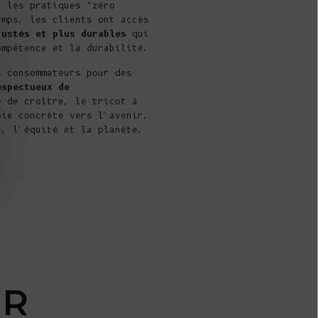
CFA)
t les pratiques "zéro
emps, les clients ont accès
Canada (CAD $)
justés et plus durables
qui
ompétence et la durabilité.
Cap Vert ($
CVE)
s consommateurs pour des
espectueux de
Caraïbes Pays-
 de croître, le tricot à
Bas (USD $)
oie concrète vers l'avenir,
é, l'équité et la planète.
Îles Caïmans
(KYD $)
République
centrafricaine
(XAF CFA)
Tchad (XAF
CFA)
Chili (EUR €)
UR
Chine (CNY ¥)