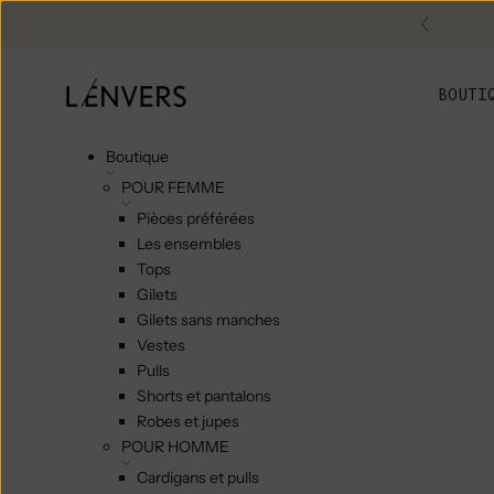
Skip to content
Précéde
L'ENVERS
BOUTI
Boutique
POUR FEMME
Pièces préférées
Les ensembles
Tops
Gilets
Gilets sans manches
Vestes
Pulls
Shorts et pantalons
Robes et jupes
POUR HOMME
Cardigans et pulls