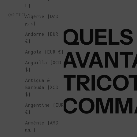
L)
ARTICLE PRÉCÉDENT
Algérie (DZD
د.ج)
QUELS
Andorre (EUR
€)
AVANT
Angola (EUR €)
Anguilla (XCD
$)
TRICOT
Antigua &
Barbuda (XCD
$)
COMMA
Argentine (EUR
€)
Arménie (AMD
դր.)