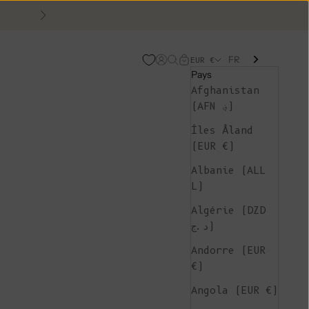
Suivant
FR
Page d'ouverture de comp
Recherche ouverte
Chariot ouvert
EUR €
Pays
Afghanistan
(AFN ؋)
Îles Åland
(EUR €)
Albanie (ALL
L)
Algérie (DZD
د.ج)
Andorre (EUR
€)
Angola (EUR €)