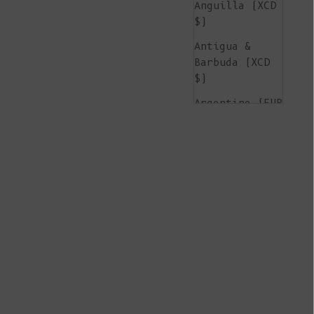
Anguilla (XCD
$)
Antigua &
Barbuda (XCD
$)
Argentine (EUR
€)
Arménie (AMD
դր.)
Aruba (AWG ƒ)
Île de
l'Ascension
(SHP £)
Australie (AUD
$)
Autriche (EUR