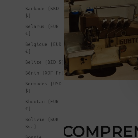
Barbade (BBD
$)
Bélarus (EUR
€)
Belgique (EUR
€)
Belize (BZD $)
Bénin (XOF Fr)
Bermudes (USD
$)
Bhoutan (EUR
€)
Bolivie (BOB
COMPREN
Bs.)
Bosnie-