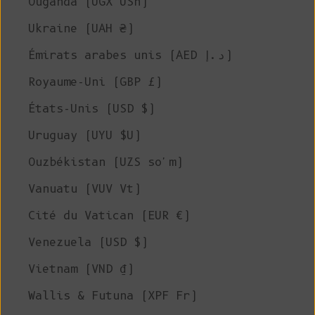
Ouganda (UGX USh)
Ukraine (UAH ₴)
Émirats arabes unis (AED د.إ)
Royaume-Uni (GBP £)
États-Unis (USD $)
Uruguay (UYU $U)
Ouzbékistan (UZS so'm)
Vanuatu (VUV Vt)
Cité du Vatican (EUR €)
Venezuela (USD $)
Vietnam (VND ₫)
Wallis & Futuna (XPF Fr)