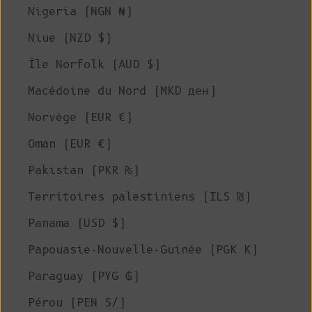
Nigeria (NGN ₦)
Niue (NZD $)
Île Norfolk (AUD $)
Macédoine du Nord (MKD ден)
Norvège (EUR €)
Oman (EUR €)
Pakistan (PKR ₨)
Territoires palestiniens (ILS ₪)
Panama (USD $)
Papouasie-Nouvelle-Guinée (PGK K)
Paraguay (PYG ₲)
Pérou (PEN S/)