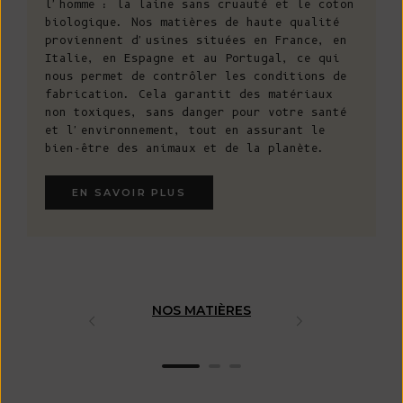
l'homme : la laine sans cruauté et le coton
biologique. Nos matières de haute qualité
proviennent d'usines situées en France, en
Italie, en Espagne et au Portugal, ce qui
nous permet de contrôler les conditions de
fabrication. Cela garantit des matériaux
non toxiques, sans danger pour votre santé
et l'environnement, tout en assurant le
bien-être des animaux et de la planète.
EN SAVOIR PLUS
NOS MATIÈRES
FABRICAT
ARTISAN