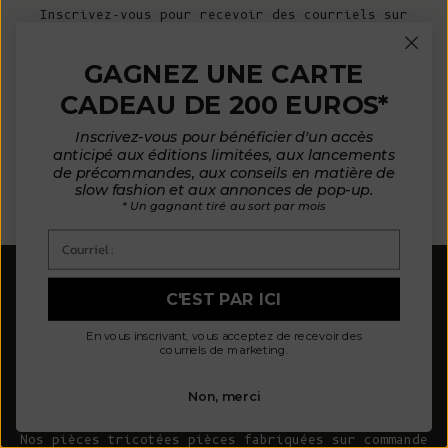
Inscrivez-vous pour recevoir des courriels sur
les annonces de nouveaux produits, pour en
savoir plus sur L'Envers et plus encore !
GAGNEZ UNE CARTE
CADEAU DE 200 EUROS*
Courrier électronique
Inscrivez-vous pour bénéficier d'un accès
anticipé aux éditions limitées, aux lancements
de précommandes, aux conseils en matière de
S'ABONNER
slow fashion et aux annonces de pop-up.
* Un gagnant tiré au sort par mois
Courriel :
C'EST PAR ICI
En vous inscrivant, vous acceptez de recevoir des
courriels de marketing.
Notre mission consiste à concevoir moins pièces
Non, merci
meilleure qualité. Nous pensons que notre planète
mérite mieux.
Nos pièces tricotées pièces fabriquées sur commande