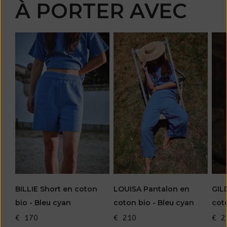
À PORTER AVEC
BILLIE Short en coton
LOUISA Pantalon en
GIL
bio - Bleu cyan
coton bio - Bleu cyan
cot
€ 170
€ 210
€ 2