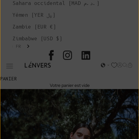
Sahara occidental (MAD د.م.)
Yémen (YER ﷼)
Zambie (EUR €)
Zimbabwe (USD $)
FR
L'ENVERS
Page d'o
Recher
Char
Ouvrir le menu de navigation
PANIER
Votre panier est vide