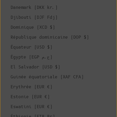
Danemark (DKK kr.)
Djibouti (DJF Fdj)
Dominique (XCD $)
République dominicaine (DOP $)
Équateur (USD $)
Égypte (EGP ج.م)
El Salvador (USD $)
Guinée équatoriale (XAF CFA)
Erythrée (EUR €)
Estonie (EUR €)
Eswatini (EUR €)
Éthiopie (ETB Br)