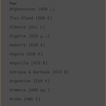
Pays
Afghanistan (AFN ؋)
Îles Åland (EUR €)
Albanie (ALL L)
Algérie (DZD د.ج)
Andorre (EUR €)
Angola (EUR €)
Anguilla (XCD $)
Antigua & Barbuda (XCD $)
Argentine (EUR €)
Arménie (AMD դր.)
Aruba (AWG ƒ)