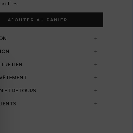
tailles
l'océan Indien
(USD $)
AJOUTER AU PANIER
Îles Vierges
britanniques
(USD $)
ION
Brunei ($ BND)
ION
Bulgarie (EUR
NTRETIEN
€)
Burkina Faso
 VÊTEMENT
(XOF Fr)
N ET RETOURS
Burundi (BIF
Fr)
LIENTS
Cambodge (KHR
៛)
Cameroun (XAF