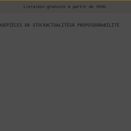
Livraison gratuite à partir de 300€.
nt
QUE
PIÈCES EN STOCK
ACTUALITÉS
À PROPOS
DURABILITÉ