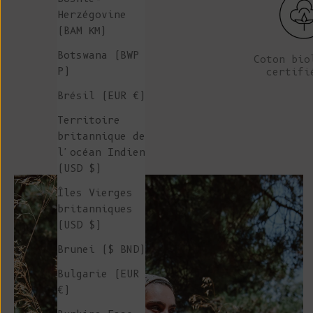
Herzégovine
(BAM КМ)
Botswana (BWP
Coton bio
P)
certifi
Brésil (EUR €)
Territoire
britannique de
l'océan Indien
(USD $)
Îles Vierges
britanniques
(USD $)
Brunei ($ BND)
Bulgarie (EUR
€)