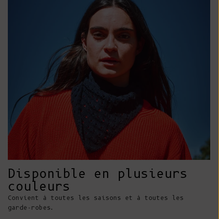
Costa Rica
(CRC ₡)
Côte d'Ivoire
(XOF Fr)
Croatie (EUR
€)
Curaçao (ANG
ƒ)
Chypre (EUR €)
Tchèque (CZK
Kč)
Disponible en plusieurs
Danemark (DKK
couleurs
kr.)
Convient à toutes les saisons et à toutes les
Djibouti (DJF
garde-robes.
Fdj)