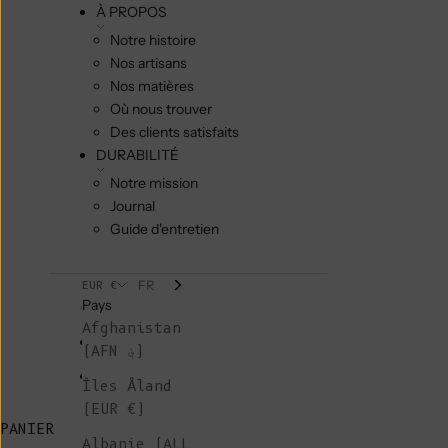
À PROPOS
Notre histoire
Nos artisans
Nos matières
Où nous trouver
Des clients satisfaits
DURABILITÉ
Notre mission
Journal
Guide d'entretien
FR
EUR €
Pays
Afghanistan
(AFN ؋)
Îles Åland
(EUR €)
PANIER
Albanie (ALL