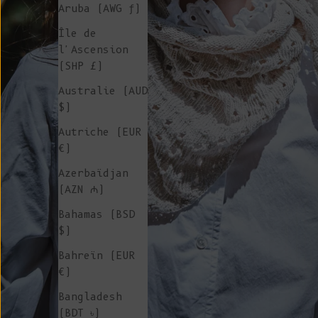
Aruba (AWG ƒ)
Île de
l'Ascension
(SHP £)
Australie (AUD
$)
Autriche (EUR
€)
Azerbaïdjan
(AZN ₼)
Bahamas (BSD
$)
Bahreïn (EUR
€)
Bangladesh
(BDT ৳)