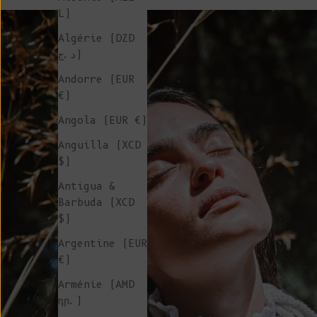
L)
Algérie (DZD
د.ج)
Andorre (EUR
€)
Angola (EUR €)
Anguilla (XCD
$)
Antigua &
Barbuda (XCD
$)
Argentine (EUR
€)
Arménie (AMD
դր.)