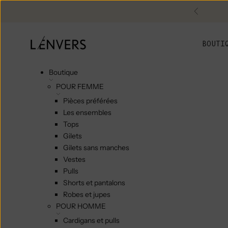
Skip to content
Précéde
L'ENVERS
BOUTI
Boutique
POUR FEMME
Pièces préférées
Les ensembles
Tops
Gilets
Gilets sans manches
Vestes
Pulls
Shorts et pantalons
Robes et jupes
POUR HOMME
Cardigans et pulls