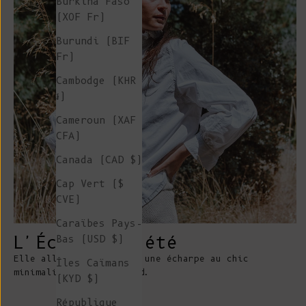
Burkina Faso
(XOF Fr)
Burundi (BIF
Fr)
Cambodge (KHR
៛)
Cameroun (XAF
CFA)
Canada (CAD $)
Cap Vert ($
CVE)
Caraïbes Pays-
L'Écharpe d'été
Bas (USD $)
Elle allie la douceur d'une écharpe au chic
Îles Caïmans
minimaliste d'un foulard.
(KYD $)
République