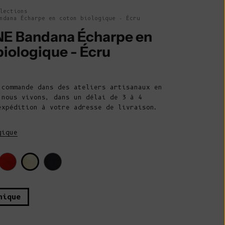
Belize (BZD $)
lections
ndana Écharpe en coton biologique - Écru
Bénin (XOF Fr)
E Bandana Écharpe en
Bermudes (USD
biologique - Écru
$)
Bhoutan (EUR
e vente
€)
 commande dans des ateliers artisanaux en
Bolivie (BOB
 nous vivons, dans un délai de 3 à 4
Bs.)
expédition à votre adresse de livraison.
Bosnie-
gique
Herzégovine
(BAM КМ)
Botswana (BWP
P)
Brésil (EUR €)
nique
Territoire
britannique de