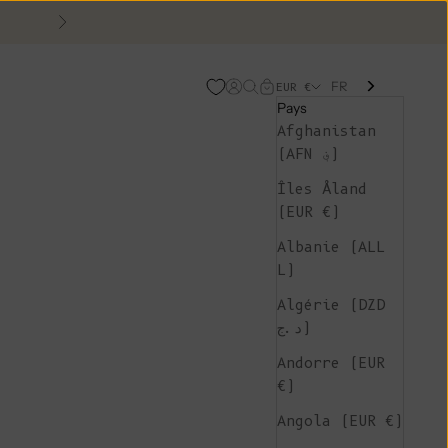
Suivant
FR
Page d'ouverture de comp
Recherche ouverte
Chariot ouvert
EUR €
Pays
Afghanistan
(AFN ؋)
Îles Åland
(EUR €)
Albanie (ALL
L)
Algérie (DZD
د.ج)
Andorre (EUR
€)
Angola (EUR €)