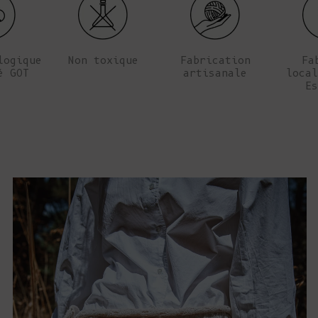
logique
Non toxique
Fabrication
Fa
é GOT
artisanale
local
Es