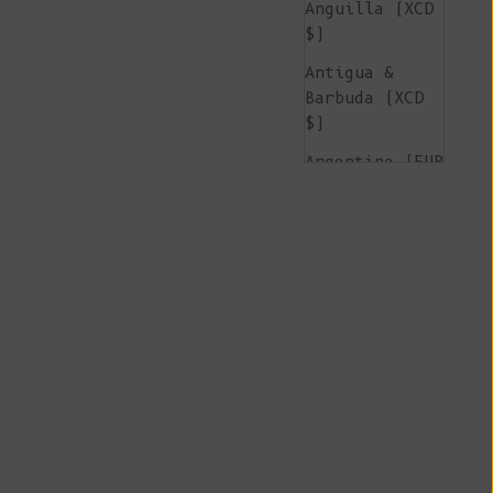
Anguilla (XCD
$)
Antigua &
Barbuda (XCD
$)
Argentine (EUR
€)
Arménie (AMD
դր.)
Aruba (AWG ƒ)
Île de
l'Ascension
(SHP £)
Australie (AUD
$)
Autriche (EUR