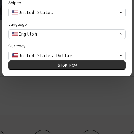
Expédier à
États-Unis
Langue
Anglais
Devise
Dollar américain
VOIR LA COLLECTION