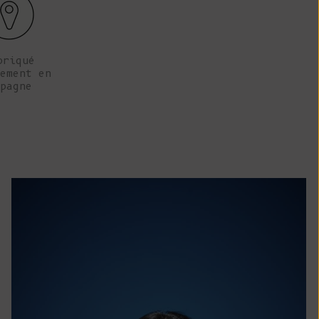
Île Christmas
(AUD $)
Îles Cocos
briqué
(Keeling) (AUD
ement en
$)
pagne
Colombie (EUR
€)
Comores (KMF
Fr)
Congo -
Brazzaville
(XAF CFA)
Congo -
Kinshasa (CDF
Fr)
Îles Cook (NZD
$)