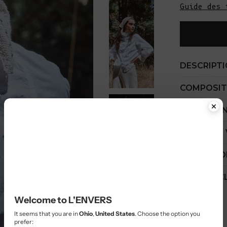
Guide des 
DESCRIPT
COMPOSIT
GUIDE D'E
COÛT PAR
EXPÉDITIO
SERVICE C
Bienvenue chez L'ENVERS
Il semble que vous soyez dans
l'Ohio
,
aux États-Unis
. Choisissez
l'option qui vous convient le mieux :