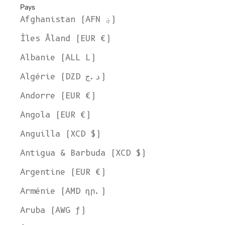
Pays
Afghanistan (AFN ؋)
Îles Åland (EUR €)
Albanie (ALL L)
Algérie (DZD د.ج)
Andorre (EUR €)
Angola (EUR €)
Anguilla (XCD $)
Antigua & Barbuda (XCD $)
Argentine (EUR €)
Arménie (AMD դր.)
Aruba (AWG ƒ)