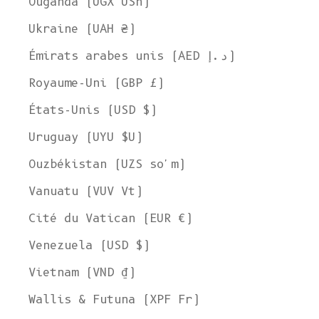
Ouganda (UGX USh)
Ukraine (UAH ₴)
Émirats arabes unis (AED د.إ)
Royaume-Uni (GBP £)
États-Unis (USD $)
Uruguay (UYU $U)
Ouzbékistan (UZS so'm)
Vanuatu (VUV Vt)
Cité du Vatican (EUR €)
Venezuela (USD $)
Vietnam (VND ₫)
Wallis & Futuna (XPF Fr)