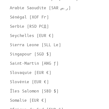
Arabie Saoudite (SAR ر.س)
Sénégal (XOF Fr)
Serbie (RSD РСД)
Seychelles (EUR €)
Sierra Leone (SLL Le)
Singapour (SGD $)
Saint-Martin (ANG ƒ)
Slovaquie (EUR €)
Slovénie (EUR €)
Îles Salomon (SBD $)
Somalie (EUR €)