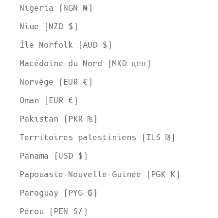
Nigeria (NGN ₦)
Niue (NZD $)
Île Norfolk (AUD $)
Macédoine du Nord (MKD ден)
Norvège (EUR €)
Oman (EUR €)
Pakistan (PKR ₨)
Territoires palestiniens (ILS ₪)
Panama (USD $)
Papouasie-Nouvelle-Guinée (PGK K)
Paraguay (PYG ₲)
Pérou (PEN S/)