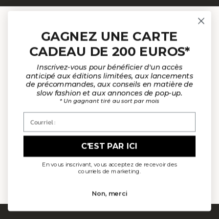
REJOINDRE LA
GAGNEZ UNE CARTE
COMMUNAUTÉ
CADEAU DE 200 EUROS*
Inscrivez-vous pour bénéficier d'un accès
anticipé aux éditions limitées, aux lancements
de précommandes, aux conseils en matière de
Inscrivez-vous pour recevoir des courriels sur
slow fashion et aux annonces de pop-up.
* Un gagnant tiré au sort par mois
les annonces de nouveaux produits, pour en
savoir plus sur L'Envers et plus encore !
Courriel :
Courrier électronique
C'EST PAR ICI
En vous inscrivant, vous acceptez de recevoir des
courriels de marketing.
S'ABONNER
Non, merci