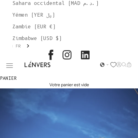
Sahara occidental (MAD د.م.)
Yémen (YER ﷼)
Zambie (EUR €)
Zimbabwe (USD $)
FR
L'ENVERS
Page d'o
Recher
Char
Ouvrir le menu de navigation
PANIER
Votre panier est vide