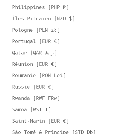
Philippines (PHP ₱)
Îles Pitcairn (NZD $)
Pologne (PLN zł)
Portugal (EUR €)
Qatar (QAR ر.ق)
Réunion (EUR €)
Roumanie (RON Lei)
Russie (EUR €)
Rwanda (RWF FRw)
Samoa (WST T)
Saint-Marin (EUR €)
São Tomé & Príncipe (STD Db)