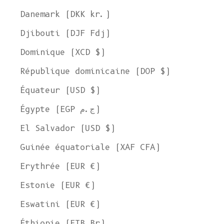
Danemark (DKK kr.)
Djibouti (DJF Fdj)
Dominique (XCD $)
République dominicaine (DOP $)
Équateur (USD $)
Égypte (EGP ج.م)
El Salvador (USD $)
Guinée équatoriale (XAF CFA)
Erythrée (EUR €)
Estonie (EUR €)
Eswatini (EUR €)
Éthiopie (ETB Br)