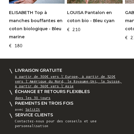
ELISABETH Top à
LOUISA Pantalon en
GAB
manches bouffantes en
coton bio - Bleu cyan
man
coton biologique - Bleu
coto
€ 210
marine
€ 2
€ 180
LIVRAISON GRATUITE
à partir de 300€ vers l'Europe, à partir de 320€
vers l'Amérique du Nord, le Royaume-Uni, la Suisse,
à partir de 360€ vers l'Asie
ÉCHANGE ET RETOURS FLEXIBLES
dans les 30 jours
PAIEMENTS EN TROIS FOIS
avec
SplitIt
SERVICE CLIENTS
Contactez-nous pour des conseils et une
personnalisation