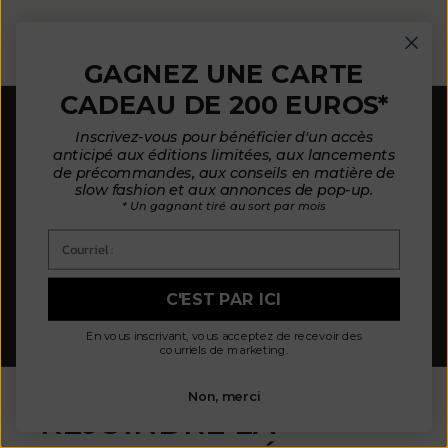
GAGNEZ UNE CARTE
CADEAU DE 200 EUROS*
LIVRAISON GRATUITE
Inscrivez-vous pour bénéficier d'un accès
Europe : à partir de 300 €
anticipé aux éditions limitées, aux lancements
États-Unis : à partir de 410 €
de précommandes, aux conseils en matière de
Canada, Royaume-Uni et Suisse : à partir de 320 €
slow fashion et aux annonces de pop-up.
Asie : à partir de 360 €
* Un gagnant tiré au sort par mois
ÉCHANGE ET RETOURS FLEXIBLES
dans les 30 jours
Courriel :
PAIEMENTS EN TROIS FOIS
avec
SplitIt
SERVICE CLIENTS
C'EST PAR ICI
Contactez-nous pour des conseils et une
personnalisation
En vous inscrivant, vous acceptez de recevoir des
courriels de marketing.
Non, merci
REJOINDRE LA