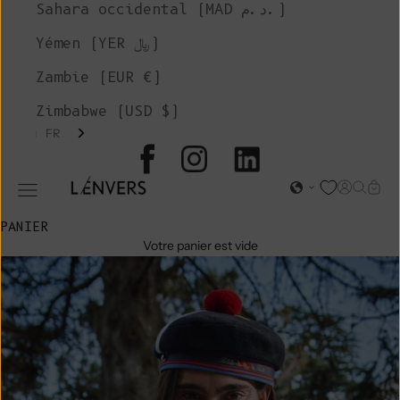
Sahara occidental (MAD د.م.)
Yémen (YER ﷼)
Zambie (EUR €)
Zimbabwe (USD $)
FR
L'ENVERS
Page d'o
Recher
Char
Ouvrir le menu de navigation
PANIER
Votre panier est vide