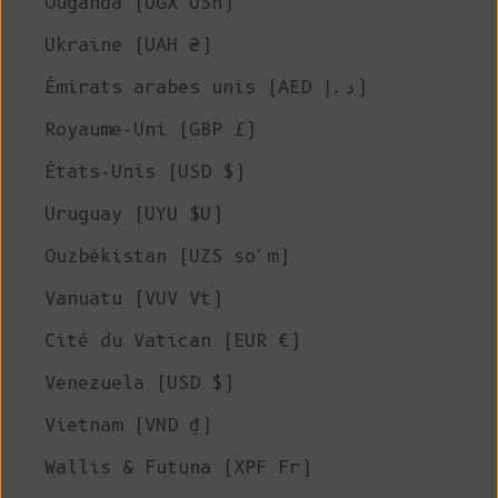
Ouganda (UGX USh)
Ukraine (UAH ₴)
Émirats arabes unis (AED د.إ)
Royaume-Uni (GBP £)
États-Unis (USD $)
Uruguay (UYU $U)
Ouzbékistan (UZS so'm)
Vanuatu (VUV Vt)
Cité du Vatican (EUR €)
Venezuela (USD $)
Vietnam (VND ₫)
Wallis & Futuna (XPF Fr)