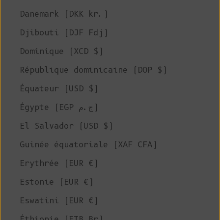
Danemark (DKK kr.)
Djibouti (DJF Fdj)
Dominique (XCD $)
République dominicaine (DOP $)
Équateur (USD $)
Égypte (EGP ج.م)
El Salvador (USD $)
Guinée équatoriale (XAF CFA)
Erythrée (EUR €)
Estonie (EUR €)
Eswatini (EUR €)
Éthiopie (ETB Br)