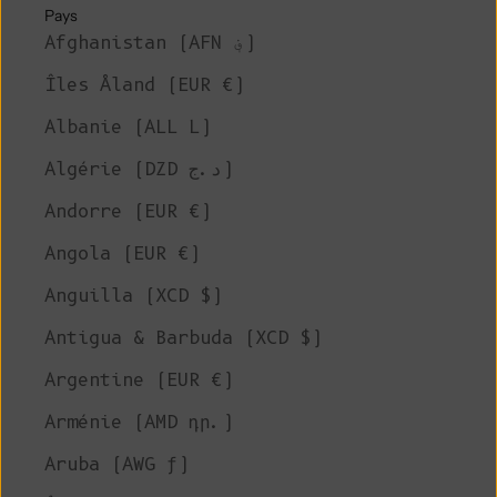
Pays
Afghanistan (AFN ؋)
Îles Åland (EUR €)
Albanie (ALL L)
Algérie (DZD د.ج)
Andorre (EUR €)
Angola (EUR €)
Anguilla (XCD $)
Antigua & Barbuda (XCD $)
Argentine (EUR €)
Arménie (AMD դր.)
Aruba (AWG ƒ)