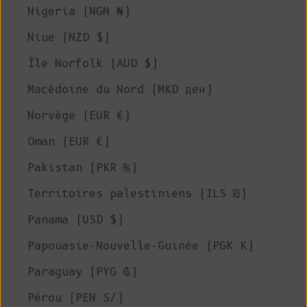
Nigeria (NGN ₦)
Niue (NZD $)
Île Norfolk (AUD $)
Macédoine du Nord (MKD ден)
Norvège (EUR €)
Oman (EUR €)
Pakistan (PKR ₨)
Territoires palestiniens (ILS ₪)
Panama (USD $)
Papouasie-Nouvelle-Guinée (PGK K)
Paraguay (PYG ₲)
Pérou (PEN S/)