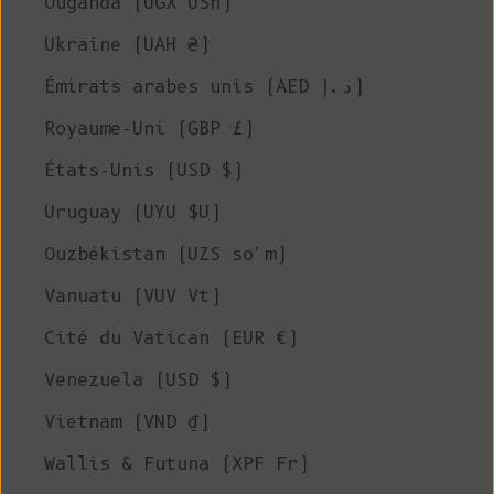
Ouganda (UGX USh)
Ukraine (UAH ₴)
Émirats arabes unis (AED د.إ)
Royaume-Uni (GBP £)
États-Unis (USD $)
Uruguay (UYU $U)
Ouzbékistan (UZS so'm)
Vanuatu (VUV Vt)
Cité du Vatican (EUR €)
Venezuela (USD $)
Vietnam (VND ₫)
Wallis & Futuna (XPF Fr)