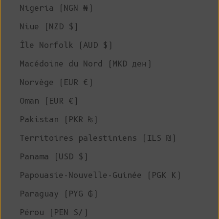
Nigeria (NGN ₦)
Niue (NZD $)
Île Norfolk (AUD $)
Macédoine du Nord (MKD ден)
Norvège (EUR €)
Oman (EUR €)
Pakistan (PKR ₨)
Territoires palestiniens (ILS ₪)
Panama (USD $)
Papouasie-Nouvelle-Guinée (PGK K)
Paraguay (PYG ₲)
Pérou (PEN S/)