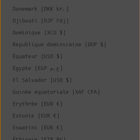
Danemark (DKK kr.)
Djibouti (DJF Fdj)
Dominique (XCD $)
République dominicaine (DOP $)
Équateur (USD $)
Égypte (EGP ج.م)
El Salvador (USD $)
Guinée équatoriale (XAF CFA)
Erythrée (EUR €)
Estonie (EUR €)
Eswatini (EUR €)
Éthiopie (ETB Br)