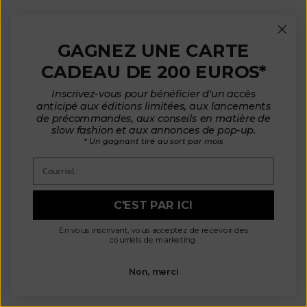
Nouveau
GAGNEZ UNE CARTE
CADEAU DE 200 EUROS*
Inscrivez-vous pour bénéficier d'un accès
anticipé aux éditions limitées, aux lancements
de précommandes, aux conseils en matière de
slow fashion et aux annonces de pop-up.
* Un gagnant tiré au sort par mois
Courriel :
C'EST PAR ICI
ANNA Cardigan à col en V en
ANNA Gilet à col V en coton
coton biologique - Bleu cyan
biologique - Bleu marine
En vous inscrivant, vous acceptez de recevoir des
Prix de vente
Prix de vente
€ 230
€ 230
courriels de marketing.
Non, merci
Nouveau