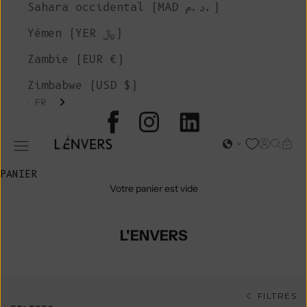
Sahara occidental (MAD د.م.)
Yémen (YER ﷼)
Zambie (EUR €)
Zimbabwe (USD $)
FR
L'ENVERS
Page d'o
Recher
Char
Ouvrir le menu de navigation
PANIER
Votre panier est vide
L'ENVERS
FILTRES