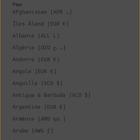
Pays
Afghanistan (AFN ؋)
Îles Åland (EUR €)
Albanie (ALL L)
Algérie (DZD د.ج)
Andorre (EUR €)
Angola (EUR €)
Anguilla (XCD $)
Antigua & Barbuda (XCD $)
Argentine (EUR €)
Arménie (AMD դր.)
Aruba (AWG ƒ)