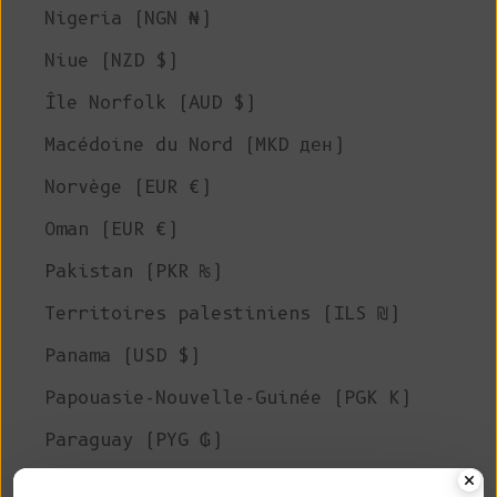
Nigeria (NGN ₦)
Niue (NZD $)
Île Norfolk (AUD $)
Macédoine du Nord (MKD ден)
Norvège (EUR €)
Oman (EUR €)
Pakistan (PKR ₨)
Territoires palestiniens (ILS ₪)
Panama (USD $)
Papouasie-Nouvelle-Guinée (PGK K)
Paraguay (PYG ₲)
Pérou (PEN S/)