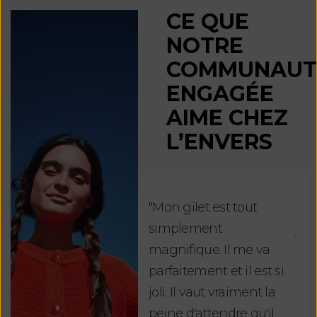
CE QUE
NOTRE
COMMUNAUT
ENGAGÉE
AIME CHEZ
L’ENVERS
"Mon gilet est tout
"Ch
simplement
jus
magnifique. Il me va
re
parfaitement et il est si
auj
joli. Il vaut vraiment la
sui
peine d'attendre qu'il
de 