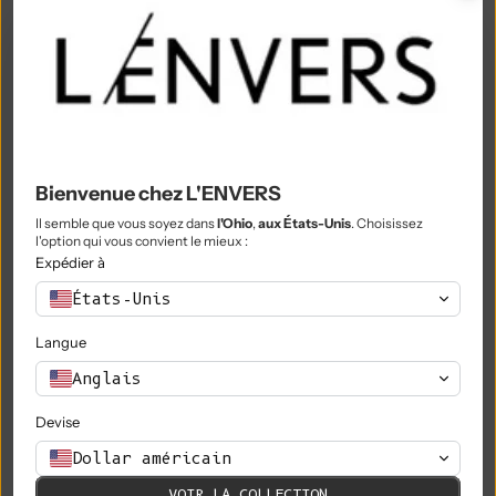
Philippines (PHP ₱)
Îles Pitcairn (NZD $)
Pologne (PLN zł)
Portugal (EUR €)
Bienvenue chez L'ENVERS
Qatar (QAR ر.ق)
Il semble que vous soyez dans
l'Ohio
,
aux États-Unis
. Choisissez
Réunion (EUR €)
l'option qui vous convient le mieux :
Expédier à
Roumanie (RON Lei)
États-Unis
Russie (EUR €)
Langue
Rwanda (RWF FRw)
Anglais
Samoa (WST T)
Devise
Saint-Marin (EUR €)
Dollar américain
São Tomé & Príncipe (STD Db)
VOIR LA COLLECTION