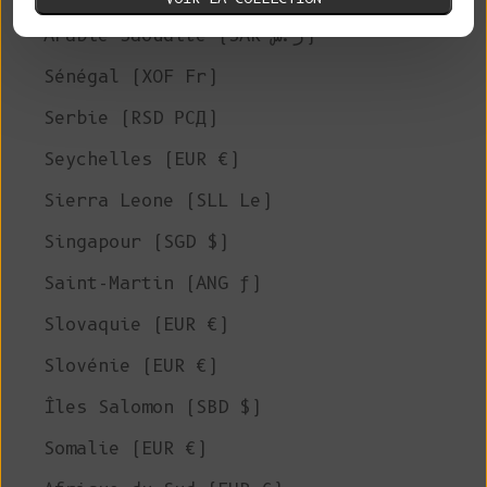
Arabie Saoudite (SAR ر.س)
Sénégal (XOF Fr)
Serbie (RSD РСД)
Seychelles (EUR €)
Sierra Leone (SLL Le)
Singapour (SGD $)
Saint-Martin (ANG ƒ)
Slovaquie (EUR €)
Slovénie (EUR €)
Îles Salomon (SBD $)
Somalie (EUR €)