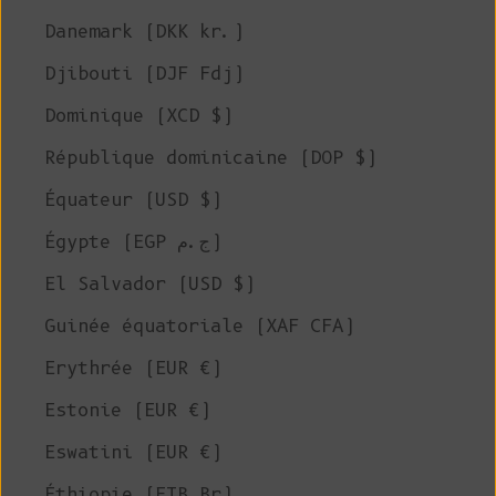
Danemark (DKK kr.)
Djibouti (DJF Fdj)
Dominique (XCD $)
République dominicaine (DOP $)
Équateur (USD $)
Égypte (EGP ج.م)
El Salvador (USD $)
Guinée équatoriale (XAF CFA)
Erythrée (EUR €)
Estonie (EUR €)
Eswatini (EUR €)
Éthiopie (ETB Br)