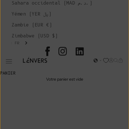
Sahara occidental (MAD د.م.)
Yémen (YER ﷼)
Zambie (EUR €)
Zimbabwe (USD $)
FR
L'ENVERS
Page d'o
Recher
Char
Ouvrir le menu de navigation
PANIER
Votre panier est vide
VENTE
D'ATELIER
TAILLE M