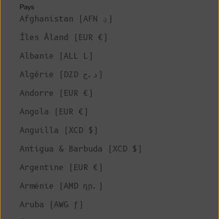
Pays
Afghanistan (AFN ؋)
Îles Åland (EUR €)
Albanie (ALL L)
Algérie (DZD د.ج)
Andorre (EUR €)
Angola (EUR €)
Anguilla (XCD $)
Antigua & Barbuda (XCD $)
Argentine (EUR €)
Arménie (AMD դր.)
Aruba (AWG ƒ)