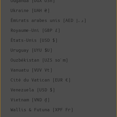
Ouganda (UGX USh)
Ukraine (UAH ₴)
Émirats arabes unis (AED د.إ)
Royaume-Uni (GBP £)
États-Unis (USD $)
Uruguay (UYU $U)
Ouzbékistan (UZS so'm)
Vanuatu (VUV Vt)
Cité du Vatican (EUR €)
Venezuela (USD $)
Vietnam (VND ₫)
Wallis & Futuna (XPF Fr)