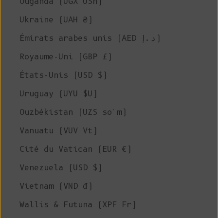
Ouganda (UGX USh)
Ukraine (UAH ₴)
Émirats arabes unis (AED د.إ)
Royaume-Uni (GBP £)
États-Unis (USD $)
Uruguay (UYU $U)
Ouzbékistan (UZS so'm)
Vanuatu (VUV Vt)
Cité du Vatican (EUR €)
Venezuela (USD $)
Vietnam (VND ₫)
Wallis & Futuna (XPF Fr)