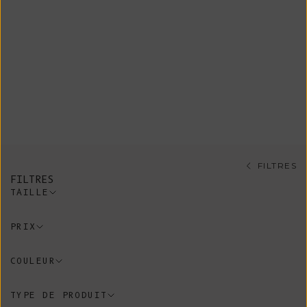
expédiée dans son intégralité dès
que votre achat sur commande sera
prêt.
Découvrez toutes les pièces de la
Vente d'atelier par catégorie et par
taille.
FILTRES
FILTRES
TAILLE
PRIX
COULEUR
TYPE DE PRODUIT