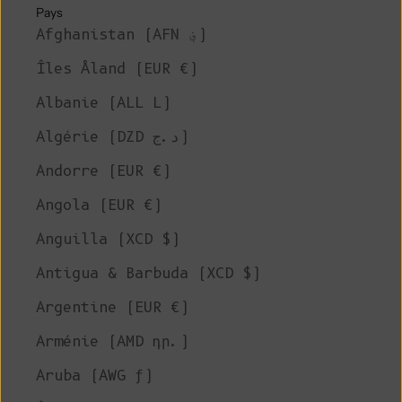
Pays
Afghanistan (AFN ؋)
Îles Åland (EUR €)
Albanie (ALL L)
Algérie (DZD د.ج)
Andorre (EUR €)
Angola (EUR €)
Anguilla (XCD $)
Antigua & Barbuda (XCD $)
Argentine (EUR €)
Arménie (AMD դր.)
Aruba (AWG ƒ)