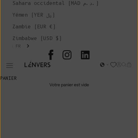
Sahara occidental (MAD د.م.)
Yémen (YER ﷼)
Zambie (EUR €)
Zimbabwe (USD $)
FR
L'ENVERS
Page d'o
Recher
Char
Ouvrir le menu de navigation
PANIER
Votre panier est vide
VENTE
D'ATELIER
TAILLES