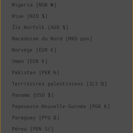
Nigeria (NGN ₦)
Niue (NZD $)
Île Norfolk (AUD $)
Macédoine du Nord (MKD ден)
Norvège (EUR €)
Oman (EUR €)
Pakistan (PKR ₨)
Territoires palestiniens (ILS ₪)
Panama (USD $)
Papouasie-Nouvelle-Guinée (PGK K)
Paraguay (PYG ₲)
Pérou (PEN S/)