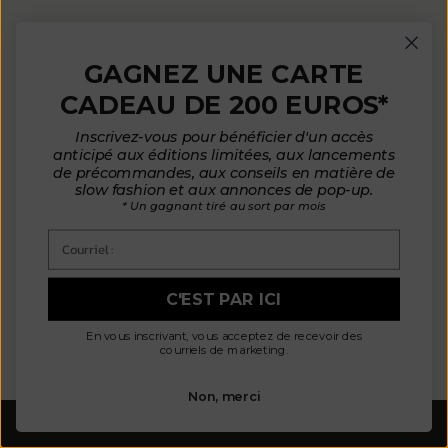
REJOINDRE LA
GAGNEZ UNE CARTE
COMMUNAUTÉ
CADEAU DE 200 EUROS*
Inscrivez-vous pour bénéficier d'un accès
anticipé aux éditions limitées, aux lancements
Inscrivez-vous pour recevoir des courriels sur
de précommandes, aux conseils en matière de
slow fashion et aux annonces de pop-up.
les annonces de nouveaux produits, pour en
* Un gagnant tiré au sort par mois
savoir plus sur L'Envers et plus encore !
Courriel :
Courrier électronique
C'EST PAR ICI
S'ABONNER
En vous inscrivant, vous acceptez de recevoir des
courriels de marketing.
Non, merci