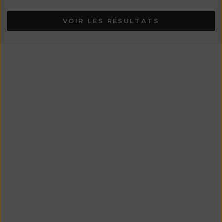
VOIR LES RÉSULTATS
En Stock
En Stock
RAYMONDE Short en coton
CHARLOTTE Cardigan à col
recyclé - Indigo (En stock)
rond en laine mérinos-mohair