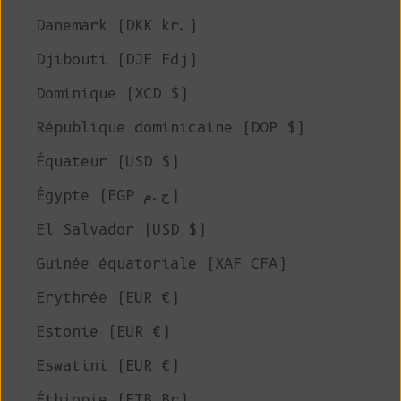
Danemark (DKK kr.)
Djibouti (DJF Fdj)
Dominique (XCD $)
République dominicaine (DOP $)
Équateur (USD $)
Égypte (EGP ج.م)
El Salvador (USD $)
Guinée équatoriale (XAF CFA)
Erythrée (EUR €)
Estonie (EUR €)
Eswatini (EUR €)
Éthiopie (ETB Br)