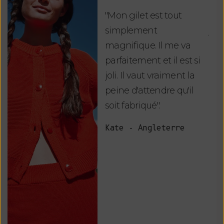
"Mon gilet est tout
"Ch
simplement
jus
magnifique. Il me va
re
parfaitement et il est si
auj
joli. Il vaut vraiment la
sui
peine d'attendre qu'il
de 
soit fabriqué".
mag
fai
Kate - Angleterre
raf
tou
vos
ser
Van