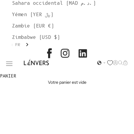
Sahara occidental (MAD د.م.)
Yémen (YER ﷼)
Zambie (EUR €)
Zimbabwe (USD $)
FR
L'ENVERS
Page d'o
Recher
Char
Ouvrir le menu de navigation
PANIER
Votre panier est vide
ACCESSOIRES
EN STOCK