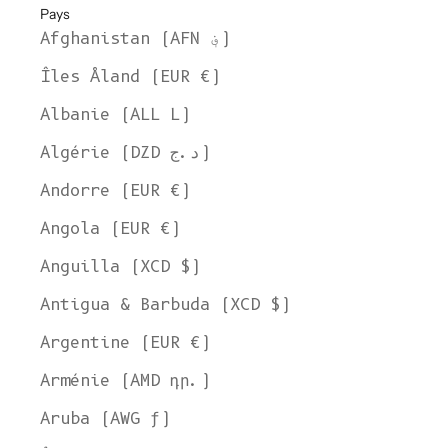
Pays
Afghanistan (AFN ؋)
Îles Åland (EUR €)
Albanie (ALL L)
Algérie (DZD د.ج)
Andorre (EUR €)
Angola (EUR €)
Anguilla (XCD $)
Antigua & Barbuda (XCD $)
Argentine (EUR €)
Arménie (AMD դր.)
Aruba (AWG ƒ)