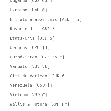
Ouganda (UGX USh)
Ukraine (UAH ₴)
Émirats arabes unis (AED د.إ)
Royaume-Uni (GBP £)
États-Unis (USD $)
Uruguay (UYU $U)
Ouzbékistan (UZS so'm)
Vanuatu (VUV Vt)
Cité du Vatican (EUR €)
Venezuela (USD $)
Vietnam (VND ₫)
Wallis & Futuna (XPF Fr)