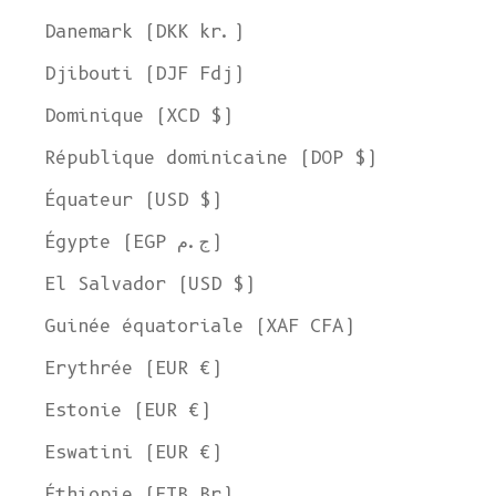
Danemark (DKK kr.)
Djibouti (DJF Fdj)
Dominique (XCD $)
République dominicaine (DOP $)
Équateur (USD $)
Égypte (EGP ج.م)
El Salvador (USD $)
Guinée équatoriale (XAF CFA)
Erythrée (EUR €)
Estonie (EUR €)
Eswatini (EUR €)
Éthiopie (ETB Br)