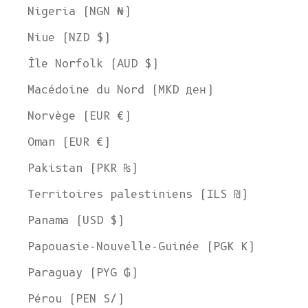
Nigeria (NGN ₦)
Niue (NZD $)
Île Norfolk (AUD $)
Macédoine du Nord (MKD ден)
Norvège (EUR €)
Oman (EUR €)
Pakistan (PKR ₨)
Territoires palestiniens (ILS ₪)
Panama (USD $)
Papouasie-Nouvelle-Guinée (PGK K)
Paraguay (PYG ₲)
Pérou (PEN S/)