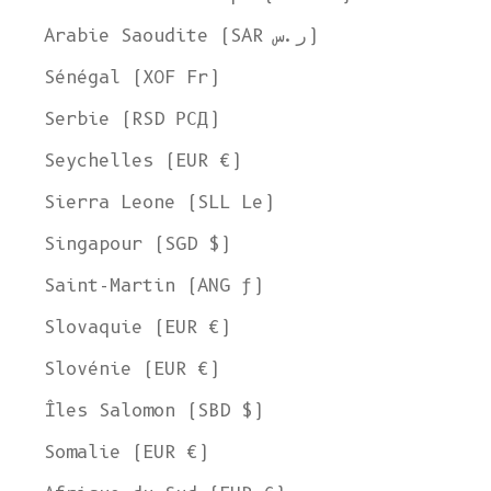
Arabie Saoudite (SAR ر.س)
Sénégal (XOF Fr)
Serbie (RSD РСД)
Seychelles (EUR €)
Sierra Leone (SLL Le)
Singapour (SGD $)
Saint-Martin (ANG ƒ)
Slovaquie (EUR €)
Slovénie (EUR €)
Îles Salomon (SBD $)
Somalie (EUR €)