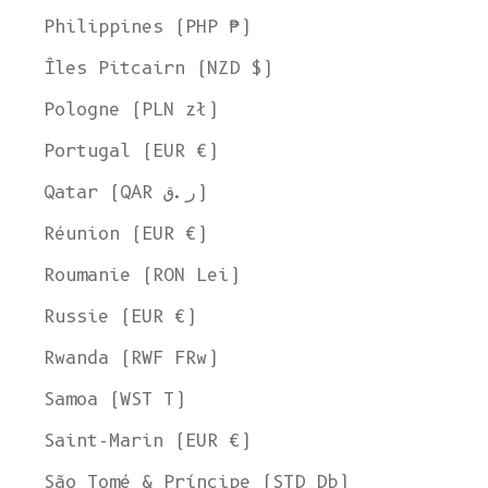
Philippines (PHP ₱)
Îles Pitcairn (NZD $)
Pologne (PLN zł)
Portugal (EUR €)
Qatar (QAR ر.ق)
Réunion (EUR €)
Roumanie (RON Lei)
Russie (EUR €)
Rwanda (RWF FRw)
Samoa (WST T)
Saint-Marin (EUR €)
São Tomé & Príncipe (STD Db)