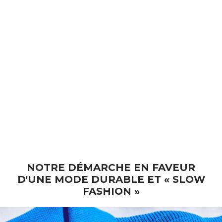
SCRUNCHY Hair Tie in
Upcycled Cotton - Indigo (En
stock)
Prix de vente
€ 10
NOTRE DÉMARCHE EN FAVEUR
D'UNE MODE DURABLE ET « SLOW
FASHION »