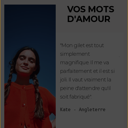
VOS MOTS
D'AMOUR
"Mon gilet est tout
"Ch
simplement
jus
magnifique. Il me va
re
parfaitement et il est si
auj
joli. Il vaut vraiment la
sui
peine d'attendre qu'il
de 
soit fabriqué".
mag
fai
Kate - Angleterre
raf
tou