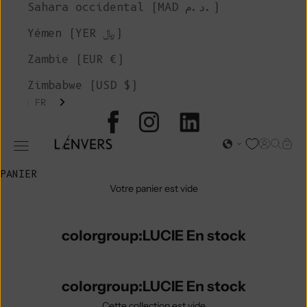
Sahara occidental (MAD د.م.)
Yémen (YER ﷼)
Zambie (EUR €)
Zimbabwe (USD $)
FR
L'ENVERS
Page d'o
Recher
Char
Ouvrir le menu de navigation
PANIER
Votre panier est vide
colorgroup:LUCIE En stock
colorgroup:LUCIE En stock
Cette collection est vide