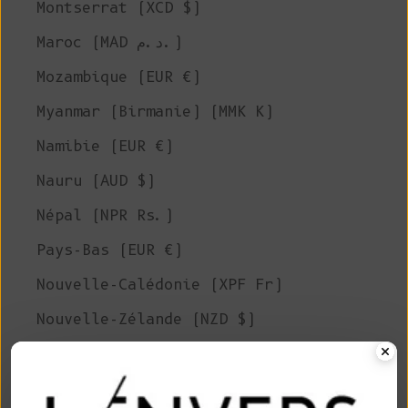
Montserrat (XCD $)
Maroc (MAD د.م.)
Mozambique (EUR €)
Myanmar (Birmanie) (MMK K)
Namibie (EUR €)
Nauru (AUD $)
Népal (NPR Rs.)
Pays-Bas (EUR €)
Nouvelle-Calédonie (XPF Fr)
Nouvelle-Zélande (NZD $)
Nicaragua (NIO C$)
Niger (XOF Fr)