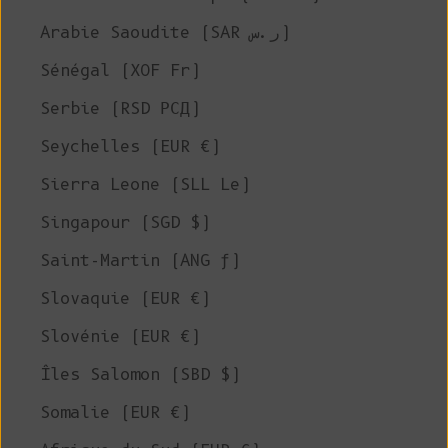
Arabie Saoudite (SAR ر.س)
Sénégal (XOF Fr)
Serbie (RSD РСД)
Seychelles (EUR €)
Sierra Leone (SLL Le)
Singapour (SGD $)
Saint-Martin (ANG ƒ)
Slovaquie (EUR €)
Slovénie (EUR €)
Îles Salomon (SBD $)
Somalie (EUR €)