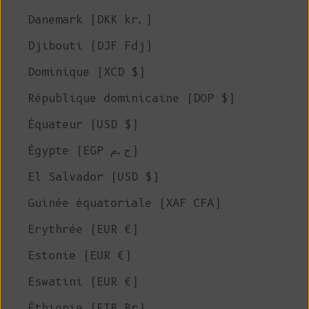
Danemark (DKK kr.)
Djibouti (DJF Fdj)
Dominique (XCD $)
République dominicaine (DOP $)
Équateur (USD $)
Égypte (EGP ج.م)
El Salvador (USD $)
Guinée équatoriale (XAF CFA)
Erythrée (EUR €)
Estonie (EUR €)
Eswatini (EUR €)
Éthiopie (ETB Br)