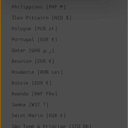
Philippines (PHP ₱)
Îles Pitcairn (NZD $)
Pologne (PLN zł)
Portugal (EUR €)
Qatar (QAR ر.ق)
Réunion (EUR €)
Roumanie (RON Lei)
Russie (EUR €)
Rwanda (RWF FRw)
Samoa (WST T)
Saint-Marin (EUR €)
São Tomé & Príncipe (STD Db)