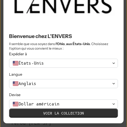
Nigeria (NGN ₦)
Niue (NZD $)
Île Norfolk (AUD $)
Bienvenue chez L'ENVERS
Macédoine du Nord (MKD ден)
Il semble que vous soyez dans
l'Ohio
,
aux États-Unis
. Choisissez
Norvège (EUR €)
l'option qui vous convient le mieux :
Expédier à
Oman (EUR €)
États-Unis
Pakistan (PKR ₨)
Langue
Territoires palestiniens (ILS ₪)
Anglais
Panama (USD $)
Devise
Papouasie-Nouvelle-Guinée (PGK K)
Dollar américain
Paraguay (PYG ₲)
VOIR LA COLLECTION
Pérou (PEN S/)