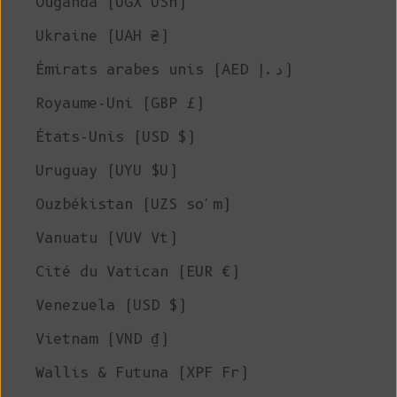
Ouganda (UGX USh)
Ukraine (UAH ₴)
Émirats arabes unis (AED د.إ)
Royaume-Uni (GBP £)
États-Unis (USD $)
Uruguay (UYU $U)
Ouzbékistan (UZS so'm)
Vanuatu (VUV Vt)
Cité du Vatican (EUR €)
Venezuela (USD $)
Vietnam (VND ₫)
Wallis & Futuna (XPF Fr)