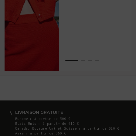
vos
ser
Van
LIVRAISON GRATUITE
Europe : à partir de 300 €
États-Unis : à partir de 410 €
Canada, Royaume-Uni et Suisse : à partir de 320 €
Asie : à partir de 360 €