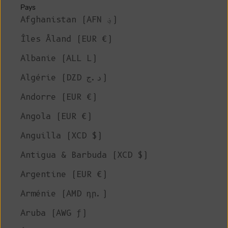
Pays
Afghanistan (AFN ؋)
Îles Åland (EUR €)
Albanie (ALL L)
Algérie (DZD د.ج)
Andorre (EUR €)
Angola (EUR €)
Anguilla (XCD $)
Antigua & Barbuda (XCD $)
Argentine (EUR €)
Arménie (AMD դր.)
Aruba (AWG ƒ)