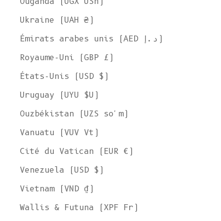
Ouganda (UGX USh)
Ukraine (UAH ₴)
Émirats arabes unis (AED د.إ)
Royaume-Uni (GBP £)
États-Unis (USD $)
Uruguay (UYU $U)
Ouzbékistan (UZS so'm)
Vanuatu (VUV Vt)
Cité du Vatican (EUR €)
Venezuela (USD $)
Vietnam (VND ₫)
Wallis & Futuna (XPF Fr)