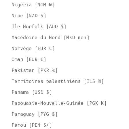
Nigeria (NGN ₦)
Niue (NZD $)
Île Norfolk (AUD $)
Bienvenue chez L'ENVERS
Macédoine du Nord (MKD ден)
Il semble que vous soyez dans
l'Ohio
,
aux États-Unis
. Choisissez
Norvège (EUR €)
l'option qui vous convient le mieux :
Expédier à
Oman (EUR €)
États-Unis
Pakistan (PKR ₨)
Langue
Territoires palestiniens (ILS ₪)
Anglais
Panama (USD $)
Devise
Papouasie-Nouvelle-Guinée (PGK K)
Dollar américain
Paraguay (PYG ₲)
VOIR LA COLLECTION
Pérou (PEN S/)