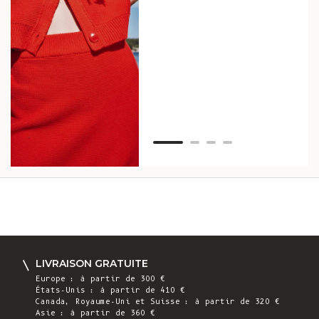
vos
ser
Van
LIVRAISON GRATUITE
Europe : à partir de 300 €
États-Unis : à partir de 410 €
Canada, Royaume-Uni et Suisse : à partir de 320 €
Asie : à partir de 360 €