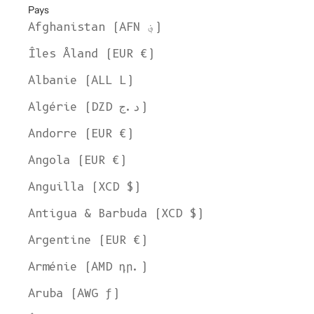
Pays
Afghanistan (AFN ؋)
Îles Åland (EUR €)
Albanie (ALL L)
Algérie (DZD د.ج)
Andorre (EUR €)
Angola (EUR €)
Anguilla (XCD $)
Antigua & Barbuda (XCD $)
Argentine (EUR €)
Arménie (AMD դր.)
Aruba (AWG ƒ)