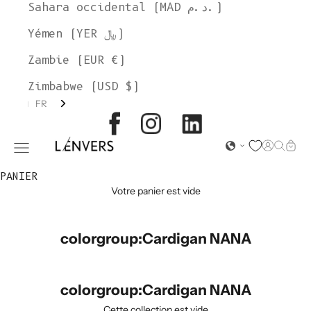
Sahara occidental (MAD د.م.)
Yémen (YER ﷼)
Zambie (EUR €)
Zimbabwe (USD $)
FR
L'ENVERS
Page d'o
Recher
Char
Ouvrir le menu de navigation
PANIER
Votre panier est vide
colorgroup:Cardigan NANA
colorgroup:Cardigan NANA
Cette collection est vide