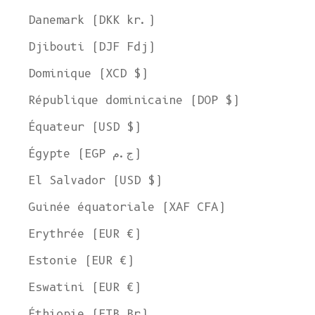
Danemark (DKK kr.)
Djibouti (DJF Fdj)
Dominique (XCD $)
République dominicaine (DOP $)
Équateur (USD $)
Égypte (EGP ج.م)
El Salvador (USD $)
Guinée équatoriale (XAF CFA)
Erythrée (EUR €)
Estonie (EUR €)
Eswatini (EUR €)
Éthiopie (ETB Br)