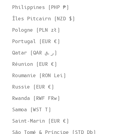
Philippines (PHP ₱)
Îles Pitcairn (NZD $)
Pologne (PLN zł)
Portugal (EUR €)
Qatar (QAR ر.ق)
Réunion (EUR €)
Roumanie (RON Lei)
Russie (EUR €)
Rwanda (RWF FRw)
Samoa (WST T)
Saint-Marin (EUR €)
São Tomé & Príncipe (STD Db)