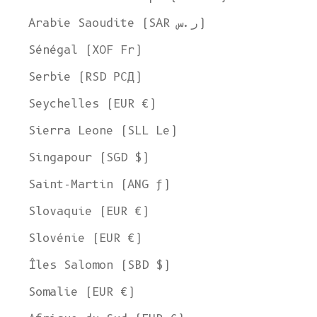
Arabie Saoudite (SAR ر.س)
Sénégal (XOF Fr)
Serbie (RSD РСД)
Seychelles (EUR €)
Sierra Leone (SLL Le)
Singapour (SGD $)
Saint-Martin (ANG ƒ)
Slovaquie (EUR €)
Slovénie (EUR €)
Îles Salomon (SBD $)
Somalie (EUR €)