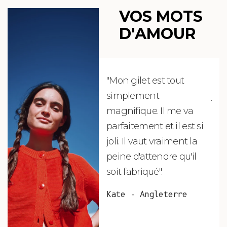
VOS MOTS
D'AMOUR
"Mon gilet est tout
"Ch
simplement
jus
magnifique. Il me va
re
parfaitement et il est si
auj
joli. Il vaut vraiment la
sui
peine d'attendre qu'il
de 
soit fabriqué".
mag
fai
Kate - Angleterre
raf
tou