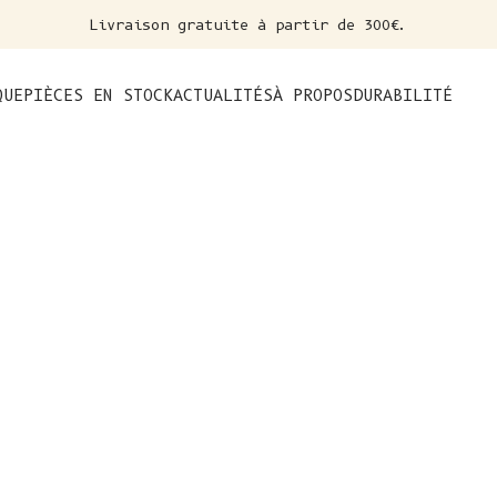
Livraison gratuite à partir de 300€.
nt
QUE
PIÈCES EN STOCK
ACTUALITÉS
À PROPOS
DURABILITÉ