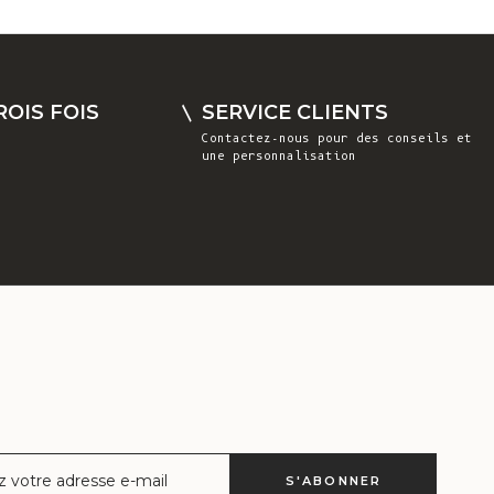
Costa Rica
(CRC ₡)
Côte d'Ivoire
OIS FOIS
SERVICE CLIENTS
(XOF Fr)
Contactez-nous
pour des conseils et
une personnalisation
Croatie (EUR
€)
Curaçao (ANG
ƒ)
Chypre (EUR €)
Tchèque (CZK
Kč)
Danemark (DKK
kr.)
Djibouti (DJF
ctronique
S'ABONNER
Fdj)