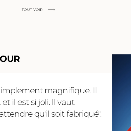
TOUT VOIR
EN SAVOIR PLUS
MOUR
 simplement magnifique. Il
"Chère 
il est si joli. Il vaut
reçu m
ttendre qu'il soit fabriqué".
telleme
magnifi