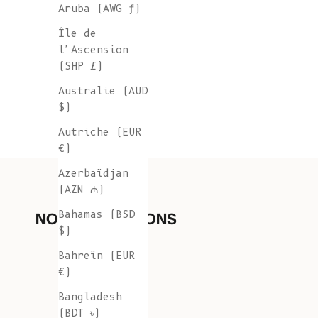
Aruba (AWG ƒ)
Île de
l'Ascension
(SHP £)
Australie (AUD
$)
Autriche (EUR
€)
Azerbaïdjan
(AZN ₼)
Bahamas (BSD
NOS COLLECTIONS
$)
Bahreïn (EUR
€)
Bangladesh
(BDT ৳)