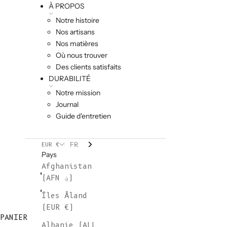
À PROPOS
Notre histoire
Nos artisans
Nos matières
Où nous trouver
Des clients satisfaits
DURABILITÉ
Notre mission
Journal
Guide d'entretien
FR
EUR €
Pays
Afghanistan
(AFN ؋)
Îles Åland
(EUR €)
PANIER
Albanie (ALL