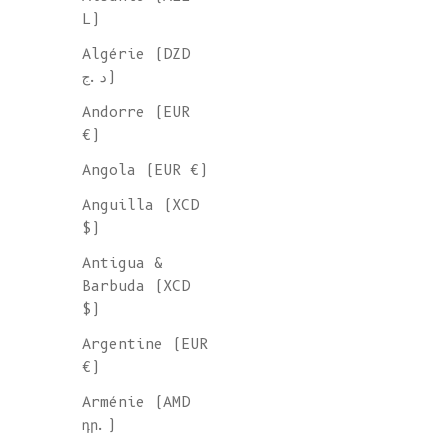
L)
Algérie (DZD
د.ج)
Andorre (EUR
€)
Angola (EUR €)
Anguilla (XCD
$)
Antigua &
Barbuda (XCD
$)
Argentine (EUR
€)
Arménie (AMD
դր.)