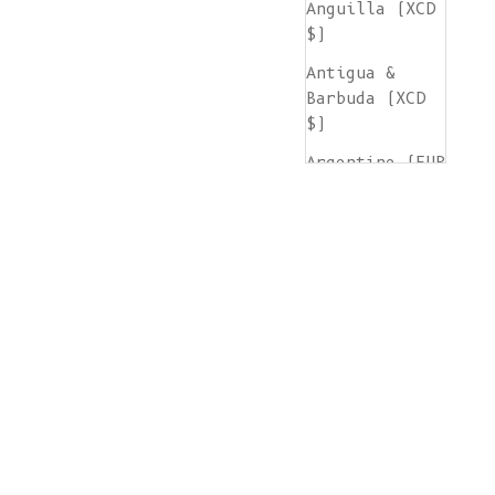
Anguilla (XCD
$)
Antigua &
Barbuda (XCD
$)
Argentine (EUR
€)
Arménie (AMD
դր.)
Aruba (AWG ƒ)
Île de
l'Ascension
(SHP £)
Australie (AUD
$)
Autriche (EUR