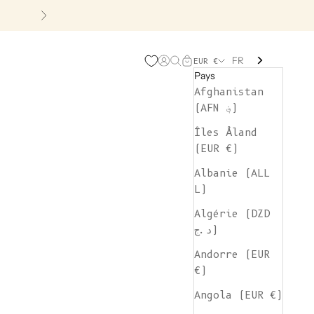
Suivant
FR
Page d'ouverture de comp
Recherche ouverte
Chariot ouvert
EUR €
Pays
Afghanistan
(AFN ؋)
Îles Åland
(EUR €)
Albanie (ALL
L)
Algérie (DZD
د.ج)
Andorre (EUR
€)
Angola (EUR €)