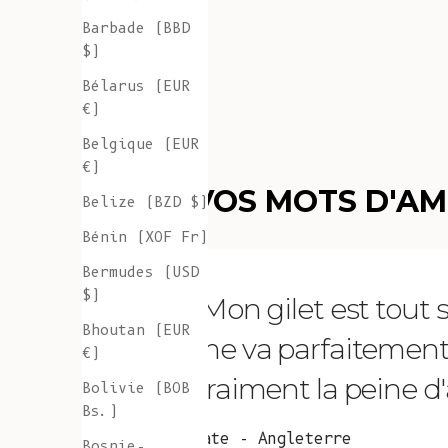
Barbade (BBD
$)
Bélarus (EUR
€)
Belgique (EUR
€)
VOS MOTS D'A
Belize (BZD $)
Bénin (XOF Fr)
Bermudes (USD
$)
"Mon gilet est tout
Bhoutan (EUR
me va parfaitement et 
€)
vraiment la peine d'a
Bolivie (BOB
Bs.)
Kate - Angleterre
Bosnie-