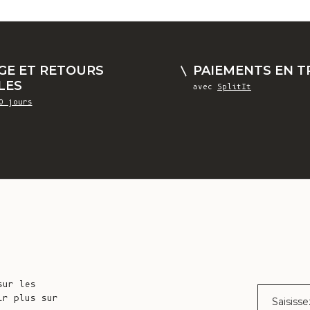
GE ET RETOURS
PAIEMENTS EN TR
LES
avec
SplitIt
0 jours
sur les
Courrier éle
ir plus sur