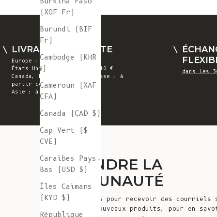
Burkina Faso
(XOF Fr)
Burundi (BIF
Fr)
LIVRAISON GRATUITE
ÉCHAN
Cambodge (KHR
FLEXIB
Europe : à partir de 300 €
៛)
États-Unis : à partir de 410 €
dans les 3
Canada, Royaume-Uni et Suisse : à
Cameroun (XAF
partir de 320 €
Asie : à partir de 360 €
CFA)
Canada (CAD $)
Cap Vert ($
CVE)
Caraïbes Pays-
REJOINDRE LA
Bas (USD $)
COMMUNAUTÉ
Îles Caïmans
(KYD $)
Inscrivez-vous pour recevoir des courriels 
annonces de nouveaux produits, pour en savo
République