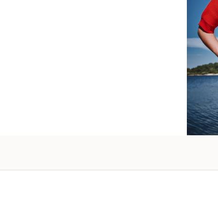
raffiné
vos pro
Vanessa -