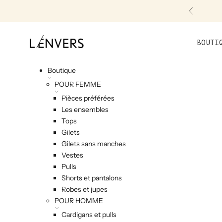
Skip to content
Précéde
L'ENVERS
BOUTI
Boutique
POUR FEMME
Pièces préférées
Les ensembles
Tops
Gilets
Gilets sans manches
Vestes
Pulls
Shorts et pantalons
Robes et jupes
POUR HOMME
Cardigans et pulls