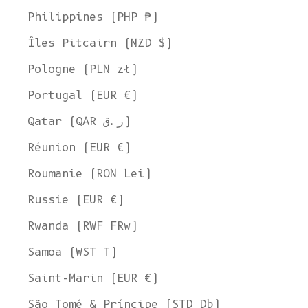
Philippines (PHP ₱)
Îles Pitcairn (NZD $)
Pologne (PLN zł)
Portugal (EUR €)
Qatar (QAR ر.ق)
Réunion (EUR €)
Roumanie (RON Lei)
Russie (EUR €)
Rwanda (RWF FRw)
Samoa (WST T)
Saint-Marin (EUR €)
São Tomé & Príncipe (STD Db)