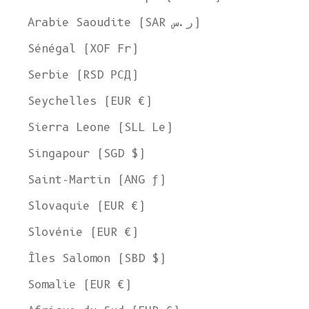
Arabie Saoudite (SAR ر.س)
Sénégal (XOF Fr)
Serbie (RSD РСД)
Seychelles (EUR €)
Sierra Leone (SLL Le)
Singapour (SGD $)
Saint-Martin (ANG ƒ)
Slovaquie (EUR €)
Slovénie (EUR €)
Îles Salomon (SBD $)
Somalie (EUR €)