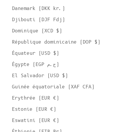
Danemark (DKK kr.)
Djibouti (DJF Fdj)
Dominique (XCD $)
République dominicaine (DOP $)
Équateur (USD $)
Égypte (EGP ج.م)
El Salvador (USD $)
Guinée équatoriale (XAF CFA)
Erythrée (EUR €)
Estonie (EUR €)
Eswatini (EUR €)
Éthiopie (ETB Br)