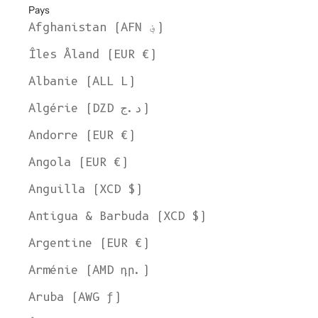
Pays
Afghanistan (AFN ؋)
Îles Åland (EUR €)
Albanie (ALL L)
Algérie (DZD د.ج)
Andorre (EUR €)
Angola (EUR €)
Anguilla (XCD $)
Antigua & Barbuda (XCD $)
Argentine (EUR €)
Arménie (AMD դր.)
Aruba (AWG ƒ)