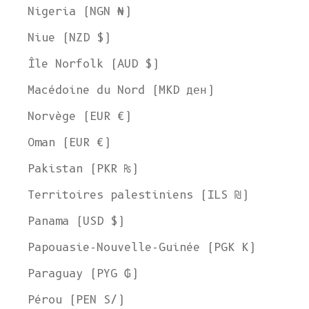
Nigeria (NGN ₦)
Niue (NZD $)
Île Norfolk (AUD $)
Bienvenue chez L'ENVERS
Macédoine du Nord (MKD ден)
Il semble que vous soyez dans
l'Ohio
,
aux États-Unis
. Choisissez
Norvège (EUR €)
l'option qui vous convient le mieux :
Expédier à
Oman (EUR €)
États-Unis
Pakistan (PKR ₨)
Langue
Territoires palestiniens (ILS ₪)
Anglais
Panama (USD $)
Devise
Papouasie-Nouvelle-Guinée (PGK K)
Dollar américain
Paraguay (PYG ₲)
VOIR LA COLLECTION
Pérou (PEN S/)