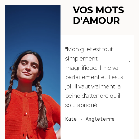
VOS MOTS
D'AMOUR
"Mon gilet est tout
"Ch
simplement
jus
magnifique. Il me va
re
parfaitement et il est si
auj
joli. Il vaut vraiment la
sui
peine d'attendre qu'il
de 
soit fabriqué".
mag
fai
Kate - Angleterre
raf
tou