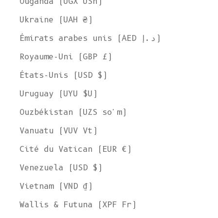
Ouganda (UGX USh)
Ukraine (UAH ₴)
Émirats arabes unis (AED د.إ)
Royaume-Uni (GBP £)
États-Unis (USD $)
Uruguay (UYU $U)
Ouzbékistan (UZS so'm)
Vanuatu (VUV Vt)
Cité du Vatican (EUR €)
Venezuela (USD $)
Vietnam (VND ₫)
Wallis & Futuna (XPF Fr)