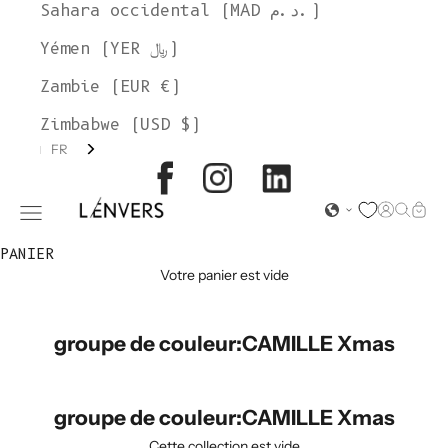
Sahara occidental (MAD د.م.)
Yémen (YER ﷼)
Zambie (EUR €)
Zimbabwe (USD $)
FR
L'ENVERS
Page d'o
Recher
Char
Ouvrir le menu de navigation
PANIER
Votre panier est vide
groupe de couleur:CAMILLE Xmas
groupe de couleur:CAMILLE Xmas
Cette collection est vide