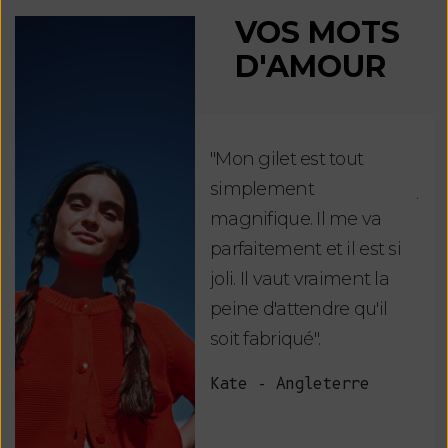
VOS MOTS
D'AMOUR
"Mon gilet est tout
"Ch
simplement
jus
magnifique. Il me va
re
parfaitement et il est si
auj
joli. Il vaut vraiment la
sui
peine d'attendre qu'il
de 
soit fabriqué".
mag
fai
Kate - Angleterre
raf
tou