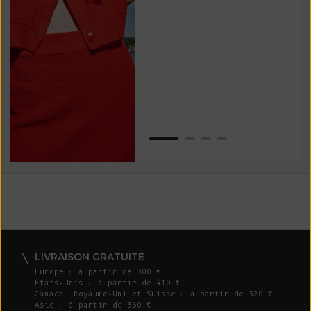
vos
ser
Van
LIVRAISON GRATUITE
Europe : à partir de 300 €
États-Unis : à partir de 410 €
Canada, Royaume-Uni et Suisse : à partir de 320 €
Asie : à partir de 360 €