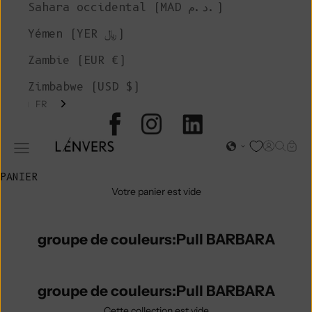
Sahara occidental (MAD د.م.)
Yémen (YER ﷼)
Zambie (EUR €)
Zimbabwe (USD $)
FR
L'ENVERS
Page d'o
Recher
Char
Ouvrir le menu de navigation
PANIER
Votre panier est vide
groupe de couleurs:Pull BARBARA
groupe de couleurs:Pull BARBARA
Cette collection est vide