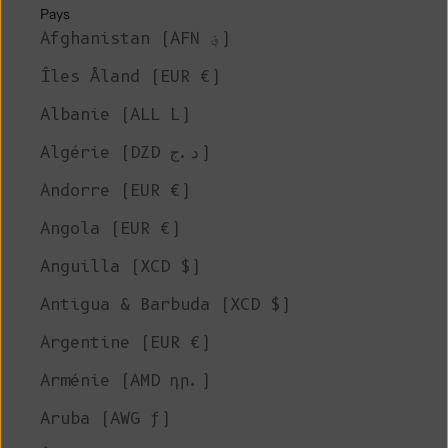
Pays
Afghanistan (AFN ؋)
Îles Åland (EUR €)
Albanie (ALL L)
Algérie (DZD د.ج)
Andorre (EUR €)
Angola (EUR €)
Anguilla (XCD $)
Antigua & Barbuda (XCD $)
Argentine (EUR €)
Arménie (AMD դր.)
Aruba (AWG ƒ)