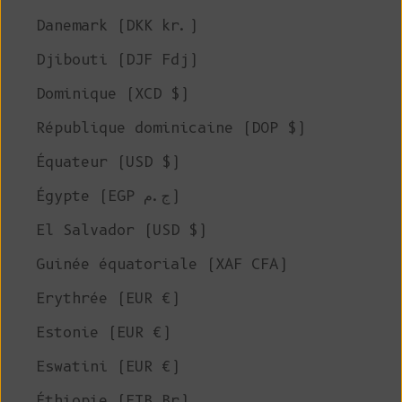
Danemark (DKK kr.)
Djibouti (DJF Fdj)
Dominique (XCD $)
République dominicaine (DOP $)
Équateur (USD $)
Égypte (EGP ج.م)
El Salvador (USD $)
Guinée équatoriale (XAF CFA)
Erythrée (EUR €)
Estonie (EUR €)
Eswatini (EUR €)
Éthiopie (ETB Br)