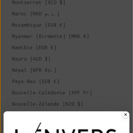
Montserrat (XCD $)
Maroc (MAD د.م.)
Mozambique (EUR €)
Myanmar (Birmanie) (MMK K)
Namibie (EUR €)
Nauru (AUD $)
Népal (NPR Rs.)
Pays-Bas (EUR €)
Nouvelle-Calédonie (XPF Fr)
Nouvelle-Zélande (NZD $)
Nicaragua (NIO C$)
Niger (XOF Fr)