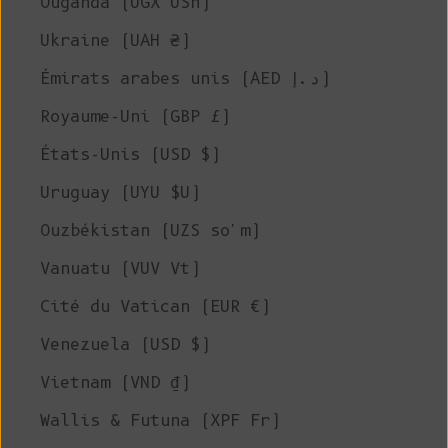
Ouganda (UGX USh)
Ukraine (UAH ₴)
Émirats arabes unis (AED د.إ)
Royaume-Uni (GBP £)
États-Unis (USD $)
Uruguay (UYU $U)
Ouzbékistan (UZS so'm)
Vanuatu (VUV Vt)
Cité du Vatican (EUR €)
Venezuela (USD $)
Vietnam (VND ₫)
Wallis & Futuna (XPF Fr)