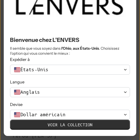
Nigeria (NGN ₦)
Niue (NZD $)
Île Norfolk (AUD $)
Bienvenue chez L'ENVERS
Macédoine du Nord (MKD ден)
Il semble que vous soyez dans
l'Ohio
,
aux États-Unis
. Choisissez
Norvège (EUR €)
l'option qui vous convient le mieux :
Expédier à
Oman (EUR €)
États-Unis
Pakistan (PKR ₨)
Langue
Territoires palestiniens (ILS ₪)
Anglais
Panama (USD $)
Devise
Papouasie-Nouvelle-Guinée (PGK K)
Dollar américain
Paraguay (PYG ₲)
VOIR LA COLLECTION
Pérou (PEN S/)