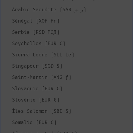
Arabie Saoudite (SAR ر.س)
Sénégal (XOF Fr)
Serbie (RSD РСД)
Seychelles (EUR €)
Sierra Leone (SLL Le)
Singapour (SGD $)
Saint-Martin (ANG ƒ)
Slovaquie (EUR €)
Slovénie (EUR €)
Îles Salomon (SBD $)
Somalie (EUR €)