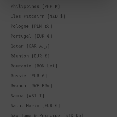
Philippines (PHP ₱)
Îles Pitcairn (NZD $)
Pologne (PLN zł)
Portugal (EUR €)
Qatar (QAR ر.ق)
Réunion (EUR €)
Roumanie (RON Lei)
Russie (EUR €)
Rwanda (RWF FRw)
Samoa (WST T)
Saint-Marin (EUR €)
São Tomé & Príncipe (STD Db)