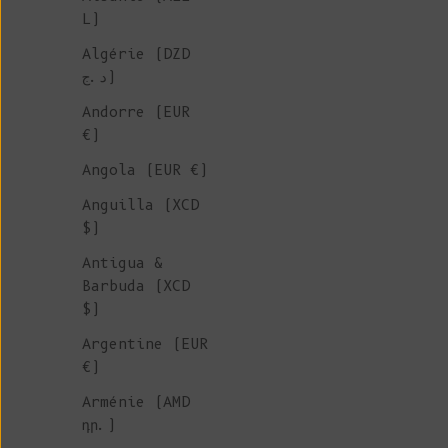
L)
Algérie (DZD
د.ج)
Andorre (EUR
€)
Angola (EUR €)
Anguilla (XCD
$)
Antigua &
Barbuda (XCD
$)
Argentine (EUR
€)
Arménie (AMD
դր.)