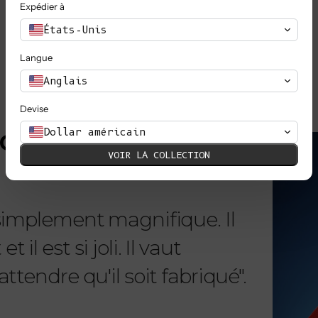
Expédier à
TOUT VOIR
États-Unis
Langue
Anglais
Devise
EN SAVOIR PLUS
Dollar américain
MOUR
VOIR LA COLLECTION
 simplement magnifique. Il
"Chère 
il est si joli. Il vaut
reçu m
ttendre qu'il soit fabriqué".
telleme
magnifi