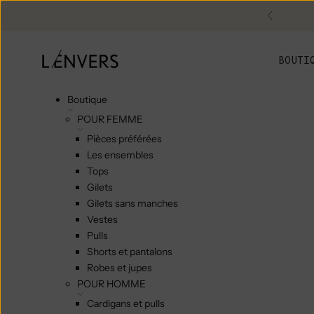
Skip to content
Précéde
L'ENVERS
BOUTI
Boutique
POUR FEMME
Pièces préférées
Les ensembles
Tops
Gilets
Gilets sans manches
Vestes
Pulls
Shorts et pantalons
Robes et jupes
POUR HOMME
Cardigans et pulls