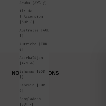
Aruba (AWG ƒ)
Île de
l'Ascension
(SHP £)
Australie (AUD
$)
Autriche (EUR
€)
Azerbaïdjan
(AZN ₼)
Bahamas (BSD
NOS COLLECTIONS
$)
Bahreïn (EUR
€)
Bangladesh
(BDT ৳)