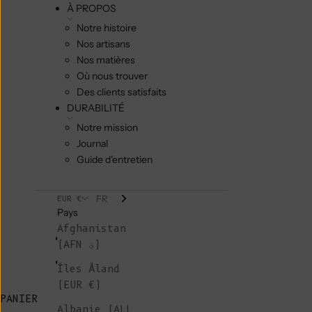
À PROPOS
Notre histoire
Nos artisans
Nos matières
Où nous trouver
Des clients satisfaits
DURABILITÉ
Notre mission
Journal
Guide d'entretien
FR
EUR €
Pays
Afghanistan
(AFN ؋)
Îles Åland
(EUR €)
PANIER
Albanie (ALL