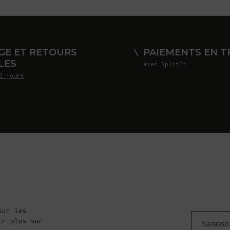
GE ET RETOURS
PAIEMENTS EN TR
LES
avec
SplitIt
0 jours
sur les
Courrier éle
ir plus sur