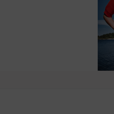
raffiné
vos pro
Vanessa -