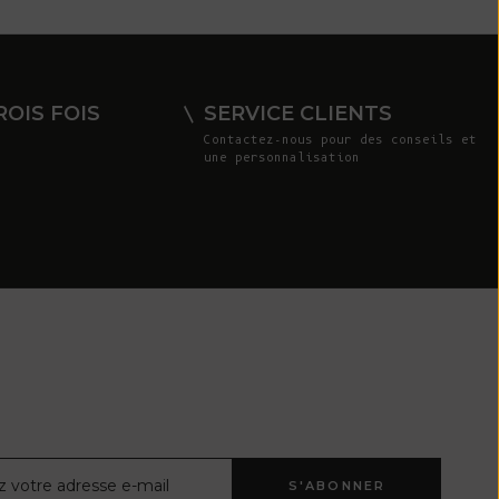
Costa Rica
(CRC ₡)
Côte d'Ivoire
OIS FOIS
SERVICE CLIENTS
(XOF Fr)
Contactez-nous
pour des conseils et
une personnalisation
Croatie (EUR
€)
Curaçao (ANG
ƒ)
Chypre (EUR €)
Tchèque (CZK
Kč)
Danemark (DKK
kr.)
Djibouti (DJF
ctronique
S'ABONNER
Fdj)