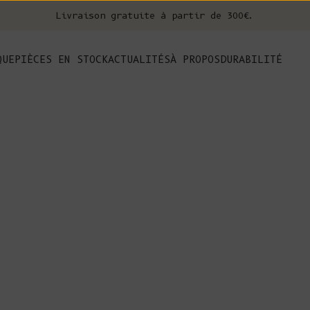
Livraison gratuite à partir de 300€.
nt
QUE
PIÈCES EN STOCK
ACTUALITÉS
À PROPOS
DURABILITÉ