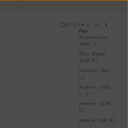
Suivant
FR
Page d'ouverture de comp
Recherche ouverte
Chariot ouvert
EUR €
Pays
Afghanistan
(AFN ؋)
Îles Åland
(EUR €)
Albanie (ALL
L)
Algérie (DZD
د.ج)
Andorre (EUR
€)
Angola (EUR €)