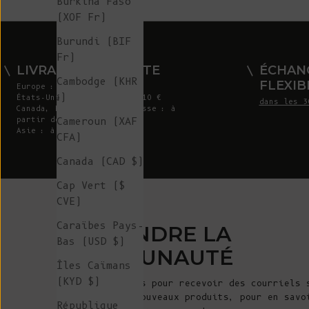
Burkina Faso
(XOF Fr)
Burundi (BIF
Fr)
LIVRAISON GRATUITE
ÉCHAN
Cambodge (KHR
FLEXIB
Europe : à partir de 300 €
៛)
États-Unis : à partir de 410 €
dans les 3
Canada, Royaume-Uni et Suisse : à
Cameroun (XAF
partir de 320 €
Asie : à partir de 360 €
CFA)
Canada (CAD $)
Cap Vert ($
CVE)
Caraïbes Pays-
REJOINDRE LA
Bas (USD $)
COMMUNAUTÉ
Îles Caïmans
(KYD $)
Inscrivez-vous pour recevoir des courriels 
annonces de nouveaux produits, pour en savo
République