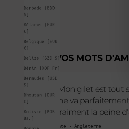
Barbade (BBD
$)
Bélarus (EUR
€)
Belgique (EUR
€)
VOS MOTS D'A
Belize (BZD $)
Bénin (XOF Fr)
Bermudes (USD
$)
"Mon gilet est tout
Bhoutan (EUR
me va parfaitement et 
€)
vraiment la peine d'a
Bolivie (BOB
Bs.)
Kate - Angleterre
Bosnie-