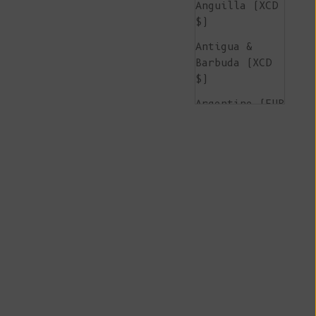
Anguilla (XCD
$)
Antigua &
Barbuda (XCD
$)
Argentine (EUR
€)
Arménie (AMD
դր.)
Aruba (AWG ƒ)
Île de
l'Ascension
(SHP £)
Australie (AUD
$)
Autriche (EUR