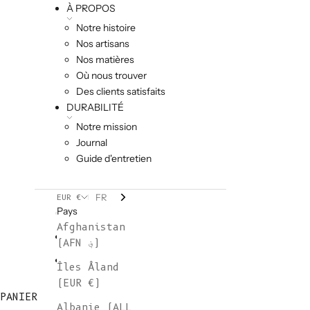
À PROPOS
Notre histoire
Nos artisans
Nos matières
Où nous trouver
Des clients satisfaits
DURABILITÉ
Notre mission
Journal
Guide d'entretien
FR
EUR €
Pays
Afghanistan
(AFN ؋)
Îles Åland
(EUR €)
PANIER
Albanie (ALL