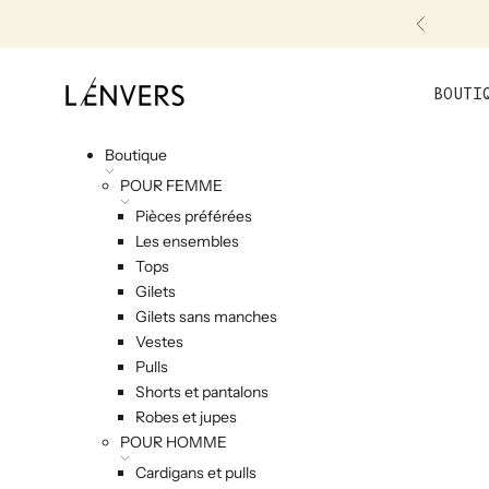
Skip to content
Précéde
L'ENVERS
BOUTI
Boutique
POUR FEMME
Pièces préférées
Les ensembles
Tops
Gilets
Gilets sans manches
Vestes
Pulls
Shorts et pantalons
Robes et jupes
POUR HOMME
Cardigans et pulls