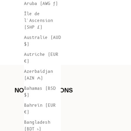
Aruba (AWG ƒ)
Île de
l'Ascension
(SHP £)
Australie (AUD
$)
Autriche (EUR
€)
Azerbaïdjan
(AZN ₼)
Bahamas (BSD
NOS COLLECTIONS
$)
Bahreïn (EUR
€)
Bangladesh
(BDT ৳)