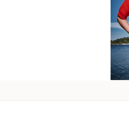
raffiné
vos pro
Vanessa -