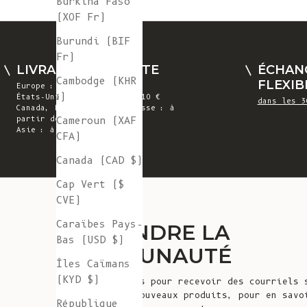
Burkina Faso
(XOF Fr)
Burundi (BIF
Fr)
LIVRAISON GRATUITE
ÉCHAN
Cambodge (KHR
FLEXIB
Europe : à partir de 300 €
៛)
États-Unis : à partir de 410 €
dans les 3
Canada, Royaume-Uni et Suisse : à
Cameroun (XAF
partir de 320 €
Asie : à partir de 360 €
CFA)
Canada (CAD $)
Cap Vert ($
CVE)
Caraïbes Pays-
REJOINDRE LA
Bas (USD $)
COMMUNAUTÉ
Îles Caïmans
(KYD $)
Inscrivez-vous pour recevoir des courriels 
annonces de nouveaux produits, pour en savo
République