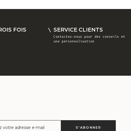
Costa Rica
(CRC ₡)
Côte d'Ivoire
OIS FOIS
SERVICE CLIENTS
(XOF Fr)
Contactez-nous
pour des conseils et
une personnalisation
Croatie (EUR
€)
Curaçao (ANG
ƒ)
Chypre (EUR €)
Tchèque (CZK
Kč)
Danemark (DKK
kr.)
Djibouti (DJF
ctronique
S'ABONNER
Fdj)