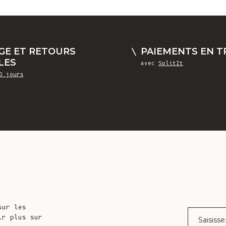
GE ET RETOURS
PAIEMENTS EN TR
LES
avec
SplitIt
0 jours
sur les
Courrier éle
ir plus sur