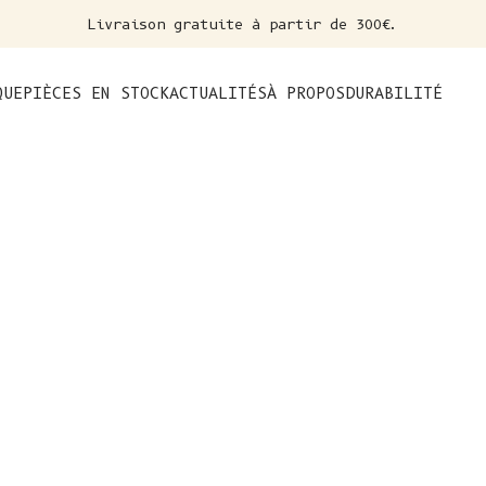
Livraison gratuite à partir de 300€.
nt
QUE
PIÈCES EN STOCK
ACTUALITÉS
À PROPOS
DURABILITÉ