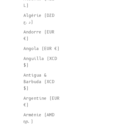
L)
Algérie (DZD
د.ج)
Andorre (EUR
€)
Angola (EUR €)
Anguilla (XCD
$)
Antigua &
Barbuda (XCD
$)
Argentine (EUR
€)
Arménie (AMD
դր.)