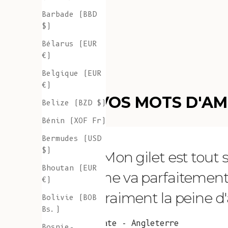
Barbade (BBD
$)
Bélarus (EUR
€)
Belgique (EUR
€)
VOS MOTS D'A
Belize (BZD $)
Bénin (XOF Fr)
Bermudes (USD
$)
"Mon gilet est tout
Bhoutan (EUR
me va parfaitement et 
€)
vraiment la peine d'a
Bolivie (BOB
Bs.)
Kate - Angleterre
Bosnie-