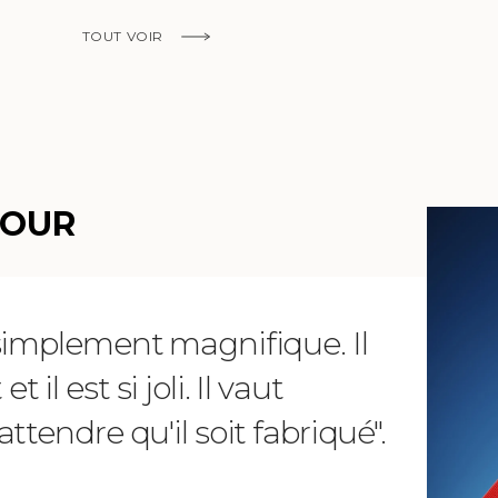
TOUT VOIR
EN SAVOIR PLUS
MOUR
 simplement magnifique. Il
"Chère 
il est si joli. Il vaut
reçu m
ttendre qu'il soit fabriqué".
telleme
magnifi