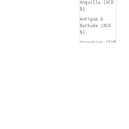
Anguilla (XCD
$)
Antigua &
Barbuda (XCD
$)
Argentine (EUR
€)
Arménie (AMD
դր.)
Aruba (AWG ƒ)
Île de
l'Ascension
(SHP £)
Australie (AUD
$)
Autriche (EUR