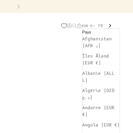
Suivant
FR
Page d'ouverture de comp
Recherche ouverte
Chariot ouvert
EUR €
Pays
Afghanistan
(AFN ؋)
Îles Åland
(EUR €)
Albanie (ALL
L)
Algérie (DZD
د.ج)
Andorre (EUR
€)
Angola (EUR €)