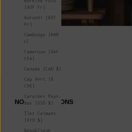
Burkina Faso
(XOF Fr)
Burundi (BIF
Fr)
Cambodge (KHR
៛)
Cameroun (XAF
CFA)
Canada (CAD $)
Cap Vert ($
CVE)
Caraïbes Pays-
NOS COLLECTIONS
Bas (USD $)
Îles Caïmans
(KYD $)
République