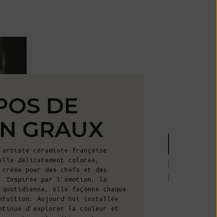
Île Christmas
(AUD $)
Îles Cocos
(Keeling) (AUD
$)
Colombie (EUR
€)
POS DE
Comores (KMF
Fr)
N GRAUX
Congo -
Brazzaville
(XAF CFA)
 artiste céramiste française
elle délicatement colorée,
Congo -
 créée pour des chefs et des
Kinshasa (CDF
. Inspirée par l'émotion, la
Fr)
 quotidienne, elle façonne chaque
ntuition. Aujourd'hui installée
Îles Cook (NZD
ntinue d'explorer la couleur et
$)