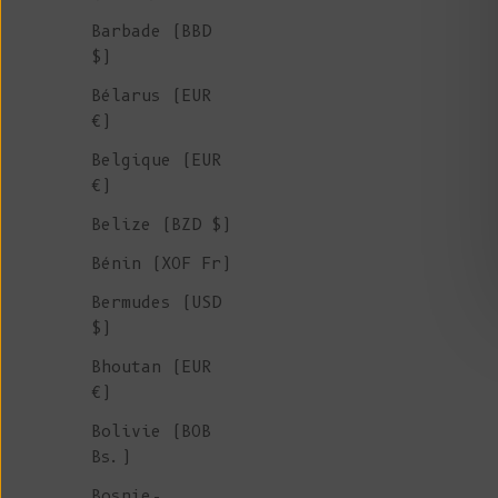
Barbade (BBD
$)
Bélarus (EUR
€)
Belgique (EUR
€)
Belize (BZD $)
Bénin (XOF Fr)
Bermudes (USD
$)
Bhoutan (EUR
€)
LUCIE Pull à manches chauve-souris en
laine mohair - Ambre
Bolivie (BOB
Prix de vente
€ 270
Bs.)
Bosnie-