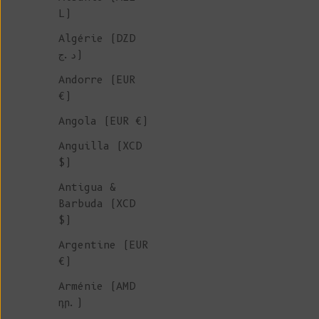
L)
Algérie (DZD
COLLABORAT
د.ج)
N L'ENVERS X
Andorre (EUR
€)
MARION GRA
Angola (EUR €)
Anguilla (XCD
$)
Il y a des amitiés qui se
construisent naturellement, p
Antigua &
sans effort. C'est le cas de 
Barbuda (XCD
qui lie L'Envers à Marion Gra
$)
céramiste aux mains pleines d
Argentine (EUR
couleurs et de textures. Pour
€)
troisième fois, nous unissons
forces pour créer une nouvell
Arménie (AMD
en édition ultra-limitée. C'e
դր.)
pont entre le monde du textil