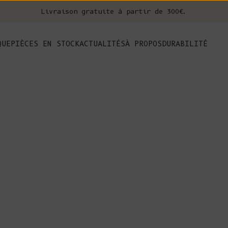
Livraison gratuite à partir de 300€.
nt
QUE
PIÈCES EN STOCK
ACTUALITÉS
À PROPOS
DURABILITÉ