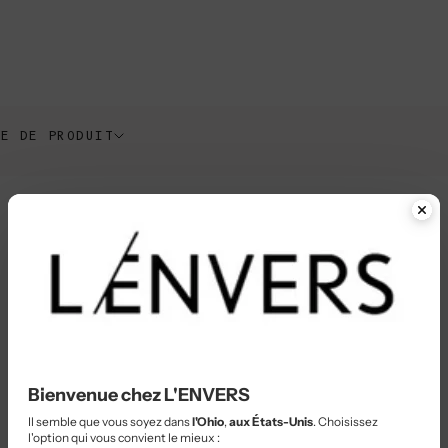
 de la
 bleue
l
l LUCIE
PE DE PRODUIT
.
Bienvenue chez L'ENVERS
Il semble que vous soyez dans
l'Ohio
,
aux États-Unis
. Choisissez
l'option qui vous convient le mieux :