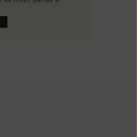
s son travail poétique et
Costa Rica
(CRC ₡)
Côte d'Ivoire
(XOF Fr)
Croatie (EUR
€)
Curaçao (ANG
ƒ)
Chypre (EUR €)
Tchèque (CZK
Kč)
CATION
Danemark (DKK
kr.)
ANALE
Djibouti (DJF
Fdj)
ts se trouvent des artisans et