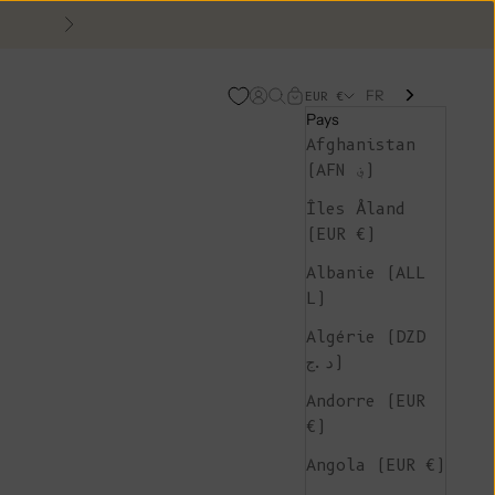
Suivant
FR
Page d'ouverture de comp
Recherche ouverte
Chariot ouvert
EUR €
Pays
Afghanistan
(AFN ؋)
Îles Åland
(EUR €)
Albanie (ALL
L)
Algérie (DZD
د.ج)
Andorre (EUR
€)
Angola (EUR €)