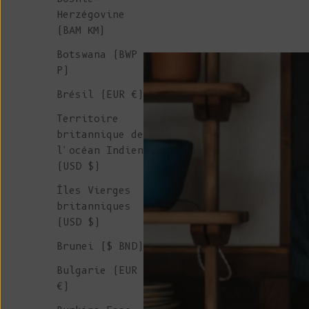
Herzégovine
(BAM КМ)
Botswana (BWP
P)
Brésil (EUR €)
Territoire
britannique de
l'océan Indien
(USD $)
Îles Vierges
britanniques
(USD $)
Brunei ($ BND)
Bulgarie (EUR
€)