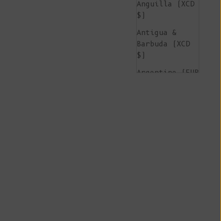
Anguilla (XCD
$)
Antigua &
Barbuda (XCD
$)
Argentine (EUR
€)
Arménie (AMD
դր.)
Aruba (AWG ƒ)
Île de
l'Ascension
(SHP £)
Australie (AUD
$)
Autriche (EUR