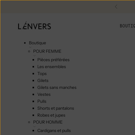
Skip to content
Précéde
L'ENVERS
BOUTI
Boutique
POUR FEMME
Pièces préférées
Les ensembles
Tops
Gilets
Gilets sans manches
Vestes
Pulls
Shorts et pantalons
Robes et jupes
POUR HOMME
Cardigans et pulls