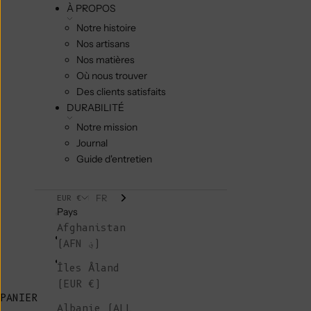
À PROPOS
Notre histoire
Nos artisans
Nos matières
Où nous trouver
Des clients satisfaits
DURABILITÉ
Notre mission
Journal
Guide d'entretien
FR
EUR €
Pays
Afghanistan
(AFN ؋)
Îles Åland
(EUR €)
PANIER
Albanie (ALL