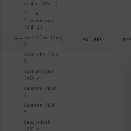
Aruba (AWG ƒ)
celui de l'argile - ou plutôt
mer - qui a inspiré la teinte
Île de
glaciale de cette capsule pul
l'Ascension
mohair. Désormais dans notre
(SHP £)
collection permanente, le pul
Australie (AUD
TAILLE
PRIX
COULEUR
TY
et le bonnet MARION en Ambre
$)
Autriche (EUR
€)
Azerbaïdjan
(AZN ₼)
Bahamas (BSD
$)
Bahreïn (EUR
€)
Bangladesh
(BDT ৳)