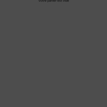
Votre panier est vide
IO
UX
resque
celle
ux,
e
 la
 nos
e pièce
st un
e et