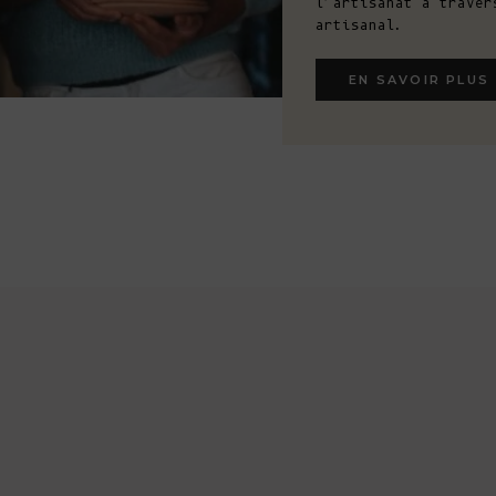
l'artisanat à traver
artisanal.
EN SAVOIR PLUS
FABRI
ARTIS
Derrière nos vêtemen