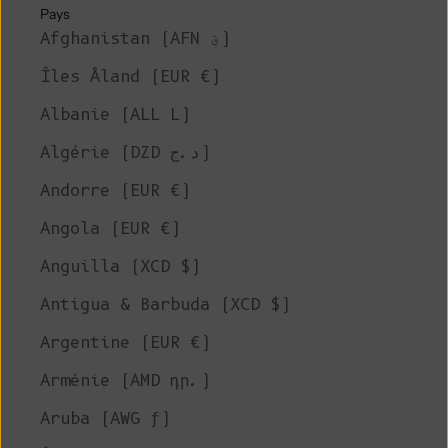
Pays
Afghanistan (AFN ؋)
Îles Åland (EUR €)
Albanie (ALL L)
Algérie (DZD د.ج)
Andorre (EUR €)
Angola (EUR €)
Anguilla (XCD $)
Antigua & Barbuda (XCD $)
Argentine (EUR €)
Arménie (AMD դր.)
Aruba (AWG ƒ)