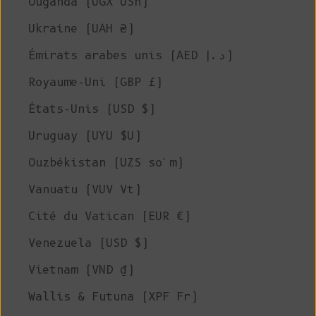
Ouganda (UGX USh)
Ukraine (UAH ₴)
Émirats arabes unis (AED د.إ)
Royaume-Uni (GBP £)
États-Unis (USD $)
Uruguay (UYU $U)
Ouzbékistan (UZS so'm)
Vanuatu (VUV Vt)
Cité du Vatican (EUR €)
Venezuela (USD $)
Vietnam (VND ₫)
Wallis & Futuna (XPF Fr)