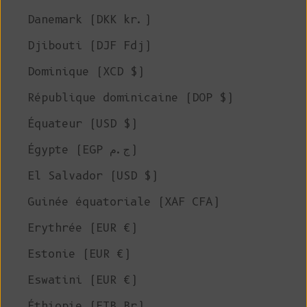
Danemark (DKK kr.)
Djibouti (DJF Fdj)
Dominique (XCD $)
République dominicaine (DOP $)
Équateur (USD $)
Égypte (EGP ج.م)
El Salvador (USD $)
Guinée équatoriale (XAF CFA)
Erythrée (EUR €)
Estonie (EUR €)
Eswatini (EUR €)
Éthiopie (ETB Br)