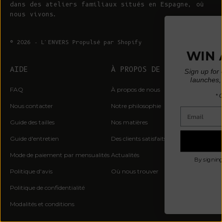
dans des ateliers familiaux situés en Espagne, où
nous vivons.
GAGNEZ UNE CARTE
© 2026 - L'ENVERS
Propulsé par Shopify
CADEAU DE 200 EUROS*
Inscrivez-vous pour bénéficier d'un accès
AIDE
À PROPOS DE L'ENVERS
anticipé aux éditions limitées, aux lancements
de précommandes, aux conseils en matière de
FAQ
À propos de nous
slow fashion et aux annonces de pop-up.
* Un gagnant tiré au sort par mois
Nous contacter
Notre philosophie
Courriel :
Guide des tailles
Nos matières
Guide d'entretien
Des clients satisfaits
C'EST PAR ICI
Mode de paiement par mensualités
Actualités
En vous inscrivant, vous acceptez de recevoir des
Politique d'avis
Où nous trouver
courriels de marketing.
Politique de confidentialité
Non, merci
Modalités et conditions