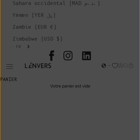
Sahara occidental (MAD د.م.)
Yémen (YER ﷼)
Zambie (EUR €)
Zimbabwe (USD $)
FR
L'ENVERS
Page d'o
Recher
Char
Ouvrir le menu de navigation
PANIER
Votre panier est vide
VÊTEMENTS ET
ACCESSOIRES
EN VERT