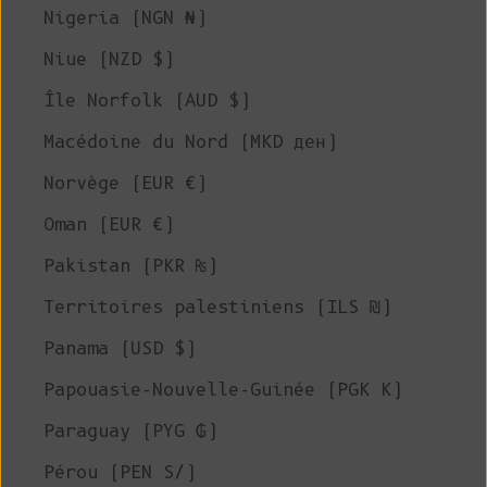
Nigeria (NGN ₦)
Niue (NZD $)
Île Norfolk (AUD $)
Macédoine du Nord (MKD ден)
Norvège (EUR €)
Oman (EUR €)
Pakistan (PKR ₨)
Territoires palestiniens (ILS ₪)
Panama (USD $)
Papouasie-Nouvelle-Guinée (PGK K)
Paraguay (PYG ₲)
Pérou (PEN S/)