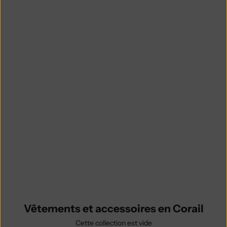
Découvrez une superbe collection de
pièces Corail, notamment des
cardigans, des pulls, des robes et
des accessoires rose tendre.
Fabriquées avec soin à partir de
mérinos et de laine mohair sans
cruauté, ces pièces éthiques
apportent fraîcheur et style à votre
garde-robe. Fabriqué artisanalement
en Espagne dans des ateliers
familiaux, chaque modèle reflète la
durabilité, le confort et l'élégance
intemporelle.
Vêtements et accessoires en Corail
Cette collection est vide