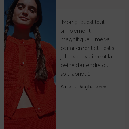
"Mon gilet est tout
"Ch
simplement
jus
magnifique. Il me va
re
parfaitement et il est si
auj
joli. Il vaut vraiment la
sui
peine d'attendre qu'il
de 
soit fabriqué".
mag
fai
Kate - Angleterre
raf
tou
vos
ser