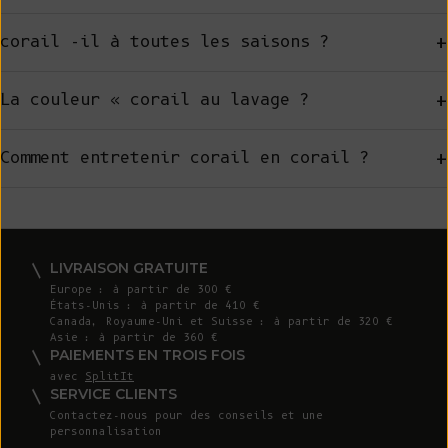
+
corail -il à toutes les saisons ?
+
La couleur « corail au lavage ?
+
Comment entretenir corail en corail ?
LIVRAISON GRATUITE
Europe : à partir de 300 €
États-Unis : à partir de 410 €
Canada, Royaume-Uni et Suisse : à partir de 320 €
Asie : à partir de 360 €
PAIEMENTS EN TROIS FOIS
avec
SplitIt
SERVICE CLIENTS
Contactez-nous
pour des conseils et une
personnalisation