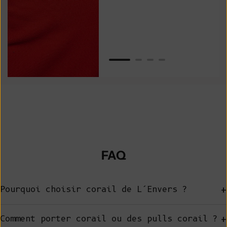
Van
FAQ
+
Pourquoi choisir corail de L’Envers ?
+
Comment porter corail ou des pulls corail ?