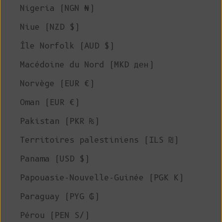
Nigeria (NGN ₦)
Niue (NZD $)
Île Norfolk (AUD $)
Macédoine du Nord (MKD ден)
Norvège (EUR €)
Oman (EUR €)
Pakistan (PKR ₨)
Territoires palestiniens (ILS ₪)
Panama (USD $)
Papouasie-Nouvelle-Guinée (PGK K)
Paraguay (PYG ₲)
Pérou (PEN S/)