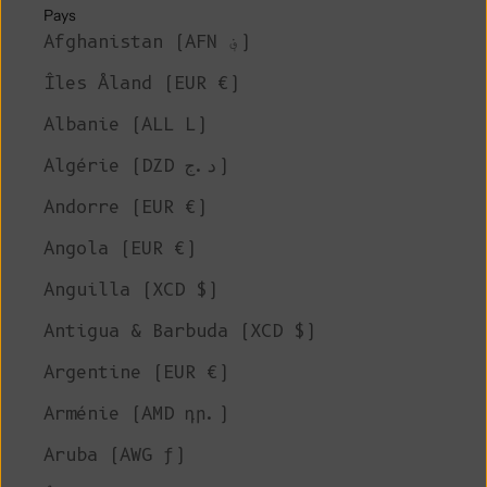
Pays
Afghanistan (AFN ؋)
Îles Åland (EUR €)
Albanie (ALL L)
Algérie (DZD د.ج)
Andorre (EUR €)
Angola (EUR €)
Anguilla (XCD $)
Antigua & Barbuda (XCD $)
Argentine (EUR €)
Arménie (AMD դր.)
Aruba (AWG ƒ)