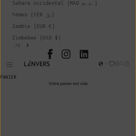
Sahara occidental (MAD د.م.)
Yémen (YER ﷼)
Zambie (EUR €)
Zimbabwe (USD $)
FR
L'ENVERS
Page d'o
Recher
Char
Ouvrir le menu de navigation
PANIER
Votre panier est vide
VÊTEMENTS ET
ACCESSOIRES
EN CORAIL