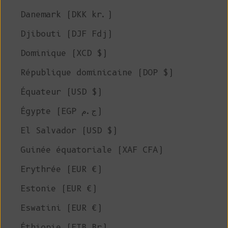
Danemark (DKK kr.)
Djibouti (DJF Fdj)
Dominique (XCD $)
République dominicaine (DOP $)
Équateur (USD $)
Égypte (EGP ج.م)
El Salvador (USD $)
Guinée équatoriale (XAF CFA)
Erythrée (EUR €)
Estonie (EUR €)
Eswatini (EUR €)
Éthiopie (ETB Br)