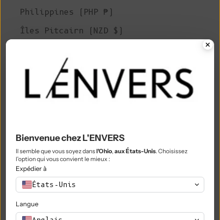
Philippines (PHP ₱)
Îles Pitcairn (NZD $)
Pologne (PLN zł)
Portugal (EUR €)
Qatar (QAR ر.ق)
Réunion (EUR €)
Roumanie (RON Lei)
Bienvenue chez L'ENVERS
Russie (EUR €)
Il semble que vous soyez dans
l'Ohio
,
aux États-Unis
. Choisissez
l'option qui vous convient le mieux :
Rwanda (RWF FRw)
Expédier à
Samoa (WST T)
États-Unis
Saint-Marin (EUR €)
Langue
São Tomé & Príncipe (STD Db)