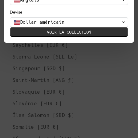
Anglais
Arabie Saoudite (SAR ر.س)
Devise
Sénégal (XOF Fr)
Dollar américain
VOIR LA COLLECTION
Serbie (RSD РСД)
Seychelles (EUR €)
Sierra Leone (SLL Le)
Singapour (SGD $)
Saint-Martin (ANG ƒ)
Slovaquie (EUR €)
Slovénie (EUR €)
Îles Salomon (SBD $)
Somalie (EUR €)