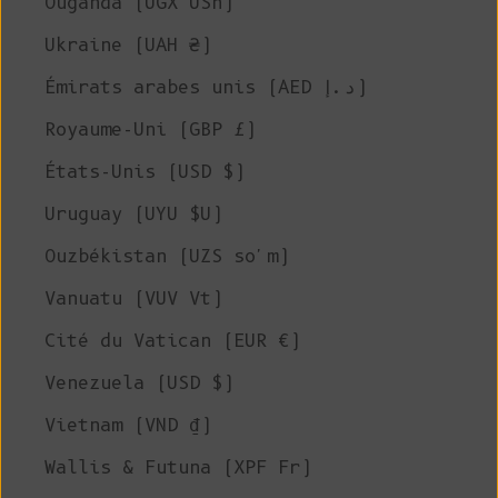
Ouganda (UGX USh)
Ukraine (UAH ₴)
Émirats arabes unis (AED د.إ)
Royaume-Uni (GBP £)
États-Unis (USD $)
Uruguay (UYU $U)
Ouzbékistan (UZS so'm)
Vanuatu (VUV Vt)
Cité du Vatican (EUR €)
Venezuela (USD $)
Vietnam (VND ₫)
Wallis & Futuna (XPF Fr)