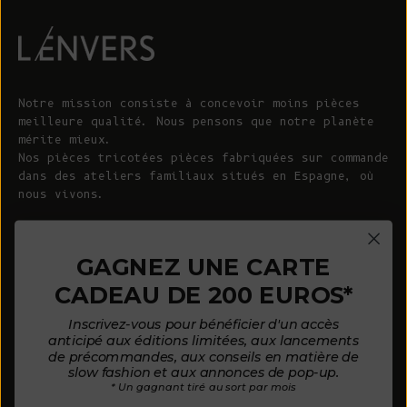
Notre mission consiste à concevoir moins pièces
meilleure qualité. Nous pensons que notre planète
mérite mieux.
Nos pièces tricotées pièces fabriquées sur commande
dans des ateliers familiaux situés en Espagne, où
nous vivons.
© 2026 - L'ENVERS
Propulsé par Shopify
GAGNEZ UNE CARTE
CADEAU DE 200 EUROS*
AIDE
À PROPOS DE L'ENVERS
Inscrivez-vous pour bénéficier d'un accès
FAQ
À propos de nous
anticipé aux éditions limitées, aux lancements
de précommandes, aux conseils en matière de
Nous contacter
Notre philosophie
slow fashion et aux annonces de pop-up.
* Un gagnant tiré au sort par mois
Guide des tailles
Nos matières